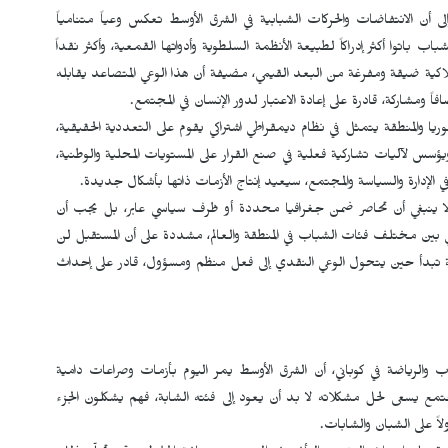
 أن الانتفاضات والحركات الشبابية في الشرق الأوسط تعكس وعياً متنامياً
اب باتوا أكثر إدراكاً لطبيعة الأنظمة السلطوية وأدواتها القمعية، وأكثر نقداً
هلاكية ضيقة ومفرغة من البعد القيمي، مضيفة أن هذا الوعي المتصاعد يقابله
 ومشاركة، قادرة على إعادة الاعتبار لدور الإنسان في المجتمع.
والمنطقة يتمثل في نظام ديمقراطي اشتراكي يقوم على التعددية الحقيقية،
يؤسس لآليات تشاركية فعلية في صنع القرار على المستويات المحلية والوطنية،
 الإدارة والسياسة والمجتمع، سيعيد إنتاج الأزمات ذاتها بأشكال جديدة.
لا ينبغي أن تحاصر ضمن جغرافيا محددة أو ظرف سياسي عابر، بل يجب أن
ي بين مختلف فئات الشباب في المنطقة والعالم، مشددة على أن المستقبل لن
يقية تبدأ حين يتحول الوعي النقدي إلى فعل منظم ومسؤول، قادر على إحداث
باب والرياضة في كوباني، أن الشرق الأوسط يمر اليوم بأزمات وصراعات دامية
سعى لحل مشكلاته لا بد أن يعود إلى فئته الشابة، فهم يشكلون الجزء
لاً على الشبان والشابات.