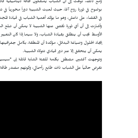
ومع ذلك، نوهت إلى أن الشباب يمتلكون طاقة ديناميكية قادرة 
بوضوح في ثورة روج آفا، حيث لعبت الشبيبة دوراً محورياً في تنظ
في القضاء على داعش، وهو ما يؤكد أهمية الشباب في قيادة المجتم
وأشارت إلى أن أي ثورة تُقصى عنها الشبيبة لا يمكن أن تبلغ الن
الأوسط يجب أن ينطلق بقيادة الشباب، ولا سيما إذا كان التغيير د
إيجاد الحلول وصياغة البدائل، مؤكدة أن المنطقة، بكامل جغرافيتها
يمكن أن يتحقق إلا عبر دور قيادي تتولاه الشبيبة.
وتوجهت آفشين مصطفى بكلمة للفئة الشابة قائلة إن "سيسيولوجي
تفرض حالياً على الشباب ذات طابع رأسمالي، وكونهم مصدر طاقة