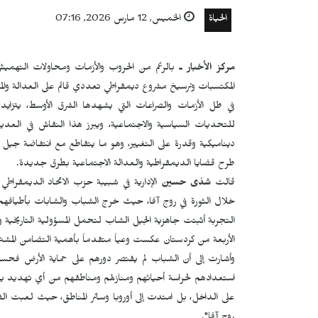
الحياة
الخميس, 12 مارس 2026, 07:16
مركز الأخبار ـ
بالرغم من الحروب والأزمات ومحاولات التهميش 
المكتسبات وترسيخ مشروع ديمقراطي تعددي قائم على العدالة والمش
في ظل الأزمات والصراعات التي يشهدها الشرق الأوسط، يتزاي
للتحديات السياسية والاجتماعية، ويبرز هذا النقاش في العديد
ديناميكية وقدرة على التغيير، وهو ما يتقاطع مع انتفاضة جيل
طرح قضايا الديمقراطية والعدالة الاجتماعية بطرق جديدة.
قالت
شذى حسين
الإدارية في شبيبة حزب الاتحاد الديمقراطي
خلال الثورة في روج آفا، حيث خرج الشباب والشابات بأطيافهم
التجربة أثبتت جاهزية الجيل الشاب لتحمل المسؤولية التاريخية و
الأربعة من كردستان عكست وعياً متقدماً بأهمية التضامن المشت
وأشارت إلى أن الشباب لم يقتصر دورهم على حماية الأرض فحسب،
استعدادهم لحراسة أحيائهم ومنازلهم ومناطقهم من أي تهديد يع
على الداخل، بل امتدت إلى أوروبا وسائر المناطق، حيث لعبت الفئة 