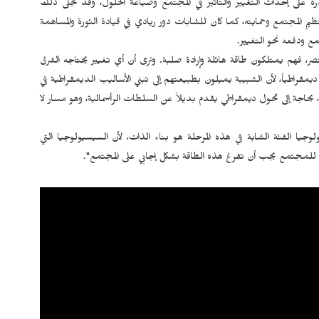
على إحداث التغيير والتأثير في المجتمع وصياغة الحلول، وقد تجلّى ذلك
يم المجتمع وحمايته، كما كان للشابات دور ريادي في قيادة الثورة والمساهمة
ع ودفعه نحو التغيير.
صر، فهم يمتلكون طاقة هائلة وإرادة صلبة. وترى أن أي تغيير يحتاجه الشرق
يمقراطياً، لأن الشبيبة يميلون بطبيعتهم إلى تبني الأساليب الديمقراطية في
، بحاجة إلى تحول ديمقراطي يقدم بديلاً عن السلطات الرأسمالية، وهو مسار لا
ا الفئة الشابة في هذه المرحلة هو بناء الذات، لأن السيسيولوجيا التي
 للمجتمع يجب أن تفرغ هذه الطاقة بشكل إجابي على المجتمع".