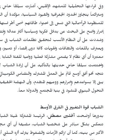
وفي قراءتها التحليلية للمشهد الإقليمي، أشارت سيلڤا حاجي إلى
ومتراكماً يتجاوز الحدود الجغرافية والقيود السياسية، مؤكدة أن الشب
للمنظومة الرأسمالية التي تسعى إلى احتواء طاقاتهم ضمن أطر است
إصرار واضح على البحث عن بدائل فكرية وسياسية أكثر عدالة وإنصافاً
وشددت على أن النظام الأنسب لتحقيق تطلعات الشباب في سوريا 
ويعترف باللغات والثقافات والهويات كافة دون إقصاء أو تمييز، و
معتبرة أن أي نظام لا يضمن مشاركة فعلية وواعية للفئة الشابة في
واختتمت سيلڤا حاجي حديثها بالتأكيد على أن إرادة الشباب 
تتجه نحو أفق أوسع قائم على العمل المشترك والتضامن الكومينال
يبنى إلا بسواعدهم وإصرارهم ووعيهم المتقدم، وأن النهضة الحق
التحول البنيوي المنشود في بنية المجتمع والدولة معاً.
الشباب قوة التغيير في الشرق الأوسط
بدورها أوضحت
آفشين مصطفى
، الرئيسة المشتركة لهيئة الش
تنعكس بشكل مباشر على شخصية الشباب، مضيفة أن أي مجتمع ي
الأكبر من بنيته، كما أن تراكم الأزمات والضغوط يترك أثره السلبي أو