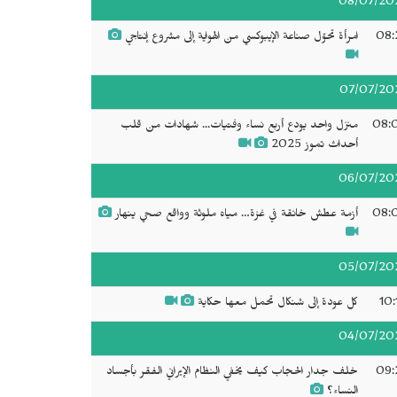
08/07/20
08:
امرأة تحوّل صناعة الإيبوكسي من الهواية إلى مشروع إنتاجي
07/07/20
08:
منزل واحد يودع أربع نساء وفتيات... شهادات من قلب
أحداث تموز 2025
06/07/20
08:
أزمة عطش خانقة في غزة… مياه ملوثة وواقع صحي ينهار
05/07/20
10:
كل عودة إلى شنكال تحمل معها حكاية
04/07/20
09:
خلف جدار الحجاب كيف يخفي النظام الإيراني الفقر بأجساد
النساء؟