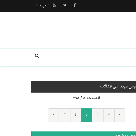
العربية
رض المزيد من المقالات
الصفحة ٥ / ٢٩٥
‹
٣
٤
٥
٦
٧
›