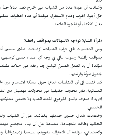
روج آفا".
وأضافت أن عودة عدد من الشباب من الخارج تعد مثالاً حياً على
ظل أجواء الحرب وعدم الاستقرار، مؤكدة أن هذه الخطوات تعكس إ
بدل الانكفاء أو الهجرة الدائمة.
المرأة الشابة تواجه الانتهاكات بمواقف رافضة
وعن التحديات التي تواجه الشابات، أوضحت شذى حسين أنهن
بمواقف رافضة وصوت عالي في وجه أي اعتداء يمس كرامتهن، مشي
مؤكدة أن رد الفعل النسائي الواسع وما رافقه من حملات تضامن
بحقوق المرأة وكرامتها.
كما لفتت إلى أن النقاشات الدائرة حول مسألة الاندماج بين الحك
العسكرية، تثير مخاوف حقيقية من محاولات تهميش دور الشبا
إدارية لا تعترف بالدور الجوهري للفئة الشابة ولا تضمن مشاركتها
المجتمعي.
واختتمت شذى حسين حديثها بالتأكيد, على أن الشباب والشاب
الثقافية وطاقته المتجددة، مشددة على أن بناء مجتمع دي
والاجتماعي، مؤكدة أن الاعتراف بدورهم، سياسياً وديمقراطياً 