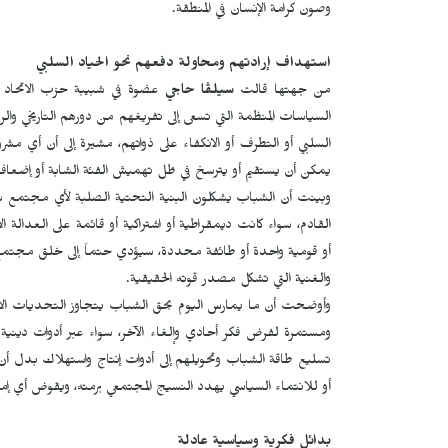
وصون كرامة الإنسان في المنطقة.
استهداف إرادتهم ومحاولة دفعهم نحو الحياد السلبي
من جهتها قالت
سيلڤا حاجي
عضوة في شبيبة حزب الاتحاد ا
السياسات المنظمة التي تسعى إلى تفريغهم من دورهم التاريخي والر
السلبي أو التطرف أو الانكفاء على ذواتهم، مشيرة إلى أن أي مش
يمكن أن يستقيم أو يترسخ في ظل تهميش الفئة الشابة أو إضعاف 
وبينت أن الشباب يشكلون البنية التحتية الصلبة لأي مجتمع سليم
القادم، سواء كانت ديمقراطية أو اشتراكية أو قائمة على العدالة ا
أو قومية واحدة أو طائفة محددة، سيؤدي حتماً إلى خلق مجتمع
والغنية التي تشكل مصدر قوته الحقيقية.
وأوضحت أن ما يمارس اليوم بحق الشباب يتجاوز التحديات الاقت
ومستمرة لفرض فكر أحادي وإلغاء الآخر، سواء عبر أدوات دينية م
تسليع طاقة الشباب وتحويلهم إلى أدوات إنتاج واستهلاك بدل أن ي
أو للانتماء السياسي يهدد النسيج المجتمعي برمته، ويقوض أي إم
بدائل فكرية وسياسية عادلة