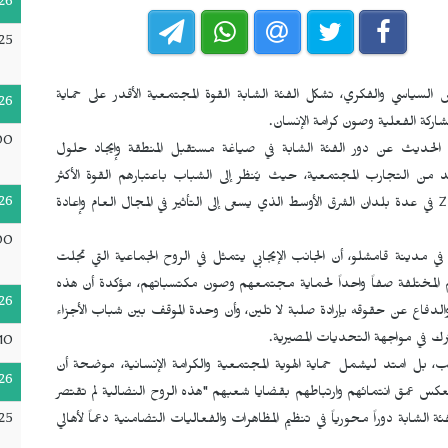
26
25
السياسي والفكري، تشكل الفئة الشابة القوة المجتمعية الأقدر على حماية
26
اركة الفعلية وصون كرامة الإنسان.
00
د الحديث عن دور الفئة الشابة في صياغة مستقبل المنطقة وإيجاد حلول
 من التجارب المجتمعية، حيث يُنظر إلى الشباب باعتبارهم القوة الأكثر
26
Z
في عدة بلدان الشرق الأوسط الذي يسعى إلى التأثير في المجال العام وإعادة
00
 في مدينة قامشلو، أن الجانب الإيجابي يتمثل في الروح الجماعية التي تجلت
 المختلفة صفاً واحداً لحماية مجتمعهم وصون مكتسباتهم، مؤكدة أن هذه
26
الدفاع عن حقوقه بإرادة صلبة لا تلين، وأن وحدة الموقف بين شباب الأجزاء
رك في مواجهة التحديات المصيرية.
10
 بل امتد ليشمل حماية الهوية المجتمعية والكرامة الإنسانية، موضحة أن
26
كس عمق انتمائهم وارتباطهم بقضايا شعبهم "هذه الروح النضالية لم تقتصر
25
الشابة دوراً محورياً في تنظيم المظاهرات والفعاليات التضامنية دعماً لأهالي