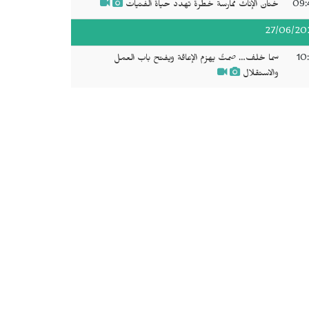
09:
ختان الإناث ممارسة خطرة تهدد حياة الفتيات
27/06/20
10
سما خلف… صمتٌ يهزم الإعاقة ويفتح باب العمل
والاستقلال