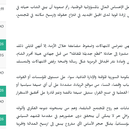
 الإحساس العالي بالمسؤولية الوطنية، رغم صعوبة أن يبني الشاب حياته في
:11
رادة قوية لدى الجيل الجديد في انتزاع حقوقه وترسيخ مكانته في المجتمع،
00
26
 تعرضن لانتهاكات وضغوط مضاعفة خلال الأزمة، إلا أنهن قابلن ذلك
رة إلى حادثة "قطع جديلة المقاتلة" من قبل جهاديي هيئة تحرير الشام،
05
 وإعادة نشر الجدائل الرمزية شكل رسالة واضحة برفض الانتهاكات والتمسك
00
ومة السورية المؤقتة والإدارة الذاتية، سواء على مستوى المؤسسات أو القوات
ب وإقصاء النساء من مواقع الريادة، مشددة على أن أي صيغة سياسية أو
26
 الفعلية في صنع القرار، ستبقى صيغة ناقصة وغير قادرة على تحقيق الاستقرار
00
ات هم روح المجتمع النابضة، وهم من يمنحونه تنوعه الفكري وألوانه
مقراطي حر لا يمكن أن يتحقق دون حضورهم في مقدمة المشهد السياسي
26
ومؤسساتياً، يشكل حجر الأساس لأي مشروع يسعى إلى ترسيخ العدالة والحرية