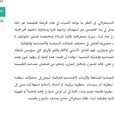
45
26
:19
لديمقراطي, إن أخطر ما يواجه الشباب في هذه المرحلة المفصلية هو جملة
يادي في بناء المجتمع، عبر استهداف إرادتهم الحرة ومحاولة دفعهم نحو الحياد
روع جاد لبناء سوريا ديمقراطية طالبة للسلام ومحتضنة لجميع مكوناتها, لا
حضورها الفاعل في مختلف المجالات السياسية والاجتماعية والثقافية.
 ومتوازن، فهم الحامل الأساسي للأفكار والقيم والرؤى التي ستؤسس للنظام
لاجتماعية والمشاركة الشعبية، مؤكدة أن إقصاء هذه الفئة أو ربطها بلون واحد
 هش، فاقد للتنوع، ومختل التوازن، وعاجز عن احتضان تعدديته الطبيعية
صادية الضاغطة والأزمات الاجتماعية المتراكمة، ليصل إلى محاولات منظمة
تطرفة، أو سياسات سلطوية مركزية، أو أنماط رأسمالية استهلاكية تسعى إلى
كونوا طليعة تغيير وبناء، لافتةُ إلى أن فرض نموذج واحد للحياة أو للهوية
كانية حقيقية لبناء نظام ديمقراطي جامع يعترف بالتنوع ويحميه.