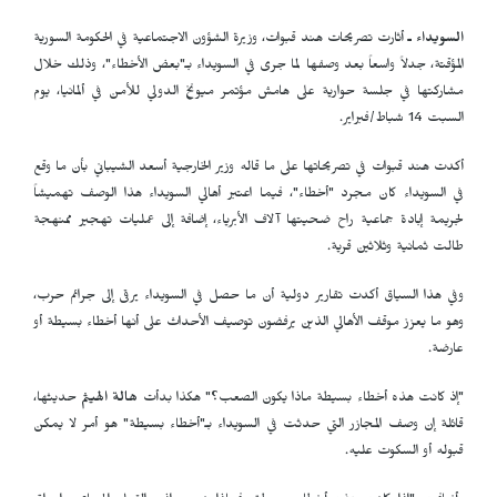
السويداء ـ
أثارت تصريحات هند قبوات، وزيرة الشؤون الاجتماعية في الحكومة السورية
المؤقتة، جدلاً واسعاً بعد وصفها لما جرى في السويداء بـ"بعض الأخطاء"، وذلك خلال
مشاركتها في جلسة حوارية على هامش مؤتمر ميونخ الدولي للأمن في ألمانيا، يوم
السبت 14 شباط/فبراير.
أكدت هند قبوات في تصريحاتها على ما قاله وزير الخارجية أسعد الشيباني بأن ما وقع
في السويداء كان مجرد "أخطاء"، فيما اعتبر أهالي السويداء هذا الوصف تهميشاً
لجريمة إبادة جماعية راح ضحيتها آلاف الأبرياء، إضافة إلى عمليات تهجير ممنهجة
طالت ثمانية وثلاثين قرية.
وفي هذا السياق أكدت تقارير دولية أن ما حصل في السويداء يرقى إلى جرائم حرب،
وهو ما يعزز موقف الأهالي الذين يرفضون توصيف الأحداث على أنها أخطاء بسيطة أو
عارضة.
"إذ كانت هذه أخطاء بسيطة ماذا يكون الصعب؟" هكذا بدأت
هالة الهيثم
حديثها،
قائلة إن وصف المجازر التي حدثت في السويداء بـ"أخطاء بسيطة" هو أمر لا يمكن
قبوله أو السكوت عليه.