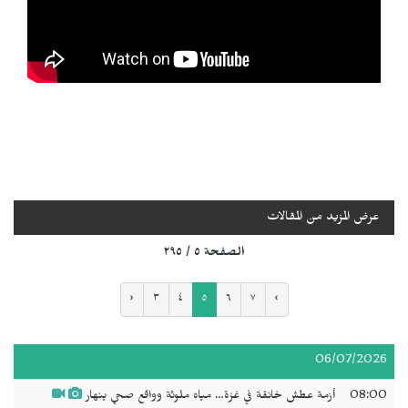
عرض المزيد من المقالات
الصفحة ٥ / ٢٩٥
‹
٣
٤
٥
٦
٧
›
06/07/2026
08:00
أزمة عطش خانقة في غزة… مياه ملوثة وواقع صحي ينهار