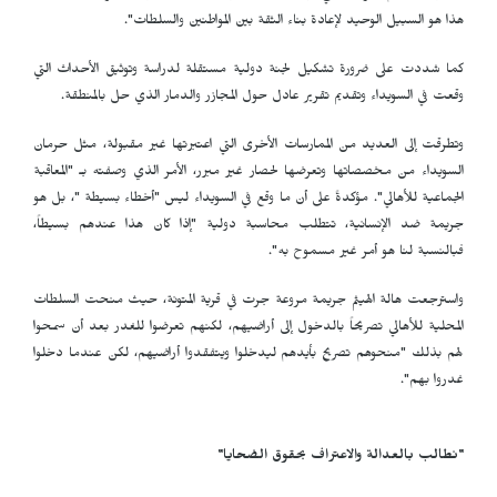
هذا هو السبيل الوحيد لإعادة بناء الثقة بين المواطنين والسلطات".
كما شددت على ضرورة تشكيل لجنة دولية مستقلة لدراسة وتوثيق الأحداث التي
وقعت في السويداء وتقديم تقرير عادل حول المجازر والدمار الذي حل بالمنطقة.
وتطرقت إلى العديد من الممارسات الأخرى التي اعتبرتها غير مقبولة، مثل حرمان
السويداء من مخصصاتها وتعرضها لحصار غير مبرر، الأمر الذي وصفته بـ "المعاقبة
الجماعية للأهالي". مؤكدةً على أن ما وقع في السويداء ليس "أخطاء بسيطة "، بل هو
جريمة ضد الإنسانية، تتطلب محاسبة دولية "إذا كان هذا عندهم بسيطاً،
فبالنسبة لنا هو أمر غير مسموح به".
واسترجعت هالة الهيثم جريمة مروعة جرت في قرية المتونة، حيث منحت السلطات
المحلية للأهالي تصريحاً بالدخول إلى أراضيهم، لكنهم تعرضوا للغدر بعد أن سمحوا
لهم بذلك "منحوهم تصريح بأيدهم ليدخلوا ويتفقدوا أراضيهم، لكن عندما دخلوا
غدروا بهم".
"نطالب بالعدالة والاعتراف بحقوق الضحايا
"