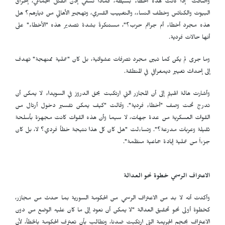
وأضافت "إذا كانت هذه أخطاء بسيطة، فماذا نسمي إذن القتل الجماعي، إحراق
البيوت والكنائس وخطف النساء، والتغييب القسري، وتهجير الأهالي من ديارهم؟ هل
هذه مجرد أخطاء أم جرائم حرب؟"، مستنكرةً بشدة تصدير هذه "الأخطاء" على
أنها حالات فردية.
وما جرى لم يكن كما تبين مجرد تصرفات عشوائية، بل كان "عملية ممنهجة" تهدف
إلى إحداث تغيير ديمغرافي في المنطقة.
وأشارت هالة الهيثم إلى أن المجازر التي ارتكبت بحق الدروز في السويداء لا يمكن أن
تدرج تحت وصف "أخطاء فردية". وقالت "كيف يمكن تفسير دخول أرتال من
القوات العسكرية من عدة جهات، لا سيما وأن هذه القوات كانت مجهزة بأسلحة
ثقيلة وعربات مدرعة؟". وتساءلت "هل كان كل هذا نتيجة خطأ فردي؟ لا، بل كان
جزءاً من عملية إبادة جماعية منظمة".
الاعتراف الرسمي خطوة نحو العدالة
وأكدت أنه لا بد من الاعتراف الرسمي من الحكومة السورية بما حدث من مجازر،
كخطوة أولى نحو تحقيق العدالة "لا يمكن أن نعود إلى ما كان عليه الوضع من دون
الاعتراف بحجم الجريمة التي ارتكبت ضدنا، ونطالب بأن تعترف الحكومة بالخطأ، لأن