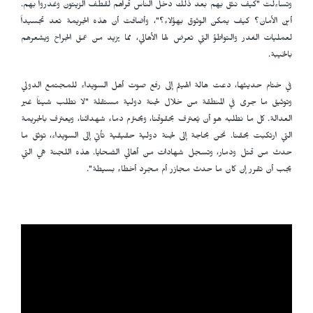
وتساءلت "كيف نثق بهم بعد ذلك دخل الناس قراهم لقطف الزيتون وغدروا بهم.
أين الأمان؟ كيف يمكن الوثوق بهؤلاء؟"، وأضافت أن هذه الجريمة تعد تجسيداً
لعمليات الغدر والتواطؤ التي تعرض لها الأهالي، مما يزيد من عمق الجراح ويشعرهم
بالخيبة.
في ختام حديثها، دعت هالة الهيثم إلى رفع صوت أهل السويداء للمجتمع الدولي
وتوثيق ما جرى في المنطقة من خلال لجنة دولية مستقلة "لا نطلب شيئاً غير
العدالة. كل ما نطلبه هو أن يُعترف بحقوقنا، ويحترم دماء شهدائنا، ويعترف بالجريمة
التي ارتكبت بحقنا. نحن بحاجة إلى لجنة دولية حقيقية تأتي إلى السويداء، توثق ما
حدث من قتل ودمار، وتسجل شهادات من أهالي الضحايا. هذه اللجنة هي التي
يجب أن تقرر إن كان ما حدث مجازر أم مجرد أخطاء بسيطة".