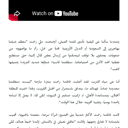
وعندما سألنا عن كيفية تأمين لقمة العيش، أوضحت مكي رحمت "معظم شبابنا
يهاجرون إلى السعودية أو الدول الأوروبية بحثاً عن عمل، رغم ما يواجهونه من
صعوبات. يعملون بلا توقف ليتمكنوا من إرسال بعض المال إلينا، حتى نستطيع
تغطية الحد الأدنى من احتياجاتنا. منطقتنا قاسية؛ شتاؤها شديد البرودة وصيفها
لاهب".
أما عن مياه الشرب، فقد أجابت فاطمة رحمت بنبرة مازحة "ليست منطقتنا
معدومة تماماً. فهناك ماء يتدفق باستمرار من الجبل القريب، ولهذا سُمّيت المنطقة
آبجكان. وبمساعدة الأهالي، تم تركيب صنابير في البيوت، لكن الماء لا يصل إلا لساعة
واحدة يومياً، وعلينا تخزينه خلال هذا الوقت".
كانت فاطمة رحمت الأكثر حديثاً بين الجميع؛ امرأة مرحة، مفعمة بالحيوية، تجيب
بابتسامة لا تفارق وجهها. وقالت "عائلتي تعيش في باكستان. وُلدنا جميعاً هناك، لكن