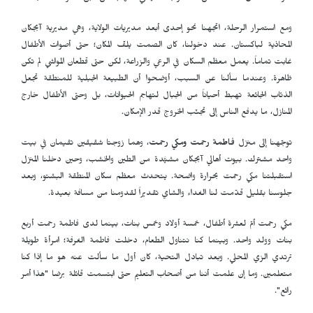
ومع استمرار الرحلة، اتجهنا نحو إحدى أبعد مديريات الولاية، وهي مديرية آبجكان
المحاذية لباكستان. عند دخولنا، كان الصمت يلفّ المكان؛ حتى أصوات الأطفال
غابت تماماً. يعمل معظم السكان في الرعي والزراعة، لكن حتى قطعان المواشي لم تكن
ظاهرة. وعندما سألنا عن السبب، أوضحوا أن الطبيعة الجبلية للمنطقة تجعل
الذئاب الجائعة تهبط أحياناً من الجبال لتهاجم الحيوانات، بل وحتى الأطفال خارج
المنازل، ما يدفع الناس إلى تجنّب الخروج قدر الإمكان.
توجّهنا إلى منزل
فاطمة رحمت ومكي رحمت
، وهما زوجتا شقيقين تقيمان في بيت
واحد مشترك. بيوت أهالي آبجكان مشيَّدة من الطين والخشب، وحين دخلنا المنزل
استقبلتنا مكي رحمت بحرارة واضحة. يتحدث معظم سكان المنطقة البشتو، وبعد
جلوسنا بقليل قدّمت لنا الغداء والشاي تقديراً لقدومنا من مسافة بعيدة.
مكي رحمت أمّ لعشرة أطفال، خمسة أولاد وخمس بنات، بينما لدى فاطمة رحمت أربع
بنات وولد واحد. وبينما كنا نتناول الطعام، دخلت فاطمة الغرفة؛ امرأة طويلة
ترتدي الزي المحلي. وبعد تبادل التحية، كان أول ما سألت عنه هو ما إذا كنا
متعلمين. وما إن علمت أننا من أصحاب التعليم حتى ابتسمت قائلة برضا "هذا أمر
رائع".