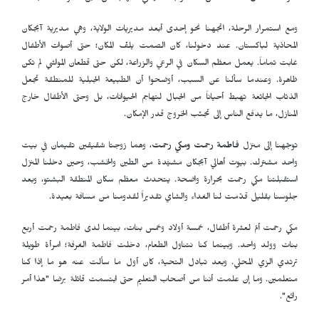
ومع استمرار الرحلة، اتجهنا نحو إحدى أبعد مديريات الولاية، وهي مديرية آبجكان
المحاذية لباكستان. عند دخولنا، كان الصمت يلفّ المكان؛ حتى أصوات الأطفال
غابت تماماً. يعمل معظم السكان في الرعي والزراعة، لكن حتى قطعان المواشي لم تكن
ظاهرة. وعندما سألنا عن السبب، أوضحوا أن الطبيعة الجبلية للمنطقة تجعل
الذئاب الجائعة تهبط أحياناً من الجبال لتهاجم الحيوانات، بل وحتى الأطفال خارج
المنازل، ما يدفع الناس إلى تجنّب الخروج قدر الإمكان.
توجّهنا إلى منزل
فاطمة رحمت ومكي رحمت
، وهما زوجتا شقيقين تقيمان في بيت
واحد مشترك. بيوت أهالي آبجكان مشيَّدة من الطين والخشب، وحين دخلنا المنزل
استقبلتنا مكي رحمت بحرارة واضحة. يتحدث معظم سكان المنطقة البشتو، وبعد
جلوسنا بقليل قدّمت لنا الغداء والشاي تقديراً لقدومنا من مسافة بعيدة.
مكي رحمت أمّ لعشرة أطفال، خمسة أولاد وخمس بنات، بينما لدى فاطمة رحمت أربع
بنات وولد واحد. وبينما كنا نتناول الطعام، دخلت فاطمة الغرفة؛ امرأة طويلة
ترتدي الزي المحلي. وبعد تبادل التحية، كان أول ما سألت عنه هو ما إذا كنا
متعلمين. وما إن علمت أننا من أصحاب التعليم حتى ابتسمت قائلة برضا "هذا أمر
رائع".