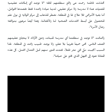
تحدّثت فاطمة رحمت عن واقع منطقتهم قائلة "لا توجد أي إمكانات تعليمية
للفتيات هنا؛ لا مدرسة ولا مركز تعليمي. لدينا عيادة واحدة فقط تقصدها الحوامل،
أما بقية الأمراض فلا علاج لها في المنطقة. نضطر للذهاب إلى مركز الولاية في بول علم
للحصول على أبسط الخدمات الصحية لنا ولأطفالنا، وهذا أيضاً مرهون بموافقة
رجال الأسرة".
وأضافت "لا توجد في منطقتنا أي مدرسة للبنات، وحتى الأولاد لا يتجاوز تعليمهم
الصف الثامن. نحن جميعاً تقريباً بلا تعليم، ولا يوجد طبيب واحد في المنطقة. لهذا
السبب أنجبت مكي اثني عشر طفلاً، فقدت اثنين منهم قبل اكتمال الحمل. كل هذه
المعاناة تعود إلى الجهل الذي يخيّم على حياتنا".