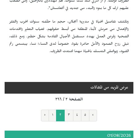
الظروف فرّقتنا. لم أرَ أسرتي منذ ست سنوات. هم مهددون بالترحيل، ومن الصعب
عليهم ترك كل ما بنوه والبدء من جديد في أفغانستان".
وتكشف تفاصيل الحياة في مديرية آبجكان، حجم ما خلّفته سنوات الحرب والفقر
والإهمال من حرمانٍ لأبناء المنطقة من أبسط حقوقهم. فغياب التعليم والخدمات
الصحية وفرص العمل يهدد مستقبل الأجيال القادمة بشكل خطير. ومع ذلك،
تبقى روح الصمود والأمل حاضرة بقوة، خصوصاً لدى النساء؛ نساء يبتسمن رغم
القيود، ويواصلن التمسك بالحياة مهما اشتدت الظروف.
عرض المزيد من المقالات
الصفحة ٢ / ٢٩٦
‹
١
٢
٣
٤
٥
›
01/08/2026