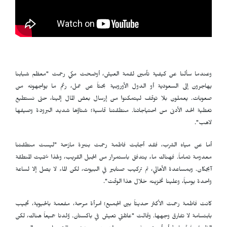
وعندما سألنا عن كيفية تأمين لقمة العيش، أوضحت مكي رحمت "معظم شبابنا
يهاجرون إلى السعودية أو الدول الأوروبية بحثاً عن عمل، رغم ما يواجهونه من
صعوبات. يعملون بلا توقف ليتمكنوا من إرسال بعض المال إلينا، حتى نستطيع
تغطية الحد الأدنى من احتياجاتنا. منطقتنا قاسية؛ شتاؤها شديد البرودة وصيفها
لاهب".
أما عن مياه الشرب، فقد أجابت فاطمة رحمت بنبرة مازحة "ليست منطقتنا
معدومة تماماً. فهناك ماء يتدفق باستمرار من الجبل القريب، ولهذا سُمّيت المنطقة
آبجكان. وبمساعدة الأهالي، تم تركيب صنابير في البيوت، لكن الماء لا يصل إلا لساعة
واحدة يومياً، وعلينا تخزينه خلال هذا الوقت".
كانت فاطمة رحمت الأكثر حديثاً بين الجميع؛ امرأة مرحة، مفعمة بالحيوية، تجيب
بابتسامة لا تفارق وجهها. وقالت "عائلتي تعيش في باكستان. وُلدنا جميعاً هناك، لكن