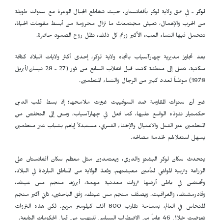
لوكر
ـ في عمق ولاية لوكر بأفغانستان، حيث تتقاطع الجبال الوعرة مع سنوات طويلة
من الحرب والإهمال، تعيش مجتمعاتٌ ما تزال محرومة من أبسط مقومات الحياة،
تتحمل فيها النساء العبء الأكبر ورغم كل ذلك، تظل روح الصمود حاضرة.
بعد تجاوز مديرية چهارآسیاب باتجاه ولاية لوكر، إحدى أكثر ولايات البلاد كثافة
سكانية، نصل إلى منطقة كانت قبل انقلاب السابع من ثور (27 ـ 28 نيسان/أبريل
1978) موطناً لعدد كبير من الرجال والنساء المتعلمين.
غير أنّ سنوات المقاومة ضد السوفييت غيّرت ملامحها؛ إذ بسط قلب الدين
حكمتيار نفوذه الواسع عليها، كما فعل في چهارآسیاب، وسعى إلى التخلص من
المتعلمين عبر القتل والاغتيال والإخفاء القسري، مستبدلاً إياهم بشباب غير متعلمين
يسهل استغلالهم لخدمة مصالحه.
يتحدث سكان لوكر البشتو والدري، ويعتمدون مثل معظم سكان أفغانستان على
الزراعة وتربية المواشي لتأمين معيشتهم. وتُعدّ الولاية من المناطق الباردة في البلاد،
وتحتضن في باطن أرضها ثروات معدنية مهمة، أبرزها منجم مس عينك،
وقادرمشنك، والغرافيت. ويصنَّف منجم مس عينك، وفق الباحثين، ثاني أكبر منجم
للنحاس في العالم، بمساحة تقارب 800 ألف كيلومتر مربع. لكن هذه الثروات
تعرّضت خلال 46 عاماً من الاضطراب السياسي للنهب من قبل الحكومات التابعة.