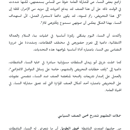
تراجع بعض النساء عن المشاركة العامة خوفاً من المساس بسمعتهن، لكنها شددت
في الوقت ذاته على أن هذا العنف قد يدفع أخريات إلى مزيد من الإصرار، قائلة إن
"كل هذا التحريض، رغم قسوته، قد يكون دافعاً لاستمرار العمل، لأن استهداف
النساء بهذا الشكل يعكس أن صوتهن مسموع وتأثيرهن قائم".
وأكدت أن النساء اليوم يشكلن ركيزة أساسية في عمليات بناء السلام والعدالة
الانتقالية، داعية إلى تعزيز حضورهن في مختلف القطاعات، ومشددة على ضرورة
التضامن بين النساء باعتباره أداة أساسية لمواجهة هذه التحديات.
كما حملت شروق أبو زيدان السلطات مسؤولية مباشرة في حماية النساء الناشطات،
داعية إلى "وقف خطابات التحريض والتشهير، خاصة على وسائل التواصل الافتراضي"،
والعمل على إصدار تشريعات واضحة لمناهضة العنف ضد النساء، تتضمن عقوبات
على التحريض باعتباره أحد أشكال العنف المؤثرة التي قد تعيق مشاركة النساء في
الحياة العامة.
حملات التشهير تندرج ضمن العنف السياسي
من جانبها، اعتبرت الناشطة
نجوى الطويل
أن ما تتعرض له النساء الناشطات