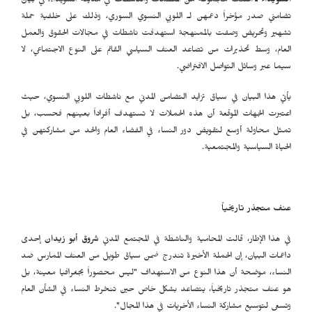
السويداء ـ
أعلنت مجموعة من المنظمات والناشطات في مدينة السويداء، في بيان
تضامني صدر مؤخراً دعمهن لـ اللوبي النسوي السوري، وذلك على خلفية حملة
تشهير وتحريض وصفت بالممنهجة استهدفت ناشطات في مجالات الحقوق والعمل
العام، وسط تحذيرات من تصاعد العنف السياسي القائم على النوع الاجتماعي، لا
سيما عبر وسائل التواصل الافتراضي.
يأتي هذا البيان في سياق تزايد التضامن المدني مع ناشطات اللوبي النسوي، حيث
اعتبرت الجهات الموقعة أن هذه الحملات لا تستهدف أفراداً بعينهم فحسب، بل
تمثل محاولة أوسع لتقويض دور النساء في الفضاء العام والحد من مشاركتهن في
الحياة السياسية والمجتمعية.
عنف متجذر تاريخياً
في هذا الإطار، قالت المحامية والناشطة في المجتمع المدني
شروق أبو زيدان
إحدى
داعمات البيان، إن الحملة الأخيرة تندرج ضمن سياق طويل من العنف الممارس ضد
النساء، موضحة أن هذا النوع من الاستهداف "ليس محصوراً بجغرافيا معينة، بل
هو عنف متجذر تاريخياً، يتصاعد بشكل خاص حين تنخرط النساء في الشأن العام
وتسعى لتوسيع مشاركة النساء الأخريات في هذا المجال".