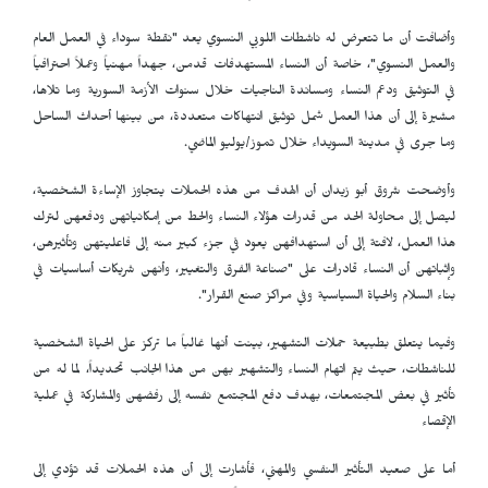
وأضافت أن ما تتعرض له ناشطات اللوبي النسوي يعد "نقطة سوداء في العمل العام
والعمل النسوي"، خاصة أن النساء المستهدفات قدمن، جهداً مهنياً وعملاً احترافياً
في التوثيق ودعم النساء ومساندة الناجيات خلال سنوات الأزمة السورية وما تلاها،
مشيرة إلى أن هذا العمل شمل توثيق انتهاكات متعددة، من بينها أحداث الساحل
وما جرى في مدينة السويداء خلال تموز/يوليو الماضي.
وأوضحت شروق أبو زيدان أن الهدف من هذه الحملات يتجاوز الإساءة الشخصية،
ليصل إلى محاولة الحد من قدرات هؤلاء النساء والحط من إمكانياتهن ودفعهن لترك
هذا العمل، لافتة إلى أن استهدافهن يعود في جزء كبير منه إلى فاعليتهن وتأثيرهن،
وإثباتهن أن النساء قادرات على "صناعة الفرق والتغيير، وأنهن شريكات أساسيات في
بناء السلام والحياة السياسية وفي مراكز صنع القرار".
وفيما يتعلق بطبيعة حملات التشهير، بينت أنها غالباً ما تركز على الحياة الشخصية
للناشطات، حيث يتم اتهام النساء والتشهير بهن من هذا الجانب تحديداً، لما له من
تأثير في بعض المجتمعات، بهدف دفع المجتمع نفسه إلى رفضهن والمشاركة في عملية
الإقصاء
أما على صعيد التأثير النفسي والمهني، فأشارت إلى أن هذه الحملات قد تؤدي إلى