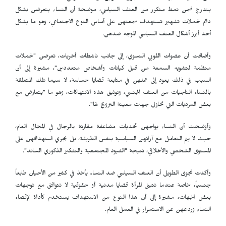
يندرج ضمن نمط متكرر من العنف السياسي، موضحة أن النساء يتعرضن بشكل
دائم لحملات تشهير تستهدف سمعتهن على أساس النوع الاجتماعي، وهو ما يشكل
أحد أبرز أشكال العنف السياسي الموجه ضدهن.
وأضافت أن عضوات اللوبي النسوي، إلى جانب ناشطات أخريات، تعرضن "لحملات
منظمة لتشويه السمعة من قبل كيانات وأشخاص متعددين"، مشيرة إلى أن
السبب في ذلك يعود إلى عملهن في متابعة قضايا حساسة، لا سيما تلك المتعلقة
بالنساء الناجيات من العنف الجنسي، وتوثيق هذه الانتهاكات، وهو ما "يتعارض مع
بعض السرديات التي تحاول جهات معينة الترويج لها".
وأوضحت أن النساء يواجهن تحديات مضاعفة مقارنة بالرجال في المجال العام،
حيث لا يتم التعامل مع آرائهن السياسية بنفس الطريقة، بل يجري استهدافهن على
المستوى الشخصي والأخلاقي، نتيجة "القيود المجتمعية والتفكير الذكوري السائد".
وأكدت نجوى الطويل أن العنف السياسي ضد النساء يأخذ في كثير من الأحيان طابعاً
جنسياً، خاصة عندما تتبنى المرأة قضايا مدنية أو حقوقية لا تتوافق مع توجهات
بعض الجهات، مشيرة إلى أن هذا النوع من الاستهداف يستخدم كأداة لإقصاء
النساء وردعهن عن الاستمرار في العمل العام.