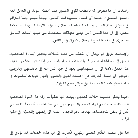
وأضافت أن ما تتعرض له ناشطات اللوبي النسوي يعد "نقطة سوداء في العمل العام
والعمل النسوي"، خاصة أن النساء المستهدفات قدمن، جهداً مهنياً وعملاً احترافياً
في التوثيق ودعم النساء ومساندة الناجيات خلال سنوات الأزمة السورية وما تلاها،
مشيرة إلى أن هذا العمل شمل توثيق انتهاكات متعددة، من بينها أحداث الساحل
وما جرى في مدينة السويداء خلال تموز/يوليو الماضي.
وأوضحت شروق أبو زيدان أن الهدف من هذه الحملات يتجاوز الإساءة الشخصية،
ليصل إلى محاولة الحد من قدرات هؤلاء النساء والحط من إمكانياتهن ودفعهن لترك
هذا العمل، لافتة إلى أن استهدافهن يعود في جزء كبير منه إلى فاعليتهن وتأثيرهن،
وإثباتهن أن النساء قادرات على "صناعة الفرق والتغيير، وأنهن شريكات أساسيات في
بناء السلام والحياة السياسية وفي مراكز صنع القرار".
وفيما يتعلق بطبيعة حملات التشهير، بينت أنها غالباً ما تركز على الحياة الشخصية
للناشطات، حيث يتم اتهام النساء والتشهير بهن من هذا الجانب تحديداً، لما له من
تأثير في بعض المجتمعات، بهدف دفع المجتمع نفسه إلى رفضهن والمشاركة في عملية
الإقصاء
أما على صعيد التأثير النفسي والمهني، فأشارت إلى أن هذه الحملات قد تؤدي إلى