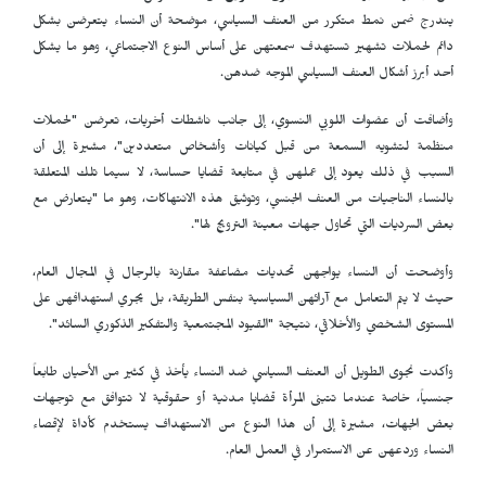
يندرج ضمن نمط متكرر من العنف السياسي، موضحة أن النساء يتعرضن بشكل
دائم لحملات تشهير تستهدف سمعتهن على أساس النوع الاجتماعي، وهو ما يشكل
أحد أبرز أشكال العنف السياسي الموجه ضدهن.
وأضافت أن عضوات اللوبي النسوي، إلى جانب ناشطات أخريات، تعرضن "لحملات
منظمة لتشويه السمعة من قبل كيانات وأشخاص متعددين"، مشيرة إلى أن
السبب في ذلك يعود إلى عملهن في متابعة قضايا حساسة، لا سيما تلك المتعلقة
بالنساء الناجيات من العنف الجنسي، وتوثيق هذه الانتهاكات، وهو ما "يتعارض مع
بعض السرديات التي تحاول جهات معينة الترويج لها".
وأوضحت أن النساء يواجهن تحديات مضاعفة مقارنة بالرجال في المجال العام،
حيث لا يتم التعامل مع آرائهن السياسية بنفس الطريقة، بل يجري استهدافهن على
المستوى الشخصي والأخلاقي، نتيجة "القيود المجتمعية والتفكير الذكوري السائد".
وأكدت نجوى الطويل أن العنف السياسي ضد النساء يأخذ في كثير من الأحيان طابعاً
جنسياً، خاصة عندما تتبنى المرأة قضايا مدنية أو حقوقية لا تتوافق مع توجهات
بعض الجهات، مشيرة إلى أن هذا النوع من الاستهداف يستخدم كأداة لإقصاء
النساء وردعهن عن الاستمرار في العمل العام.