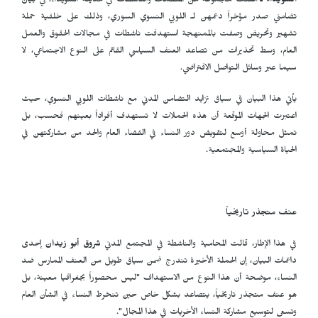
السويداء ـ
أعلنت مجموعة من المنظمات والناشطات في مدينة السويداء، في بيان
تضامني صدر مؤخراً دعمهن لـ اللوبي النسوي السوري، وذلك على خلفية حملة
تشهير وتحريض وصفت بالممنهجة استهدفت ناشطات في مجالات الحقوق والعمل
العام، وسط تحذيرات من تصاعد العنف السياسي القائم على النوع الاجتماعي، لا
سيما عبر وسائل التواصل الافتراضي.
يأتي هذا البيان في سياق تزايد التضامن المدني مع ناشطات اللوبي النسوي، حيث
اعتبرت الجهات الموقعة أن هذه الحملات لا تستهدف أفراداً بعينهم فحسب، بل
تمثل محاولة أوسع لتقويض دور النساء في الفضاء العام والحد من مشاركتهن في
الحياة السياسية والمجتمعية.
عنف متجذر تاريخياً
في هذا الإطار، قالت المحامية والناشطة في المجتمع المدني
شروق أبو زيدان
إحدى
داعمات البيان، إن الحملة الأخيرة تندرج ضمن سياق طويل من العنف الممارس ضد
النساء، موضحة أن هذا النوع من الاستهداف "ليس محصوراً بجغرافيا معينة، بل
هو عنف متجذر تاريخياً، يتصاعد بشكل خاص حين تنخرط النساء في الشأن العام
وتسعى لتوسيع مشاركة النساء الأخريات في هذا المجال".