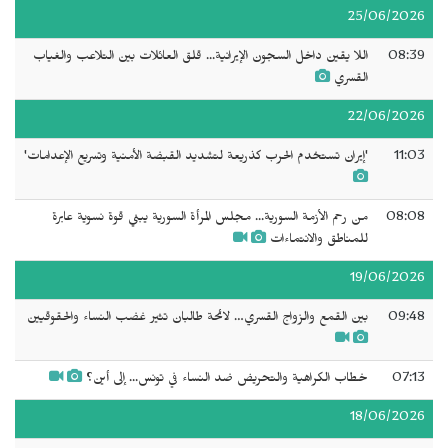
25/06/2026
08:39
اللا يقين داخل السجون الإيرانية... قلق العائلات بين التلاعب والغياب
القسري
22/06/2026
11:03
'إيران تستخدم الحرب كذريعة لتشديد القبضة الأمنية وتسريع الإعدامات'
08:08
من رحم الأزمة السورية... مجلس المرأة السورية يبني قوة نسوية عابرة
للمناطق والانتماءات
19/06/2026
09:48
بين القمع والزواج القسري… لائحة طالبان تثير غضب النساء والحقوقيين
07:13
خطاب الكراهية والتحريض ضد النساء في تونس... إلى أين؟
18/06/2026