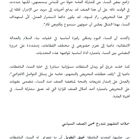
تراجع بعض النساء عن المشاركة العامة خوفاً من المساس بسمعتهن، لكنها شددت
في الوقت ذاته على أن هذا العنف قد يدفع أخريات إلى مزيد من الإصرار، قائلة إن
"كل هذا التحريض، رغم قسوته، قد يكون دافعاً لاستمرار العمل، لأن استهداف
النساء بهذا الشكل يعكس أن صوتهن مسموع وتأثيرهن قائم".
وأكدت أن النساء اليوم يشكلن ركيزة أساسية في عمليات بناء السلام والعدالة
الانتقالية، داعية إلى تعزيز حضورهن في مختلف القطاعات، ومشددة على ضرورة
التضامن بين النساء باعتباره أداة أساسية لمواجهة هذه التحديات.
كما حملت شروق أبو زيدان السلطات مسؤولية مباشرة في حماية النساء الناشطات،
داعية إلى "وقف خطابات التحريض والتشهير، خاصة على وسائل التواصل الافتراضي"،
والعمل على إصدار تشريعات واضحة لمناهضة العنف ضد النساء، تتضمن عقوبات
على التحريض باعتباره أحد أشكال العنف المؤثرة التي قد تعيق مشاركة النساء في
الحياة العامة.
حملات التشهير تندرج ضمن العنف السياسي
من جانبها، اعتبرت الناشطة
نجوى الطويل
أن ما تتعرض له النساء الناشطات