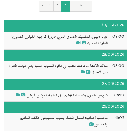
‹
١
٢
٣
٤
٥
›
30/06/2026
08:00
ديما دبوس: التشبيك النسوي العربي ضرورة لمواجهة القوانين التمييزية
العابرة للحدود
28/06/2026
08:00
ملاك الأكحل... باحثة تنقب في ذاكرة النسوية وتعيد رسم خرائط الصراع
بين الأجيال
27/06/2026
08:10
تقويض الحقوق وتصاعد الترهيب في المشهد التونسي الراهن
26/06/2026
11:02
محامية أفغانية: اعتقال النساء بسبب مظهرهن يخالف القانون
والدستور