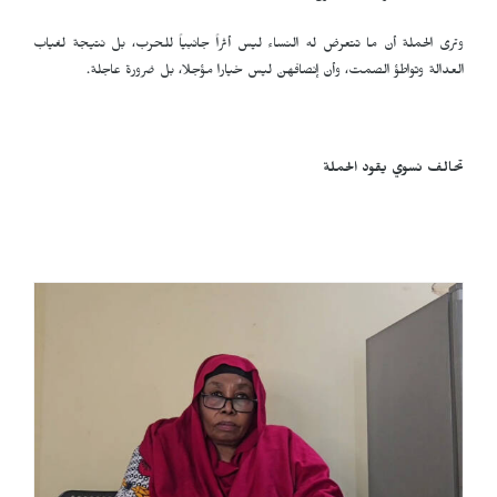
وترى الحملة أن ما تتعرض له النساء ليس أثراً جانبياً للحرب، بل نتيجة لغياب
العدالة وتواطؤ الصمت، وأن إنصافهن ليس خيارا مؤجلا، بل ضرورة عاجلة.
تحالف نسوي يقود الحملة