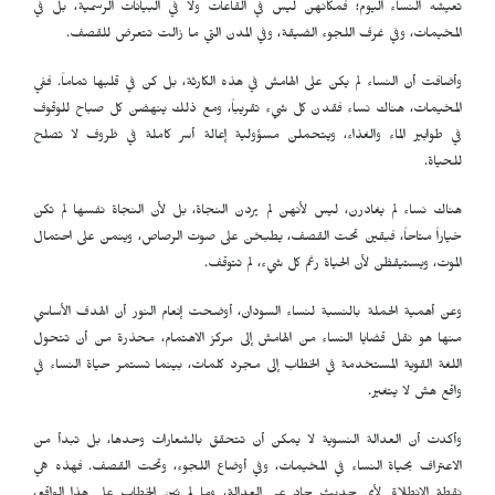
تعيشه النساء اليوم؛ فمكانهن ليس في القاعات ولا في البيانات الرسمية، بل في
المخيمات، وفي غرف اللجوء الضيقة، وفي المدن التي ما زالت تتعرض للقصف.
وأضافت أن النساء لم يكن على الهامش في هذه الكارثة، بل كن في قلبها تماماً. ففي
المخيمات، هناك نساء فقدن كل شيء تقريباً، ومع ذلك ينهضن كل صباح للوقوف
في طوابير الماء والغذاء، ويتحملن مسؤولية إعالة أسر كاملة في ظروف لا تصلح
للحياة.
هناك نساء لم يغادرن، ليس لأنهن لم يردن النجاة، بل لأن النجاة نفسها لم تكن
خياراً متاحاً، فبقين تحت القصف، يطبخن على صوت الرصاص، وينمن على احتمال
الموت، ويستيقظن لأن الحياة رغم كل شيء، لم تتوقف.
وعن أهمية الحملة بالنسبة لنساء السودان، أوضحت إنعام النور أن الهدف الأساسي
منها هو نقل قضايا النساء من الهامش إلى مركز الاهتمام، محذرة من أن تتحول
اللغة القوية المستخدمة في الخطاب إلى مجرد كلمات، بينما تستمر حياة النساء في
واقع هش لا يتغير.
وأكدت أن العدالة النسوية لا يمكن أن تتحقق بالشعارات وحدها، بل تبدأ من
الاعتراف بحياة النساء في المخيمات، وفي أوضاع اللجوء، وتحت القصف. فهذه هي