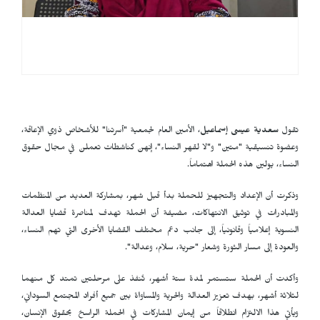
تقول
سعدية عيسى إسماعيل
، الأمين العام لجمعية "أسرتنا" للأشخاص ذوي الإعاقة،
وعضوة تنسيقية "متين" و"لا لقهر النساء"، إنهن كناشطات تعملن في مجال حقوق
النساء، يولين هذه الحملة اهتماماً.
وذكرت أن الإعداد والتجهيز للحملة بدأ قبل شهر، بمشاركة العديد من المنظمات
والمبادرات في توثيق الانتهاكات، مضيفة أن الحملة تهدف لمناصرة قضايا العدالة
النسوية إعلامياً وقانونياً، إلى جانب دعم مختلف القضايا الأخرى التي تهم النساء،
والعودة إلى مسار الثورة وشعار "حرية، سلام، وعدالة".
وأكدت أن الحملة ستستمر لمدة ستة أشهر، تُنفذ على مرحلتين تمتد كل منهما
لثلاثة أشهر، بهدف تعزيز العدالة والحرية والمساواة بين جميع أفراد المجتمع السوداني،
ويأتي هذا الالتزام انطلاقاً من إيمان المشاركات في الحملة الراسخ بحقوق الإنسان،