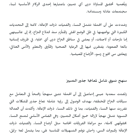
وبأهمية تحقيق المساواة دون أي تمييز، باعتبارها إحدى الركائز الأساسية لبناء
مجتمعات عادلة ومستدامة.
وشددت على أن الحملة تشمل النساء والفتيات ذوات الإعاقة، لافتة إلى التحديات
الكبيرة التي يواجهنها في ظل الوضع الهش والمتأزم منذ اندلاع النزاع، إذ إن غالبيتهن
إما نازحات أو لاجئات، أو يعشن في مناطق النزاع دون أي حماية، في ظروف إنسانية
بالغة الصعوبة، يفتقرن فيها إلى الرعاية الصحية والمأوى والتعليم والأمن الغذائي،
ويعانين من الجوع وسوء الأوضاع المعيشية.
منهج نسوي شامل لمعالجة جذور التمييز
ولفتت سعدية عيسى إسماعيل إلى أن الحملة تتبنى منهجاً واضحاً في التعامل مع
سياقات النزاع المختلفة، بهدف الوصول إلى رؤية شاملة تعالج جذور المشكلات التي
تضررت منها النساء والفتيات، بما في ذلك النساء ذوات الإعاقة. وأكدت أن العدالة
النسوية تمثل نهجاً لإزالة جميع أشكال التمييز، وهي الضامن الأساسي لتمتع النساء
بحقوقهن كاملة، مع مراعاة الفروقات الخاصة مثل أوضاع النساء والفتيات ذوات
الإعاقة وكبيرات السن، وضمان توفير التسهيلات المناسبة لهن، بما يشمل لغة برايل،