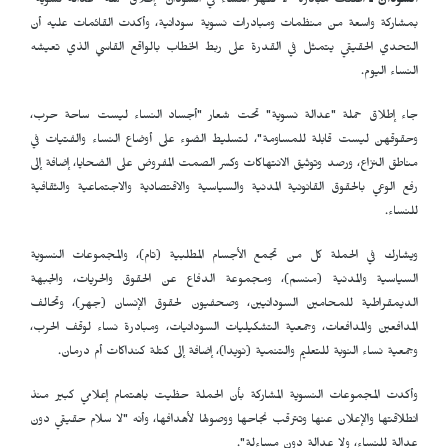
السودان ـ
أعلنت مبادرة "لا لقهر النساء في السودان" إطلاق حملة "عدالة نسوية"
بمشاركة واسعة من منظمات ومبادرات نسوية سودانية، وأكدت القائمات عليه أن
التحدي الحقيقي يتمثل في القدرة على ربط الخطاب بالواقع القاسي الذي تعيشه
النساء اليوم.
جاء إطلاق حملة "عدالة نسوية" تحت شعار "أجساد النساء ليست ساحة حرب،
وحقوقهن ليست قابلة للمساومة"، لتسليط الضوء على أوضاع النساء والفتيات في
مناطق النزاع، ورصد وتوثيق الانتهاكات وكسر الصمت المفروض على الضحايا، إضافة إلى
رفع الوعي بالحقوق القانونية المدنية والسياسية والاقتصادية والاجتماعية والثقافية
للنساء.
ويشارك في الحملة كل من تجمع الأجسام المطلبية (تام)، والمجموعات النسوية
السياسية والمدنية (منسم)، ومجموعة الدفاع عن الحقوق والحريات، والجبهة
الديمقراطية للمحامين السودانيين، وصحفيون لحقوق الإنسان (جهر)، وتحالف
المدافعين والمدافعات، وجمعية التشكيليات السودانيات، ومبادرة نساء لوقف الحرب،
وجمعية نساء النوبة للتعليم والتنمية (نويدا)، إضافة إلى كتلة كنداكات أم درمان.
وأكدت المجموعات النسوية المشاركة بأن الحملة حظيت باهتمام إعلامي كبير منذ
انطلاقتها والإعلان عنها وتترقب نجاحها ووصولها لأهدافها، وأنه "لا سلام حقيقي دون
عدالة للنساء، ولا عدالة دون مساءلة".