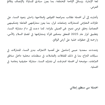
لغة الإشارة، ووسائل الإتاحة المختلفة، بما يعزز مبادئ المساواة والإنصاف وتكافؤ
الفرص.
وأشارت إلى أن الحملة تطالب بمراجعة القوانين وإصلاحها، وضمان وجود النساء على
طاولات التفاوض كمشاركات وصانعات قرار، بما يعزز مشاركتهن الفاعلة وتمكينهن
اقتصادياً، وخلق فرص تتيح لهن العيش بكرامة. كما دعت إلى دعم مشاركة النساء
وتطبيق قرار عام 2025 المتعلق بتمكين المرأة ومشاركتها في قضايا السلام والأمن،
وترجمته إلى خطوات عملية على أرض الواقع.
وشددت سعدية عيسى إسماعيل على أهمية الاعتراف بدور النساء المشاركات في
سياقات النزاع، بما في ذلك المقاتلات والعاملات في منظمات محلية داخل مناطق
النزاعات، موضحة أن الحملة اشترطت أن تشارك النساء مشاركة حقيقية وخاصة في
الحماية.
الحملة من منظور إعلامي