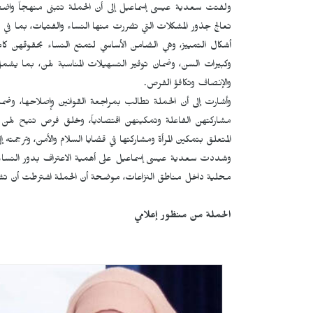
ولفتت سعدية عيسى إسماعيل إلى أن الحملة تتبنى منهجاً واضحا
تعالج جذور المشكلات التي تضررت منها النساء والفتيات، بما في ذ
أشكال التمييز، وهي الضامن الأساسي لتمتع النساء بحقوقهن كام
وكبيرات السن، وضمان توفير التسهيلات المناسبة لهن، بما يشمل ل
والإنصاف وتكافؤ الفرص.
وأشارت إلى أن الحملة تطالب بمراجعة القوانين وإصلاحها، وض
المتعلق بتمكين المرأة ومشاركتها في قضايا السلام والأمن، وترجمته
وشددت سعدية عيسى إسماعيل على أهمية الاعتراف بدور النساء ا
محلية داخل مناطق النزاعات، موضحة أن الحملة اشترطت أن تشار
الحملة من منظور إعلامي