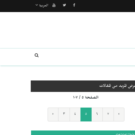
العربية
رض المزيد من المقالات
الصفحة ٥ / ١٠٧
‹
٣
٤
٥
٦
٧
›