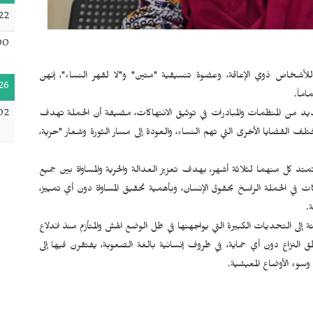
22
00
" للأشخاص ذوي الإعاقة، وعضوة تنسيقية "متين" و"لا لقهر النساء"، إنهن
26
ماً.
يد من المنظمات والمبادرات في توثيق الانتهاكات، مضيفة أن الحملة تهدف
02
مختلف القضايا الأخرى التي تهم النساء، والعودة إلى مسار الثورة وشعار "حرية،
د كل منهما لثلاثة أشهر، بهدف تعزيز العدالة والحرية والمساواة بين جميع
شاركات في الحملة الراسخ بحقوق الإنسان، وبأهمية تحقيق المساواة دون أي تمييز،
.
إلى التحديات الكبيرة التي يواجهنها في ظل الوضع الهش والمتأزم منذ اندلاع
ق النزاع دون أي حماية، في ظروف إنسانية بالغة الصعوبة، يفتقرن فيها إلى
 وسوء الأوضاع المعيشية.