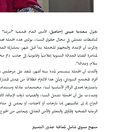
تقول
سعدية عيسى إسماعيل
، الأمين العام لجمعية "أسرتنا
كناشطات تعملن في مجال حقوق النساء، يولين هذه الحملة اهتما
وذكرت أن الإعداد والتجهيز للحملة بدأ قبل شهر، بمشاركة العد
لمناصرة قضايا العدالة النسوية إعلامياً وقانونياً، إلى جانب دعم 
سلام، وعدالة".
وأكدت أن الحملة ستستمر لمدة ستة أشهر، تُنفذ على مرحلتين تمت
أفراد المجتمع السوداني، ويأتي هذا الالتزام انطلاقاً من إيمان الم
باعتبارها إحدى الركائز الأساسية لبناء مجتمعات عادلة ومستدامة
وشددت على أن الحملة تشمل النساء والفتيات ذوات الإعاقة، لافتة 
النزاع، إذ إن غالبيتهن إما نازحات أو لاجئات، أو يعشن في مناط
الرعاية الصحية والمأوى والتعليم والأمن الغذائي، ويعانين من الجوع
منهج نسوي شامل لمعالجة جذور التمييز