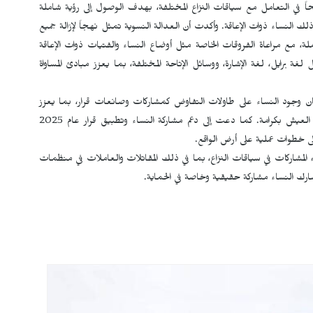
ً في التعامل مع سياقات النزاع المختلفة، بهدف الوصول إلى رؤية شاملة
لك النساء ذوات الإعاقة. وأكدت أن العدالة النسوية تمثل نهجاً لإزالة جميع
لة، مع مراعاة الفروقات الخاصة مثل أوضاع النساء والفتيات ذوات الإعاقة
غة برايل، لغة الإشارة، ووسائل الإتاحة المختلفة، بما يعزز مبادئ المساواة
مان وجود النساء على طاولات التفاوض كمشاركات وصانعات قرار، بما يعزز
مشاركتهن الفاعلة وتمكينهن اقتصادياً، وخلق فرص تتيح لهن العيش بكرامة. كما دعت إلى دعم مشاركة النساء وتطبيق قرار عام 2025
 إلى خطوات عملية على أرض الواقع.
لمشاركات في سياقات النزاع، بما في ذلك المقاتلات والعاملات في منظمات
ك النساء مشاركة حقيقية وخاصة في الحماية.