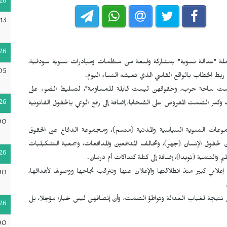
26
13
26
 حملة "عدالة نسوية" بمشاركة واسعة من منظمات ومبادرات نسوية سودانية،
05
بط الخطاب بالواقع القاسي الذي تعيشه النساء اليوم.
ليست ساحة حرب، وحقوقهن ليست قابلة للمساومة"، لتسليط الضوء على
26
ت وكسر الصمت المفروض على الضحايا، إضافة إلى رفع الوعي بالحقوق القانونية
00
جموعات النسوية السياسية والمدنية (منسم)، ومجموعة الدفاع عن الحقوق
 لحقوق الإنسان (جهر)، وتحالف المدافعين والمدافعات، وجمعية التشكيليات
26
 والتنمية (نويدا)، إضافة إلى كتلة كنداكات أم درمان.
لامي كبير منذ انطلاقتها والإعلان عنها وتترقب نجاحها ووصولها لأهدافها،
00
بل نتيجة لغياب العدالة وتواطؤ الصمت، وأن إنصافهن ليس خيارا مؤجلا، بل
26
00