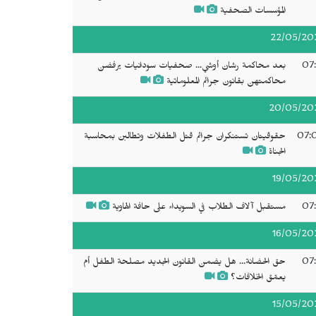
المؤسسات الصحفية
22/05/20
07:
بعد محاكمة رشان أوشي... صحفيات سودانيات يرفضن
محاكمتهن بقانون جرائم المعلوماتية
20/05/20
07:
حقوقيتان تستنكران جرائم قتل الطفلات وتطالبن بمحاسبة
الجناة
19/05/20
07:
مستقبل آلاف الطلاب في السويداء على حافة الهاوية
16/05/20
07:
حق الحضانة... هل يضمن القانون الجديد مصلحة الطفل أم
يعمّق الخلافات؟
15/05/20