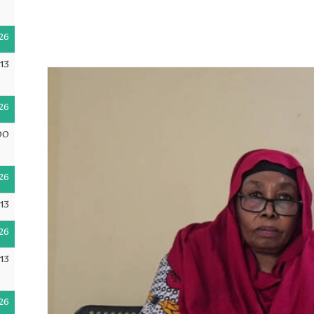
26
13
26
00
26
13
26
13
26