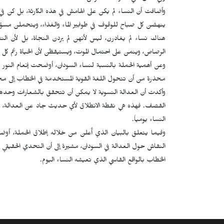
وأضافت أن النساء لم يكن على الهامش في هذه الكارثة، بل كن ف
ينهضن كل صباح للوقوف في طوابير الماء والغذاء، ويتحملن مسؤول
هناك نساء لم يغادرن، ليس لأنهن لم يردن النجاة، بل لأن ا
الرصاص، وينمن على احتمال الموت، ويستيقظن لأن الحياة رغم كل 
وعن أهمية الحملة بالنسبة لنساء السودان، أوضحت إنعام النور أ
محذرة من أن تتحول اللغة القوية المستخدمة في الخطاب إلى مجر
وأكدت أن العدالة النسوية لا يمكن أن تتحقق بالشعارات وحدها، 
القصف. فهذه هي نقطة الانطلاق لأي حديث جاد عن العدالة، وما لم
النساء يومياً.
وفيما يتعلق بالبيان الذي أُعلن من خلاله إطلاق الحملة، أو
النقاش حول العدالة في السودان، مشيرة إلى أن التحدي الحقيقي ل
الخطاب بالواقع القاسي الذي تعيشه النساء اليوم.