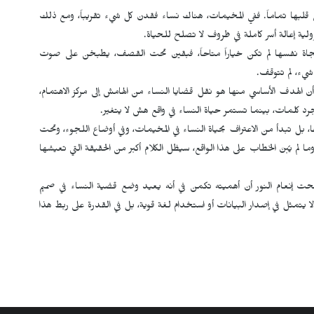
ي قلبها تماماً. ففي المخيمات، هناك نساء فقدن كل شيء تقريباً، ومع ذلك
ية إعالة أسر كاملة في ظروف لا تصلح للحياة.
لنجاة نفسها لم تكن خياراً متاحاً، فبقين تحت القصف، يطبخن على صوت
شيء، لم تتوقف.
ن الهدف الأساسي منها هو نقل قضايا النساء من الهامش إلى مركز الاهتمام،
د كلمات، بينما تستمر حياة النساء في واقع هش لا يتغير.
بل تبدأ من الاعتراف بحياة النساء في المخيمات، وفي أوضاع اللجوء، وتحت
 يُبنَ الخطاب على هذا الواقع، سيظل الكلام أكبر من الحقيقة التي تعيشها
ضحت إنعام النور أن أهميته تكمن في أنه يعيد وضع قضية النساء في صميم
ا يتمثل في إصدار البيانات أو استخدام لغة قوية، بل في القدرة على ربط هذا