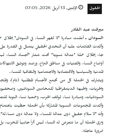
الحقوق
الإثنين, 13 أبريل 2026, 07:05
ميرفت عبد القادر
السودان ـ
أعلنت مبادرة "لا لقهر النساء في السودان" إطلاق
وأكدت القائمات عليه أن التحدي الحقيقي يتمثل في القدرة على ر
جاء إطلاق حملة "عدالة نسوية" تحت شعار "أجساد النساء 
أوضاع النساء والفتيات في مناطق النزاع، ورصد وتوثيق الانتهاكا
المدنية والسياسية والاقتصادية والاجتماعية والثقافية للنساء.
ويشارك في الحملة كل من تجمع الأجسام المطلبية (تام)، والم
والحريات، والجبهة الديمقراطية للمحامين السودانيين، وصحفيون
السودانيات، ومبادرة نساء لوقف الحرب، وجمعية نساء النوبة للتعليم
وأكدت المجموعات النسوية المشاركة بأن الحملة حظيت باهتمام إع
وأنه "لا سلام حقيقي دون عدالة للنساء، ولا عدالة دون مساءلة".
وترى الحملة أن ما تتعرض له النساء ليس أثراً جانبياً للحرب، 
ضرورة عاجلة.