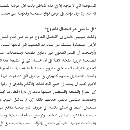
المستوطنة التي لا توجد إلا في هذه المناطق باتت الآن عرضة لل
إنه أدى ولا يزال يؤدي إلى فرض لوائح منهجية وقانونية من جانب ا
"كل ما تبقى هو النضال المشروع"
وقالت ميليس تانتان إن "النضال المشروع هو ما تبقى أمام الناس الي
الأرض، مستذكرةً سلسلة من المبادرات الشعبية التي قادتها النساء في 
وأوضحت أن المسار القانوني من دعاوى قضائية واستئنافات مست
الطبيعية ضرورة ملحّة، لافتةً إلى أن النساء كن في طليعة هذا
لإحدى الشركات العاملة في مشروع محطة طاقة شمسية، ما أجبر ال
ولفتت الانتباه إلى مسيرة كانيريش في بينغول التي تصدّرت فيها 
الإصرار يجب أن يمتد إلى جميع المحافظات والأقاليم والقرى في تركي
"إن التاريخ والصحة والمستقبل جميعها باتت في دائرة الخطر، ما يجع
واختتمت ميليس تانتان حديثها قائلةً "إن لم نناضل اليوم، فلن
سنعيش جميعاً في أماكن بائسة، في ظروف غير صحية نكافح من 
سياسات الفقر، علينا أن نتكاتف ونؤسس منظمات بيئية، ومنظ
والمنظمات المهنية، علينا أن نناضل بإشراك النساء والشباب في كل