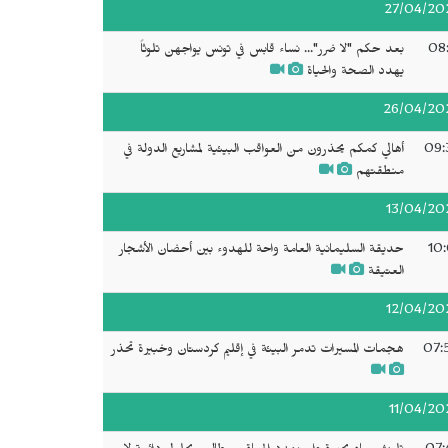
27/04/20
08:
بعد حكم "لا ضرر"... نساء قابس في تونس يواجهن تلوثاً
يهدد الصحة والحياة
26/04/20
09:
أهالي كمكم يحذرون من العواقب البيئية لمشاريع الدولة في
منطقتهم
13/04/20
10:
حديقة السليمانية العامة واحة للهدوء بين أحضان الأشجار
العتيقة
12/04/20
07:
هجمات المسيرات تدمر البيئة في إقليم كردستان وخبيرة تحذر
11/04/20