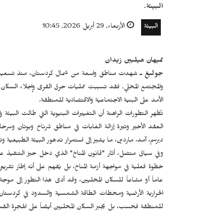
البيئة.
البيئة
الأربعاء, 29 أبريل 2026, 10:45
مميهان هيلبين زيدان
جوليغ ـ
شهدت مناطق واسعة من شمال كردستان، منذ تسعينيات 
والمجتمع المحلي. فقد تسببت عمليات حرق القرى وإجلاء السكان قس
الأمد على البنية الاجتماعية والاقتصادية للمنطقة.
تُظهر التطورات الراهنة أن التغييرات البنيوية التي طالت الب
العقد الأخير وتيرة إزالة الغابات في مناطق شرناخ وبوتان وسر
ديرسم، آمد، ماردين، ما يشير إلى استمرار تدهور البيئة الطبيعية
خطوة فعلية في مواجهة أزمة المناخ، بل يُفهم على أنه إطار تشريع
عاماً أو مشاعاً للسكان المحليين، وقد أدى هذا التطور إلى مو
الحرارية الأرضية ومحطات الطاقة الشمسية والسدود في كردستان
للمنطقة فحسب، بل يجبر السكان المحليين أيضاً على الهجرة القسر