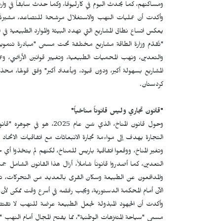
ومساكنهم، كما يحدث اليوم في كارليوفا، وكما حدث سابقاً في وا
وأكدت أن عمليات النهب والاستغلال مرشحة للتصاعد، مشيرةً إل
يعكس اتساع نطاق المشاريع التي تهدد البيئة والموارد الطبيعية في ا
"تُقدّم وزارة الطاقة مشاريع مختلفة تحت مسمى "مبادرة تنموية
والتعدين، ونهب المحميات الطبيعية، وتغيير قوانين الأراضي، وعم
المشاريع بسهولة أكبر، ودون قيود، وبأعداد أكبر" وفق قولها، مح
كردستان.
"قانون تجاري وليس قانوناً مناخياً"
وحول قانون المناخ، الذي سُن
التجارة يهدف إلى مواءمة تجارة الانبعاثات مع اتفاقيات الاتحاد الأ
وتغير المناخ، ووقعوا اتفاقية باريس للمناخ، لكنهم لم يتخذوا أي 
التعدين، كما أصدروا قانوناً شاملاً، أزال هذا القانون الشامل جم
والمدافعون عن الطبيعة وسكان القرى بالعديد من التحركات، توجهو
الآن أمام المحكمة الدستورية، ويجب رفضه في أسرع وقت ممكن لأن 
وأكدت أن الجهود المبذولة لجعل الطبيعة عرضة للنهب لا تقتصر ع
مسمى "سياحة المتنزهات الوطنية"، مما يفتح المجال أمام النهب 