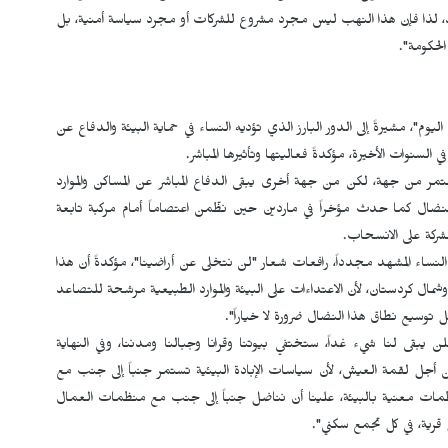
صيد، لذا فإن هذا النهب ليس مجرد مشروع للشركات أو مجرد سياسة أمنية، بل
لحكومة".
وم"، مشيرةً إلى الدور البارز الذي تؤديه النساء في حماية البيئة والدفاع عن
السنوات الأخيرة، مؤكدةً فعاليتها وتأثيرها المباشر.
مر من جهة، لكن من جهة أخرى يبقى الدفاع المباشر عن المساكن والموارد
 النضال كما حدث مؤخراً في ماردين حين نظّمن اعتصاماً أمام مركبة تابعة
شركة على الانسحاب.
النساء المشهد مجدداً، رافعات شعار "لن نتخلى عن أراضينا"، مؤكدةً أن هذا
ا وشمال كردستان، لأن الاعتداءات على البيئة والموارد الطبيعية مرشحة للتصاعد
ل توسيع نطاق هذا النضال ضرورة لا خياراً".
 يبقى لنا شيء غداً، ستختفي بيوتنا وقرانا وجبالنا ومدننا، وفي النهاية
أجل لقمة العيش، لأن سياسات الإبادة البيئية تستمر جنباً إلى جنب مع
مات معنية بالبيئة، علينا أن نناضل جنباً إلى جنب مع منظمات العمال
 قرية، في كل تجمع سكني".