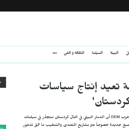
مل
البيئة
السياسة
الثقافة و الفن
ع
ة تعيد إنتاج سياسات
كردستان'
أكدت ميليس تانتان، المتحدثة المشاركة باسم لجنة البيئة في حزب DEM أن الدمار البيئي في شمال كردستان متجذّر في سياسات
يغ جديدة خصوصاً عبر مشاريع التعدين والتنقيب ما عمّق تدهور