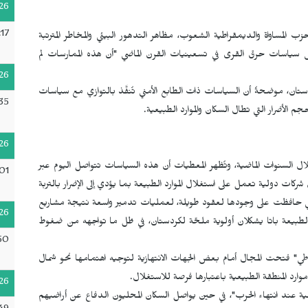
26
17
 حزب المساواة والديمقراطية الشعوب، مظاهر التدهور البيئي والمخاطر المترتبة
إلى سياسات حرق القرى في تسعينيات القرن الماضي "أن هذه الممارسات لم
26
ستان، موضحةُ أن السياسات ذات الطابع الأمني تُنفَّذ بالتوازي مع سياسات
35
 الأضرار التي تطال السكان والموارد الطبيعية.
26
ل السنوات الماضية، وتُظهر المعطيات أن هذه السياسات تتواصل اليوم عبر
01
كات دولية تعمل على استغلال الموارد الطبيعة بما يؤدي إلى الإضرار بالتربة
، التي حافظت على وجودها لعقود طويلة، لعمليات تدمير واسعة نتيجة مشاريع
26
ون الطبيعة باتا يشكلان أولوية ملحّة لكردستان، في ظل ما تواجهه من ضغوط
50
طي" فتحت المجال أمام بعض الجهات الانتهازية لتوجيه اهتمامها نحو شمال
ارد المنطقة الطبيعية باعتبارها فرصة للاستغلال.
26
ية عند انتهاء الحرب"، في حين يواصل السكان المحليون الدفاع عن أراضيهم