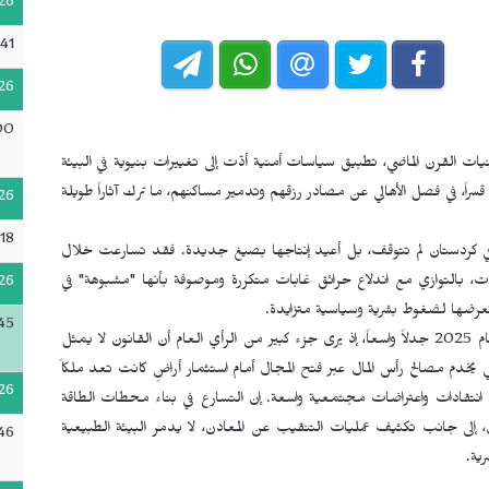
26
41
26
00
القرن الماضي، تطبيق سياسات أمنية أدّت إلى تغييرات بنيوية في البيئة
راً، في فصل الأهالي عن مصادر رزقهم وتدمير مساكنهم، ما ترك آثاراً طويلة
26
18
يئة في كردستان لم تتوقف، بل أعيد إنتاجها بصيغ جديدة. فقد تسارعت خلال
حات، بالتوازي مع اندلاع حرائق غابات متكررة وموصوفة بأنها "مشبوهة" في
26
 وتعرضها لضغوط بشرية وسياسية متزايدة.
45
وفي سياق متصل، أثار "قانون المناخ" الذي دخل حيز التنفيذ عام 2025 جدلاً واسعاً، إذ يرى جزء كبير من الرأي العام أن القانون لا يمثل
ي يخدم مصالح رأس المال عبر فتح المجال أمام استثمار أراضٍ كانت تعد ملكاً
26
جة انتقادات واعتراضات مجتمعية واسعة. إن التسارع في بناء محطات الطاقة
، إلى جانب تكثيف عمليات التنقيب عن المعادن، لا يدمر البيئة الطبيعية
46
ية.