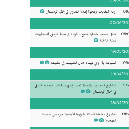
05/06/20
09:
أزمة النفايات وفجوة إعادة التدوير في إقليم كردستان
02/06/20
08:
خنق المصب لحماية المنبع... قراءة في الخط الزمني للتجاوزات
المائية التركية
19/05/20
09:
السياحة بلا وعي تهدد جمال الطبيعة في حلبجة
29/04/20
10:
'مشاريع التعدين والطاقة تعيد إنتاج سياسات التدمير البيئي
في شمال كردستان'
28/04/20
08:
'مشروع محطة الطاقة الحرارية الأرضية جزء من سياسة
التهجير'