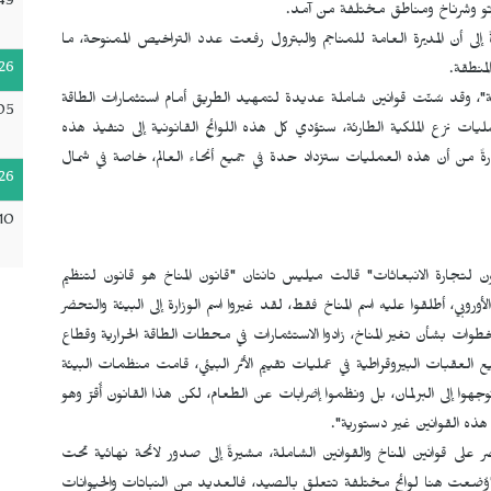
49
رتو وشرناخ ومناطق مختلفة من آمد.
ى أن المديرة العامة للمناجم والبترول رفعت عدد التراخيص الممنوحة، ما
26
لمنطقة.
"، وقد سُنّت قوانين شاملة عديدة لتمهيد الطريق أمام استثمارات الطاقة
05
ليات نزع الملكية الطارئة، ستؤدي كل هذه اللوائح القانونية إلى تنفيذ هذه
ذرةً من أن هذه العمليات ستزداد حدة في جميع أنحاء العالم، خاصة في شمال
26
10
ّ عام 2025، هو في جوهره "قانون لتجارة الانبعاثات" قالت ميليس تانتان "قانون المناخ هو قانون لتنظيم
وروبي، أطلقوا عليه اسم المناخ فقط، لقد غيروا اسم الوزارة إلى البيئة والتحضر
خطوات بشأن تغير المناخ، زادوا الاستثمارات في محطات الطاقة الحرارية وقطاع
يع العقبات البيروقراطية في عمليات تقييم الأثر البيئي، قامت منظمات البيئة
ا إلى البرلمان، بل ونظموا إضرابات عن الطعام، لكن هذا القانون أُقرّ وهو
هذه القوانين غير دستورية".
لى قوانين المناخ والقوانين الشاملة، مشيرةً إلى صدور لائحة نهائية تحت
"وُضعت هنا لوائح مختلفة تتعلق بالصيد، فالعديد من النباتات والحيوانات