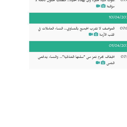
07:
تلوث مياه بحيرة وان يهدد الحياة... مطالب بحلول دائمة لا
مؤقتة
10/04/20
07:
العواصف لا تضرب الجميع بالتساوي... النساء العاملات في
قلب الأزمة
01/04/20
07:
الجفاف يحرم تعز من "سلتها الغذائية"… والنساء يدفعن
الثمن