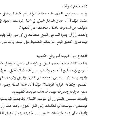
ممارسات لم تتوقف
وقيّمت
ميليس تانتان
، المتحدثة المشاركة باسم لجنة البيئة في
عليه، مؤكدةً أن جذور الدمار البيئي في شمال كردستان تعود 
تتوقف، بل استمرت بأشكال مختلفة عبر العقود".
ولفتت إلى أن وتيرة التدهور البيئي تتصاعد في كل من تركيا وكرد
تهدف إلى تحقيق الريع، ما يفاقم الضغوط على البيئة ويزيد من حجم
الدفاع عن البيئة أمر بالغ الأهمية
وقالت "ازداد حجم الدمار البيئي في كردستان بشكل متواصل خلا
التوسع في مشاريع التعدين والتنقيب عن النفط، إضافة إلى دخول شر
والهواء والمياه، كما تتعرض العديد من القرى والمراعي والوديان
التعدين والطاقة الحرارية الأرضية"، مؤكدةً أن حماية البيئة وص
بيئية متزايدة وتغيرات تهدد استدامة مواردها الطبيعية.
وأشارت ميليس تانتان إلى أن مرحلة "السلام والمجتمع الديمقرا
كردستان"، موضحة أن قطاعات رأس المال الدولي، باتت تنظر إلى مو
وأضافت أن هذه الجماعات "تُعمى عن الحقيقة بفعل المصالح المال