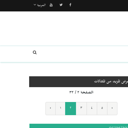
العربية
رض المزيد من المقالات
الصفحة ٢ / ٣٢
‹
١
٢
٣
٤
٥
›