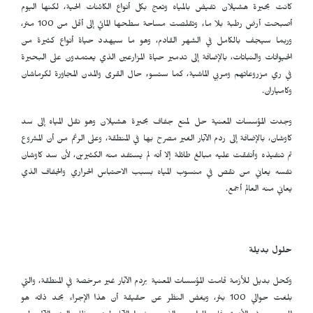
كانت بحيرة هشيلان تفيض بالمياه وتعج بكل أنواع الكائنات الحية، لكنها اليوم
أصبحت أرض رطبة بلا ماء وتقلصت مساحة سطحها المائي إلى أقل من 100 متر،
وربما سيجف بالكامل في الشهر القادم، وهو ما سيهدد حياة أنواع كثيرة من
الحيوانات والنباتات، بالإضافة إلى تدمير حياة المزارعين الذي يعتمدون على البحيرة
في ري مزروعاتهم ومربي الماشية، كما ستسوء حال القرى والمدن المجاورة لكرماشان
وكامياران.
وجدت المؤسسات المعنية حل لمنع جفاف بحيرة هشيلان وهو نقل المياه إلى سد
كاوشان، بالإضافة إلى ردم الآبار الغير مصرح بها في المنطقة، وعلى الرغم من أن المشروع
تم تنفيذه وأنفقت عليه مبالغ طائلة إلا أنه لم يستفد منه الكثيرين، لأن سد كاوشان
نفسه يعاني من نقص في منسوب المياه بسبب الاحتباس الحراري والجفاف الذي
يعاني منه العالم أجمع.
حلول بديلة
وكحل بديل للأزمة قامت المؤسسات المعنية بردم الآبار غير مرخصة في المنطقة، والتي
بلغت حوالي 100 بئر، وبغض النظر عن حقيقة أن هذا الإجراء بحد ذاته هو