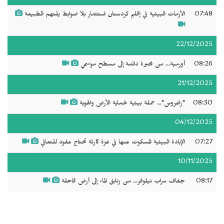
07:48
الأزمات البيئية في إقليم كردستان استثمار بلا ضوابط يلتهم الطبيعة
22/12/2025
08:26
أورمية... من بحيرة دائمة إلى مسطح موسمي
21/12/2025
08:30
"زاغروس"... حملة بيئية لحماية الأرض والهوية
04/12/2025
07:27
الإبادة البيئية المسكوت عنها في غزة كارثة تحتاج عقود للتعافي
10/11/2025
08:17
جفاف سراب نيلوفر... من زنابق الماء إلى أرض قاحلة