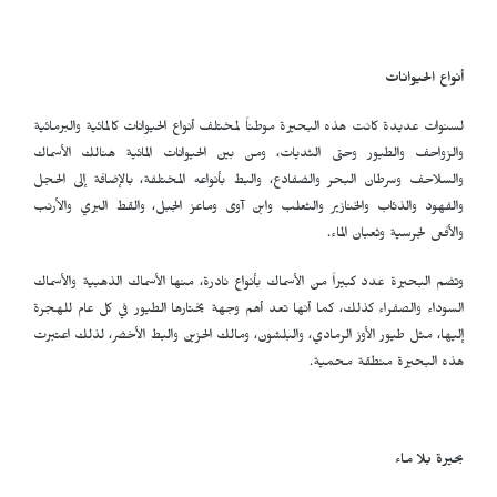
أنواع الحيوانات
لسنوات عديدة كانت هذه البحيرة موطناً لمختلف أنواع الحيوانات كالمائية والبرمائية
والزواحف والطيور وحتى الثديات، ومن بين الحيوانات المائية هنالك الأسماك
والسلاحف وسرطان البحر والضفادع، والبط بأنواعه المختلفة، بالإضافة إلى الحجل
والفهود والذئاب والخنازير والثعلب وابن آوى وماعز الجبل، والقط البري والأرنب
والأفعى لجرسية وثعبان الماء.
وتضم البحيرة عدد كبيراً من الأسماك بأنواع نادرة، منها الأسماك الذهبية والأسماك
السوداء والصفراء كذلك، كما أنها تعد أهم وجهة يختارها الطيور في كل عام للهجرة
إليها، مثل طيور الأوز الرمادي، والبلشون، ومالك الحزين والبط الأخضر، لذلك اعتبرت
هذه البحيرة منطقة محمية.
بحيرة بلا ماء