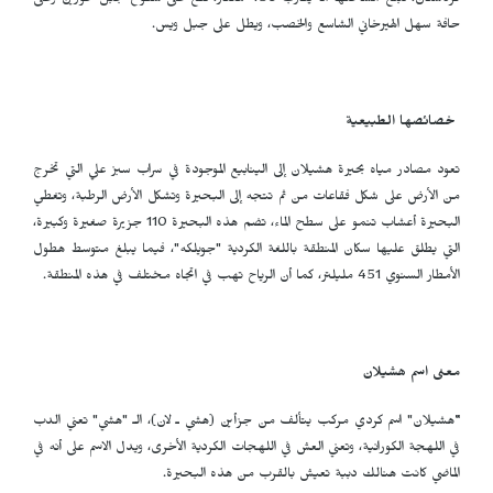
كردستان، تبلغ مساحتها ما يقارب 450 هكتار، تقع على سفوح جبل خورين وعلى
حافة سهل الهيرخاني الشاسع والخصب، ويطل على جبل ويس.
خصائصها الطبيعية
تعود مصادر مياه بحيرة هشيلان إلى الينابيع الموجودة في سراب سبز علي التي تخرج
من الأرض على شكل فقاعات من ثم تتجه إلى البحيرة وتشكل الأرض الرطبة، وتغطي
البحيرة أعشاب تنمو على سطح الماء، تضم هذه البحيرة 110 جزيرة صغيرة وكبيرة،
التي يطلق عليها سكان المنطقة باللغة الكردية "جویلكه"، فيما يبلغ متوسط هطول
الأمطار السنوي 451 مليلتر، كما أن الرياح تهب في اتجاه مختلف في هذه المنطقة.
معنى اسم هشيلان
"
هشيلان" اسم كردي مركب يتألف من جزأين (هشي ـ لان)، الـ "هشي" تعني الدب
في اللهجة الكورانية، وتعني العش في اللهجات الكردية الأخرى، ويدل الاسم على أنه في
الماضي كانت هنالك دببة تعيش بالقرب من هذه البحيرة.