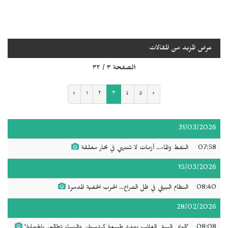
عرض المزيد من المقالات
الصفحة ٣ / ٣٢
‹
١
٢
٣
٤
٥
›
31/03/2026
07:58
النفط والماء... أزمات لا تنتهي في بحار مغلقة
15/03/2026
08:40
النظام البيئي في ظل الصراع... الحرب الخفية المدمرة
28/02/2026
08:08
'الوعي البيئي الغائب يهدد طبيعة كردستان والنساء تطالبن بالحماية'