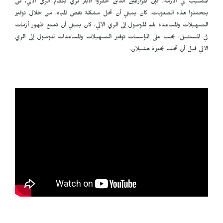
المتسبب في الأزمة، فإن المزارعين الذين حفروا الآبار لري بنظام الري الآلي، لن
يتحملوا هذه الصعوبات، كان ينبغي أن تحل مشكلة نقص المياه، من خلال توفير
التسهيلات والمساعدة لهم للوصول إلى الري الآلي، كان ينبغي أن تمنع ظهور أزمات
في المستقبل، يجب على المؤسسات توفير التسهيلات والمساعدات للوصول إلى الري
الآلي قبل أن تجف بحيرة هشيلان.