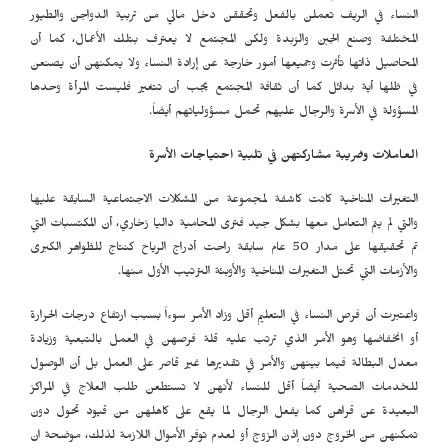
النساء في الريف تعملن بالفعل وتحققن دخل مالي من تربية الدواجن والطيور
المختلفة وصنع الجبن والزبدة ولكن المجتمع لا يعترف بتلك الأعمال، كما أن
المحاصيل ذاتها تأثرت وجميعها أمور خارجة عن إرادة النساء ولا يمكنهن أن يصنعن
في ظلها أية بدائل كما أن ثقافة المجتمع يجب أن تتغير فليست المرأة وحدها
المسؤولة في الأسرة والرجال عليهم تحمل مسؤولياتهم أيضاً.
العاملات وضريبة مشاركتهن في تلبية احتياجات الأسرة
التغيرات المناخية كانت كاشفة لمجموعة من المشكلات الاجتماعية السابقة عليها
والتي لم يتم التعامل معها بشكل جيد فترى المحامية داليا زخاري، أن المكتسبات التي
تم تحقيقها على مدار 50 عام سابقة راحت أدراج الرياح كنتاج للظواهر الكبرى
والأزمات التي تحتل التغيرات المناخية والأوبئة الترتيب الأول منها.
واعتبرت أن فرص النساء في التعليم أقل وزاد الأمر سوءاً بسبب ارتفاع درجات الحرارة
أو انخفاضها وهو الأمر الذي ترتب عليه قلة فرصهن في العمل بالتبعية وزيادة
معدل البطالة فيما بينهن والأمر في تقديرها غير قاصر على العمل بل أن الوصول
للخدمات الصحية أيضاً أقل للنساء لأنهن لا تستطعن طلب العلاج في المراكز
البعيدة عن قراهن كما يفعل الرجال لما يقع على كاهلهن من قيود تحول دون
تمكنهن من الخروج دون إذن الزوج أو لعدم توفر الأموال اللازمة لذلك، موضحة ان