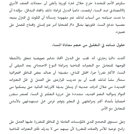
سكرتير الأمم المتحدة خرج خلال فترة كورونا وأعلن أن معدلات العنف الأسري
والاقتصادي ضد النساء ارتفعت، داعياً الدول لمراعاة ذلك وايجاد البدائل، مؤكدة أن
ما تمت صياغته من أسباب لذلك غير مفهومة ومسألة أن المكوث في المنزل يتبعه
عصبية تدفع النساء فاتورتها بشكل دائم كضحايا أمر غير إنساني ويحتاج للعمل على
تغييره.
حلول تساعد في التقليل من حجم معاناة النساء
أكدت داليا زخاري، أنه يجب على الدول اتخاذ تدابير تعويضية تتعلق بالأنشطة
الموجهة للتعامل مع التغيرات المناخية ومراعاة النوع الاجتماعي بعد التيقن أن
النساء الأكثر تضرراً جراء الخلل المناخي، مضيفة أن هناك بعض المناطق الجغرافية
ستتأثر سلباً لذلك يجب أن يتم تدريب المزارعين على العمل في ظل التغيرات
الجديدة من خلال أدوات حديثة أو وسائل بديلة كالزراعة الذكية حتى يتمكنوا من
التوائم ومواكبة التغير الجديد، مشددة على ضرورة التفكير في النساء كعنصر متضرر
احصائياً بأعداد أكبر ومراعاتهن في التعليم وتوفير فرص عمل تستهدفهن بالأساس
للتعامل مع الأمر.
وعلى مستوى المجتمع المدني فالمؤسسات العاملة في المناطق المتضررة عليها العمل على
برامج توعية للأسر والفئات المتضررة لأن بينهم من لا يدرك تأثير التغيرات المناخية