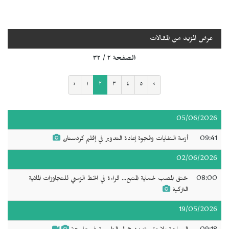
عرض المزيد من المقالات
الصفحة ٢ / ٣٢
‹
١
٢
٣
٤
٥
›
05/06/2026
09:41
أزمة النفايات وفجوة إعادة التدوير في إقليم كردستان
02/06/2026
08:00
خنق المصب لحماية المنبع... قراءة في الخط الزمني للتجاوزات المائية
التركية
19/05/2026