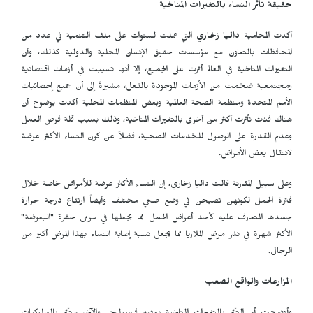
حقيقة تأثر النساء بالتغيرات المناخية
أكدت المحامية
داليا زخاري
التي عملت لسنوات على ملف التنمية في عدد من
المحافظات بالتعاون مع مؤسسات حقوق الإنسان المحلية والدولية كذلك، وأن
التغيرات المناخية في العالم أثرت على الجميع، إلا أنها تسببت في أزمات اقتصادية
ومجتمعية ضخمت من الأزمات الموجودة بالفعل، مشيرةً إلى أن جميع إحصائيات
الأمم المتحدة ومنظمة الصحة العالمية وبعض المنظمات المحلية أكدت بوضوح أن
هناك فئات تأثرت أكثر من أخرى بالتغيرات المناخية، وذلك بسبب قلة فرص العمل
وعدم القدرة على الوصول للخدمات الصحية، فضلاً عن كون النساء الأكثر عرضة
لانتقال بعض الأمراض.
وعلى سبيل المقارنة قالت داليا زخاري، إن النساء الأكثر عرضة للأمراض خاصة خلال
فترة الحمل لكونهن تصبحن في وضع صحي مختلف وأيضاً ارتفاع درجة حرارة
جسدها المتعارف عليه كأحد أعراض الحمل مما يجعلها في مرمى حشرة "البعوضة"
الأكثر شهرة في نشر مرض الملاريا مما يجعل نسبة إصابة النساء بهذا المرض أكبر من
الرجال.
المزارعات والواقع الصعب