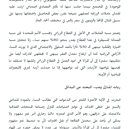
وأوضحت أن التأثر بالتغيرات المناخية بعضه فسيولوجي والآخر متأثر بالسلوكيات
الموجودة في المجتمع بينما جانب منها له تأثير اقتصادي اجتماعي ترتب عليه
فقدان عاملات الزراعة لعملهن نتيجة تضرر بعض المحاصيل واختفائها ومنها على
سبيل المثال المانجا والزيتون في مصر والبن في مختلف أنحاء العالم.
وتعتبر نسبة العاملات هي الأعلى في القطاع الزراعي وبحسب الأمم المتحدة فإن نسبة
العمالة المسيطرة في هذا القطاع يقدر بنحو 80% منهم نساء، ولا تتجاوز نسبة
الحيازة والملكية بينهن الـ 10% تأثراً بالعد السلوكي والاجتماعي الذي لا يورث النساء
الأراضي الزراعية كما أن ارتفاع معدل الفقر بينهن لا يجعلهن قادرات أيضاً على
ملكيتها، مشيرةً إلى أن المرأة هي عمود العمل في القطاع الزراعي ولكنها لا تمتلك ما
يحميها لمواجهة الأزمات التي قد تواجهها إذا ما حدثت أزمة كبرى كالتغيرات
المناخية أو الأوبئة.
ربات المنازل وعبء البحث عن البدائل
انتشرت في الآونة الأخيرة الكثير من الدعوات التي تطالب النساء بالعودة للماضي
والسير على خطى الجدات في توفير احتياجات المنزل وصناعة المنتجات الغذائية
بالاعتماد على ذواتهن، وهو الأمر الذي اعتبرته داليا زخاري أمر غير مفهوم ولا
يمكن أن يأخذ على محمل الفكاهة أو نقل الخبرات لأن به تنميط غير مفهوم
للنساء، مشيرة إلى أن المرأة بالأساس مسؤولة عن عدد لا يمكن حصره من المهام