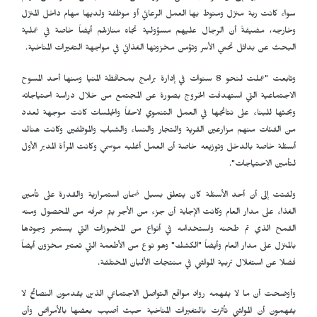
سواء كانت ربة منزل ومنوط بها العمل الرعائي أو موظفة ولديها مهام داخل المنزل
وخارجه، مضيفةً أن الرجال عليهم مسؤولية تجاه منازلهم أيضاً خاصة في عملية
البحث عن بدائل تحمي الأسر وتؤمن مخزونها الغذائي في مواجهة التغيرات المناخية.
وتابعت "عملت لنحو 8 سنوات في إدارة برامج بمحافظة المنيا ومنها أحد المسوح
الاجتماعية التي استهدفت الخروج بصورة عن المجتمع من خلال دراسة احتياجاته
وبحثها للبناء على نتائجها في العمل التنموي لاحقاً والجلسات كانت موجهة لعدد
من الفئات منهم مزارعين القرية والتجار والنساء والشباب والموظفين وكانت هناك
أسئلة خاصة بالدخل وتوزيعه خاصة أن العمل أغلبه موسمي وكانت المرأة المدبر الأول
لتأمين الاحتياجات".
ولفتت إلى أن أحد الأسئلة كان يتعلق بسبل ضمان استمرارية والقدرة على تأمين
الغذاء على مدار العام وكانت الإجابة أن جزء من الأجر يتم صرفه من المحصول ومنه
القمح الذي تم طحنه واستخدامه في أنواع من المخبوزات التي يستمر وجودها
بالمنزل على مدار العام وأيضاً "الكشك" وهو نوع من الأطعمة التي تعتبر مخزون أيضاً
فضلا عن استغلال تربية المواشي في منتجات الألبان المختلفة.
وأوضحت أن ما لا يفهمه رواد مواقع التواصل الاجتماعي الذين يقدمون النصائح لا
يفهمون أن المواشي تأثرت بالتغيرات المناخية حيث أصيب بعضها بالأمراض وأن