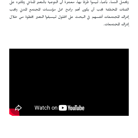
ويحمل النساء بأعباء ليسوا طرفا بها، معتبرة أن التوعية بالتغير المناخي وتأثيره على
الفئات المختلفة يجب أن يكون أهم برامج عمل مؤسسات المجتمع المدني ويجب
إشراك المجتمعات أنفسهم في البحث على الحلول ليسبقوا التغير بخطوة من خلال
إشراك المجتمعات.