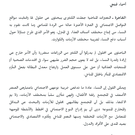
أسماء فتحي
القاهرة ـ
التغيرات المناخية جعلت الكثيرين يبحثون عن حلول لها وانتابت مواقع
التواصل الاجتماعي في الفترة الأخيرة حالة من الردة للماضي وما كانت تقوم به
النساء من إنتاج مختلف أصناف الغذاء في المنزل، وهو الأمر الذي طرح تساؤلاً حول
أسباب دفع النساء لضريبة مختلف الأزمات والكوارث.
الباحثون عن الحلول لم يدركوا أن الكثير من الزراعات متضررة وأن الأمر خارج عن
إرادة وقدرة النساء، بل قد لا يعون حجم الضرر عليهن سواء في الخدمات الصحية أو
المنتجات الغذائية أو حتى على مستوى العمل وارتفاع معدل البطالة بفعل التأزم
الاقتصادي المتأثر بالخلل المناخي.
ويمكن القول إن النساء عادة ما تدفعن ضريبة نوعهن الاجتماعي باعتبارهن العنصر
الأضعف في المجتمع رفقة الأطفال، وإنهن تتأثرن سلباً بمختلف الأزمات، ولا يتم
الاكتفاء بذلك بل أن المجتمع يطالبهن بحلول للأزمات والبحث عن البدائل
والمخارج المتنوعة دون أن يتم إدراج النوع الاجتماعي في الخطط والأنشطة الموجهة
للتعامل مع الأزمات المختلفة ومنها التغير المناخي وتأثيره الاقتصادي والاجتماعي
بعيد المدى على الأفراد والدول.