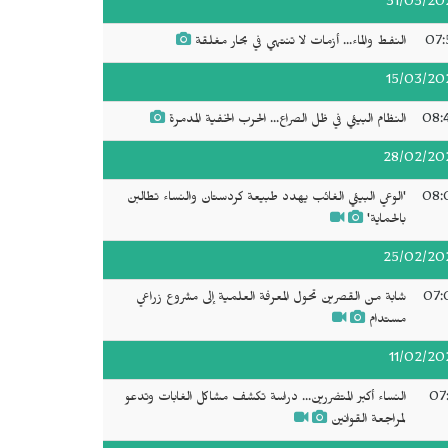
31/03/20
07:
النفط والماء... أزمات لا تنتهي في بحار مغلقة
15/03/20
08:
النظام البيئي في ظل الصراع... الحرب الخفية المدمرة
28/02/20
08:
'الوعي البيئي الغائب يهدد طبيعة كردستان والنساء تطالبن
بالحماية'
25/02/20
07:
شابة من القصرين تحول المعرفة العلمية إلى مشروع زراعي
مستدام
11/02/20
07:
النساء أكبر المتضررين... دراسة تكشف مشاكل الغابات وتدعو
لمراجعة القوانين