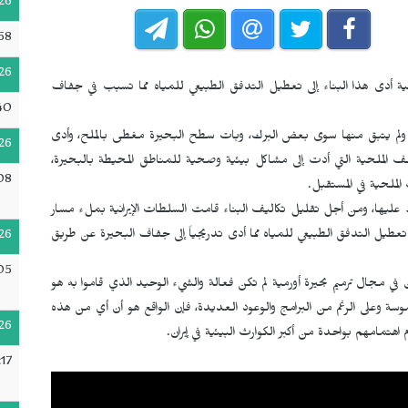
26
58
26
رمية أدى هذا البناء إلى تعطيل التدفق الطبيعي للمياه مما تسبب في جفاف
40
يرة أورمية، ولم يتبق منها سوى بعض البرك، وبات سطح البحيرة مغطى بالملح، وأدى
26
لملحية التي أدت إلى مشاكل بيئية وصحية للمناطق المحيطة بالبحيرة،
08
لملحية في المستقبل.
 عليها، ومن أجل تقليل تكاليف البناء قامت السلطات الإيرانية بملء مسار
ى تعطيل التدفق الطبيعي للمياه مما أدى تدريجياً إلى جفاف البحيرة عن طريق
26
05
ين في مجال ترميم بحيرة أورمية لم تكن فعالة والشيء الوحيد الذي قاموا به هو
موسة وعلى الرغم من البرامج والوعود العديدة، فإن الواقع هو أن أي من هذه
26
تمامهم بواحدة من أكبر الكوارث البيئية في إيران.
17