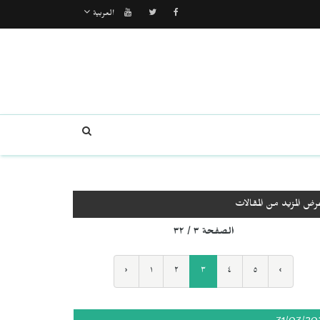
العربية
رض المزيد من المقالات
الصفحة ٣ / ٣٢
‹
١
٢
٣
٤
٥
›