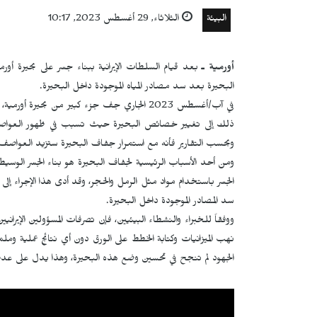
البيئة
الثلاثاء, 29 أغسطس 2023, 10:17
أورمية ـ
بعد قيام السلطات الإيرانية ببناء جسر على بحيرة أو
البحيرة بعد سد مصادر المياه الموجودة داخل البحيرة.
في آب/أغسطس 2023 الجاري جف جزء كبير من بح
ذلك إلى تغيير خصائص البحيرة حيث تسبب في ظهور العواصف ا
وبحسب التقارير فأنه مع استمرار جفاف البحيرة ستزيد العواصف ا
ومن أحد الأسباب الرئيسية لجفاف البحيرة هو بناء الجسر الوسيط
الجسر باستخدام مواد مثل الرمل والحجر، وقد أدى هذا الإجراء إل
سد المصادر الموجودة داخل البحيرة.
ووفقاً للخبراء والنشطاء البيئيين، فإن تصرفات المسؤولين الإيراني
نهب الميزانيات وكتابة الخطط على الورق دون أي نتائج عملية ومل
الجهود لم تنجح في تحسين وضع هذه البحيرة، وهذا يدل على عدم اه