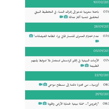
10/02/20
07:
باحثة مغربية تدعو إلى إشراك النساء في التخطيط البيئي
لتحقيق تنمية أكثر عدالة
26/01/20
07:
عدم احترام العمران للمسار المائي وراء فظاعة الفيضانات'
05/01/20
07:
الأزمات البيئية في إقليم كردستان استثمار بلا ضوابط يلتهم
الطبيعة
22/12/20
08:
أورمية... من بحيرة دائمة إلى مسطح موسمي
21/12/20
08:
"زاغروس"... حملة بيئية لحماية الأرض والهوية