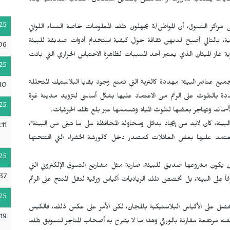
نفايات يصعب تدويرها أو التخلص بالمقابل استعمال الحقائب القماشية يعد
25
 مراكز التسوق، أن المواطن/ة يجهلون تلك المعلومات خاصة النساء اللواتي
ية، بالتالي أصبح لديهن ثقافة حول كيفية استخدام أدوات صديقة للبيئة
:06
از الميثان الذي يعتبر أحد المسببات لظاهرة الاحتباس الحراري التي باتت
25
يع عناصر البيئة مهددة كالتربة التي تمنع وجود بقايا البلاستيك المتحللة
10
هددة بالتلوث على الرغم من الاعتماد عليها بشكل أساسي لتزويد مدينة غزة
25
 الأسماك وتهاجر بعضها لتلوث المياه وتسممها عبر بلع تلك الجزئيات.
البيئة، كان لابد من إيجاد بدائل ومحاولة المحافظة على ما تبقى من البيئة"،
:11
تمد عليها بعض العائلات كمصدر دخل كالورشة الخضراء التي افتتحتها
25
ن يكون مشروعها صديق للبيئة، ضاربة مثل مشاريع التسوق الإلكتروني التي
:37
ً على البيئة، بل تخصص تلك الرياديات أكياس ورقية لنقل المنتج على الرغم
25
حصل على الأكياس البلاستيكية بالمجان، لكن الأمر على عكس ذلك، فالكيس
19
فته مرتفعة مقارنة بالورقي وهذا ما لا يصرح به أصحاب المتاجر لتسويق تلك