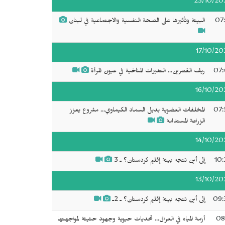
23/10/20
07:
البيئة وتأثيرها على الصحة النفسية والاجتماعية في لبنان
17/10/20
07:
ريف القصرين... التغيرات المناخية في عيون المرأة
16/10/20
07:
المخلفات العضوية بديل السماد الكيماوي... مشروع يعزز
الزراعة المستدامة
14/10/20
10:
إلى أين تتجه بيئة إقليم كردستان؟ ـ 3
13/10/20
09:
إلى أين تتجه بيئة إقليم كردستان؟ ـ 2ـ
08
أزمة المياه في العراق... تحديات حيوية وجهود حثيثة لمواجهتها