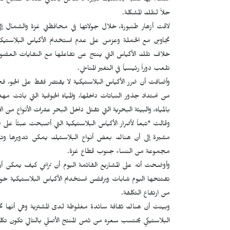
النساء بها نسبة بلاستيك كبيرة لا تتحل بالتالي عندما تصبح 
حلاً لتلك المشكلة.
لاقت أزهار طنبورة، خلال جولاتها في محافظتي غزة والشمال إلى
تجاوبن مع الحملة وعزمن على عدم استخدام الأكياس البلاستيك
خلاف تلك الأكياس التي ينتج عن تفاعلها مع النفايات العضوية غ
تلعب دوراً رئيسياً في التغير المناخي.
وأضافت أن ضرر الأكياس البلاستيكية لا يقتصر فقط على الجو، فجم
من امتداد جذور النباتات داخلها، والمياه الجوفية التي باتت م
بالمياه، والبيئة البحرية التي تقتل داخل البحر عشرات الأنواع من
وقالت "تبعاً لأضرار الأكياس البلاستيكية التي أصبحت عبئاً على 
مشيرة إلى أن هناك بعض أنواع البلاستيك يمكن تدويرها وتع
مجموعة من النساء جنوب قطاع غزة.
وأوضحت أنه على المشاريع القائمة اليوم أن تراعي كيف يمكن أ
تفتتحها اليوم شابات ويرفضن استخدام الأكياس البلاستيكية خوفا
من ارتفاع التكلفة.
وبينت أن هناك ثقافة سائدة مغلوطة لدى المشترية وهي أنها ت
البلاستيكي يحتسب سعره من ثمن المنتج الأصلي بالتالي تكون تكل