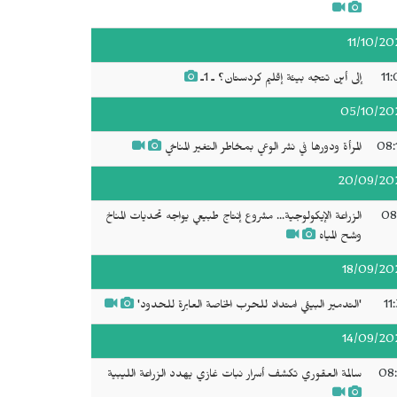
11/10/20
11
إلى أين تتجه بيئة إقليم كردستان؟ ـ 1ـ
05/10/20
08:
المرأة ودورها في نشر الوعي بمخاطر التغير المناخي
20/09/20
08
الزراعة الإيكولوجية... مشروع إنتاج طبيعي يواجه تحديات المناخ
وشح المياه
18/09/20
11
'التدمير البيئي امتداد للحرب الخاصة العابرة للحدود'
14/09/20
08:
سالمة العقوري تكشف أسرار نبات غازي يهدد الزراعة الليبية