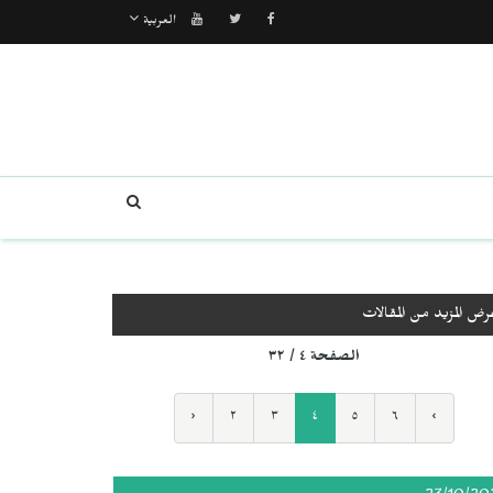
العربية
رض المزيد من المقالات
الصفحة ٤ / ٣٢
‹
٢
٣
٤
٥
٦
›