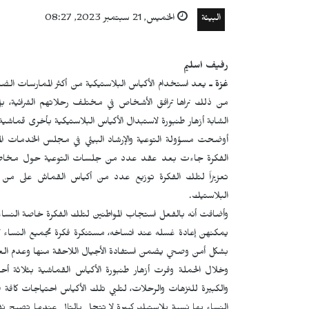
البيئة
الخميس, 21 سبتمبر 2023, 08:27
رفيف اسليم
غزة ـ
يعد استخدام الأكياس البلاستيكية من أكثر الممارسات الضار
من ذلك نراها ترافق الأشخاص في مختلف رحلاتهم الشرائية، ب
الشابة أزهار طنبورة لاستبدال الأكياس البلاستيكية بأخرى قماشية
أوضحت مسؤولة التوعية والإرشاد البيئي في مجلس الخدمات الم
الفكرة جاءت بعد عقد عدد من جلسات التوعية حول مخاطر الأكي
تعزيزاً لتلك الفكرة توزيع عدد من أكياس القماش على من يرت
البلاستيك.
وأضافت أنه بالفعل استجاب المواطنين لتلك الفكرة خاصة النساء
يمكنهن إعادة غسله عند اتساخه، مستنكرة فكرة تجميع النساء لأك
بشكل أمن وصحي يضمن استفادة الأجيال اللاحقة منها وعدم العب
وخلال الحملة وفرت أزهار طنبورة الأكياس القماشية بثلاثة أح
والكبيرة للنزهات والرحلات، لتلبي تلك الأكياس احتياجات كافة 