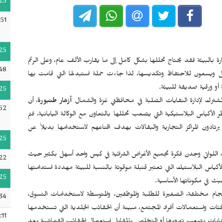
25
51
25
ة بالبيئة فقد يحتاج تحللها بشكل كامل إلى ما يقارب الألف عام، وعلى الرغم
48
ل ويسعون للاحتفاظ وتكديسها، لذا جاءت حملة استبدلها التي قامت بها
 أو ورقية صديقة للبيئة.
25
شترك لإدارة النفايات الصلبة في محافظتي غزة والشمال
أزهار طنبورة
، أن
52
اس البلاستيكية التي يصعب تحللها بالتعاون مع الوكالة اليابانية، فتم
ادون المراكز التجارية والبقالات بهدف اقناعهم لاستخدامها بديلاً عن
25
 اللواتي وجدن فكرة تجميع الأغراض الشرائية في كيس واحد أسهل بكثير حيث
22
ياس البلاستيك التي تعتبر قنبلة موقوتة بالنسبة للبيئة مهددة استدامتها
25
ث في مكوناتها الأساسية.
جام مختلفة، الصغيرة للطلبة والموظفين، والمتوسطة لاستخدامات التسوق،
34
فئات واستعمالات أفراد المجتمع، مبينة أن الحقائب الجلدية التي تستخدمها
:11