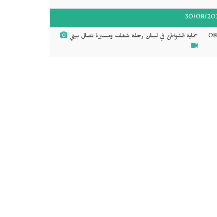
30/08/20
08
حماية الشواطئ في لبنان رحلة شغف ومسيرة نضال بيئي