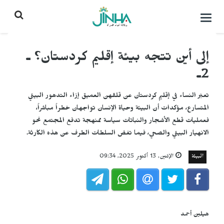
التحكم
بالقائمة
إلى أين تتجه بيئة إقليم كردستان؟ ـ
2ـ
تعبّر النساء في إقليم كردستان عن قلقهن العميق إزاء التدهور البيئي
المتسارع، مؤكدات أن البيئة وحياة الإنسان تواجهان خطراً مباشراً،
فعمليات قطع الأشجار والنباتات سياسة ممنهجة تدفع المجتمع نحو
الانهيار البيئي والصحي، فيما تغض السلطات الطرف عن هذه الكارثة.
البيئة
الإثنين, 13 أكتوبر 2025, 09:34
هيلين أحمد