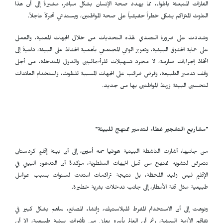
الغازات المنبعثة بالهواء، مما يهدد صحة الإنسان بشكل مباشر، مشيرةً إلى أن هذا
التلوث المتراكم يشكل خطراً حقيقياً على صحة المواطنين، ويستدعي تحركاً عاجلاً.
وشددت على ضرورة التصدي لهذه التحديات من خلال الجهات المعنية، والعمل
على حماية الحقوق البيئية، وتعزيز الوعي المجتمعي بأهمية الحفاظ على البيئة، داعيةً إلى
اتخاذ إجراءات صارمة، لا مجرد تسهيلات للرأسماليين والدول المتدخلة، من أجل
وقف تدمير الطبيعة، وفرض ضرائب على الجهات المسببة للتلوث، واستخدام العائدات
لتحسين البيئة وربط المواطنين بها من جديد.
"مشاريع التشجير غطاء لتدمير ممنهج للبيئة"
من جانبها، أشارت الناشطة البيئية
هونيا حمه أمين
، إلى أن بيئة إقليم كردستان
تتعرض لتشويه ممنهج من قبل الجهات السلطوية، مؤكدةً أن التدهور البيئي في
الإقليم ليس وليد اللحظة، بل نتيجة تراكمات امتدت لسنوات بسبب عوامل
طبيعية مثل قلة الأمطار، إلى جانب تدخلات بشرية خطيرة.
ونوهت إلى أن الاستخدام المفرط للبلاستيك، وإنشاء المصانع، ساهم بشكل كبير في
تفاقم الأزمة البيئية، رغم أن العالم بأسره يعاني من تأثيرات بيئية طبيعية، إلا أن