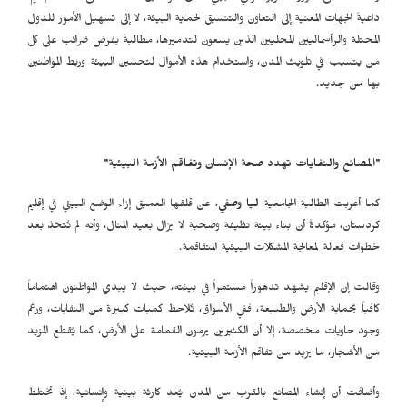
داعيةً الجهات المعنية إلى التعاون والتنسيق لحماية البيئة، لا إلى تسهيل الأمور للدول
المحتلة والرأسماليين المحليين الذين يسعون لتدميرها، مطالبةً بفرض ضرائب على كل
من يتسبب في تلويث المدن، واستخدام هذه الأموال لتحسين البيئة وربط المواطنين
بها من جديد.
"المصانع والنفايات تهدد صحة الإنسان وتفاقم الأزمة البيئية
"
كما أعربت الطالبة الجامعية
ليا وصفي
، عن قلقها العميق إزاء الوضع البيئي في إقليم
كردستان، مؤكدةً أن بناء بيئة نظيفة وصحية لا يزال بعيد المنال، وأنه لم تُتخذ بعد
خطوات فعالة لمعالجة المشكلات البيئية المتفاقمة.
وقالت إن الإقليم يشهد تدهوراً مستمراً في بيئته، حيث لا يبدي المواطنون اهتماماً
كافياً بحماية الأرض والطبيعة، ففي الأسواق، تُلاحظ كميات كبيرة من النفايات، ورغم
وجود حاويات مخصصة، إلا أن الكثيرين يرمون القمامة على الأرض، كما يُقطع المزيد
من الأشجار، ما يزيد من تفاقم الأزمة البيئية.
وأضافت أن إنشاء المصانع بالقرب من المدن يُعد كارثة بيئية وإنسانية، إذ تختلط