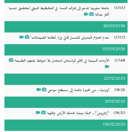
07:07
باحثة مغربية تدعو إلى إشراك النساء في التخطيط البيئي لتحقيق تنمية
أكثر عدالة
26/01/2026
07:03
عدم احترام العمران للمسار المائي وراء فظاعة الفيضانات'
05/01/2026
07:48
الأزمات البيئية في إقليم كردستان استثمار بلا ضوابط يلتهم الطبيعة
22/12/2025
08:26
أورمية... من بحيرة دائمة إلى مسطح موسمي
21/12/2025
08:30
"زاغروس"... حملة بيئية لحماية الأرض والهوية
04/12/2025