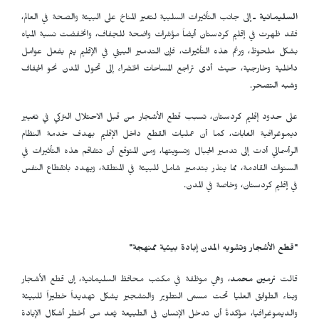
السليمانية ـ
إلى جانب التأثيرات السلبية لتغير المناخ على البيئة والصحة في العالم،
فقد ظهرت في إقليم كردستان أيضاً مؤشرات واضحة للجفاف، وانخفضت نسبة المياه
بشكل ملحوظ، ورغم هذه التأثيرات، فإن التدمير البيئي في الإقليم يتم بفعل عوامل
داخلية وخارجية، حيث أدى تراجع المساحات الخضراء إلى تحول المدن نحو الجفاف
وشبه التصحر.
على حدود إقليم كردستان، تسبب قطع الأشجار من قبل الاحتلال التركي في تغيير
ديموغرافية الغابات، كما أن عمليات القطع داخل الإقليم بهدف خدمة النظام
الرأسمالي أدت إلى تدمير الجبال وتسويتها، ومن المتوقع أن تتفاقم هذه التأثيرات في
السنوات القادمة، مما ينذر بتدمير شامل للبيئة في المنطقة، ويهدد بانقطاع النفس
في إقليم كردستان، وخاصة في المدن.
"قطع الأشجار وتشويه المدن إبادة بيئية ممنهجة"
قالت
نرمين محمد
، وهي موظفة في مكتب محافظ السليمانية، إن قطع الأشجار
وبناء الطوابق العليا تحت مسمى التطوير والتشجير يشكل تهديداً خطيراً للبيئة
والديموغرافيا، مؤكدةً أن تدخل الإنسان في الطبيعة يُعد من أخطر أشكال الإبادة