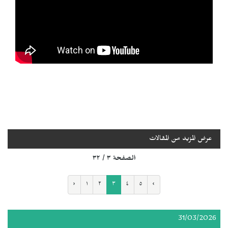
عرض المزيد من المقالات
الصفحة ٣ / ٣٢
‹
١
٢
٣
٤
٥
›
31/03/2026