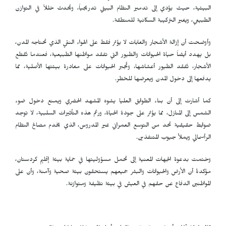
البيئية، حيث يؤدي إلى تدمير النظام البيئي تدريجياً، ويُحدث خللاً في التوازن
الطبيعي، ويغير التركيبة السكانية للمنطقة.
وأوضحت أن إزالة الأشجار والغابات لا يؤثر فقط على الهواء النقي الذي تحتاجه المدن،
بل يهدد أيضاً حياة الحيوانات والطيور التي تفقد مواطنها الطبيعية، فعندما تُقطع
الأشجار، تُفقد الطيور أعشاشها، وتُجبر الحيوانات على مغادرة بيئتها الأصلية، مما
يدفعها إلى دخول المدن ويعرضها للخطر.
كما أشارت إلى أن بناء الطوابق العليا يشوه المشهد الحضري ويمنع دخول ضوء
الشمس إلى المنازل، مما يؤثر على جودة الحياة، ورغم هذه التأثيرات السلبية، لا توجد
ضوابط حقيقية تحد من التوسع العمراني غير المدروس، الذي يخدم مصالح النظام
الرأسمالي ويملأ جيوب المتنفذين.
وختمت بدعوة الجهات المعنية إلى تحمل مسؤوليتها في حماية بيئة إقليم كردستان،
مؤكدةً أن الأرض والحيوانات والبشر جميعهم يستحقون بيئة صحية وآمنة، وأن على
المواطنين الدفاع عن حقهم في العيش في بيئة نظيفة ومتوازنة.