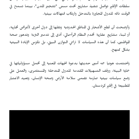
سلطات الإقليم تواصل تنفيذ مشاريع تحت مسمى "تشجير المدن"، بينما تسمح في
الوقت ذاته للدول المجاورة بالتدخل وارتكاب انتهاكات بيئية.
وأوضحت أن قطع الأشجار في المناطق الحدودية ونقلها إلى دول أخرى لأغراض تجارية،
أو لبناء مشاريع عقارية تخدم النظام الرأسمالي، أدى إلى تدمير التربة وتدهور صحة
المواطنين، كما أن هذه السياسات لا تراعي التوازن البيئي، بل تكرّس الإبادة البيئية
بشكل ممنهج.
واختتمت هونيا حمه أمين حديثها بدعوة الجهات المعنية إلى تحمل مسؤولياتها في
حماية البيئة، ووقف التسهيلات المقدمة للدول المتدخلة والمستثمرين، والعمل على
وضع سياسات بيئية صارمة تضمن سلامة الأرض وصحة الإنسان، وتعيد الاعتبار
للطبيعة في إقليم كردستان.