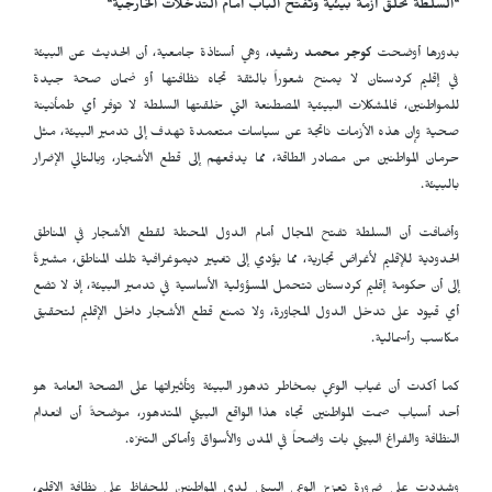
"السلطة تخلق أزمة بيئية وتفتح الباب أمام التدخلات الخارجية
"
بدورها أوضحت
كوجر محمد رشيد
، وهي أستاذة جامعية، أن الحديث عن البيئة
في إقليم كردستان لا يمنح شعوراً بالثقة تجاه نظافتها أو ضمان صحة جيدة
للمواطنين، فالمشكلات البيئية المصطنعة التي خلقتها السلطة لا توفر أي طمأنينة
صحية وإن هذه الأزمات ناتجة عن سياسات متعمدة تهدف إلى تدمير البيئة، مثل
حرمان المواطنين من مصادر الطاقة، مما يدفعهم إلى قطع الأشجار، وبالتالي الإضرار
بالبيئة.
وأضافت أن السلطة تفتح المجال أمام الدول المحتلة لقطع الأشجار في المناطق
الحدودية للإقليم لأغراض تجارية، مما يؤدي إلى تغيير ديموغرافية تلك المناطق، مشيرةً
إلى أن حكومة إقليم كردستان تتحمل المسؤولية الأساسية في تدمير البيئة، إذ لا تضع
أي قيود على تدخل الدول المجاورة، ولا تمنع قطع الأشجار داخل الإقليم لتحقيق
مكاسب رأسمالية.
كما أكدت أن غياب الوعي بمخاطر تدهور البيئة وتأثيراتها على الصحة العامة هو
أحد أسباب صمت المواطنين تجاه هذا الواقع البيئي المتدهور، موضحةً أن انعدام
النظافة والفراغ البيئي بات واضحاً في المدن والأسواق وأماكن التنزه.
وشددت على ضرورة تعزيز الوعي البيئي لدى المواطنين للحفاظ على نظافة الإقليم،