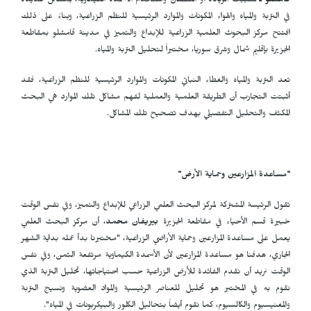
قامشلو ـ
تسببت الزيادة أو النقصان واستخدام الأسمدة الكيماوية، بمشاكل عديدة
في التربة والمياه والهواء المكونات والموارد الرئيسية للنظم الزراعية، وبناءً على ذلك
افتتح مركز البحوث العلمية الزراعية للإبداع والتميز في مدينة قامشلو بمقاطعة
الجزيرة بإقليم شمال وشرق سوريا، مختبراً لتحليل التربة والمياه.
تعد التربة والمياه والغطاء النباتي المكونات والموارد الرئيسية للنظم الزراعية، فقد
أثبتت التجارب أن الطريقة العلمية والعملية لفهم مشاكل تلك الموارد هي البحث
المكثف والتحليل التفصيلي بهدف تصحيح تلك المشاكل.
"مساعدة المزارعين وحماية الأرض"
تقول الرئيسة المشتركة لمركز البحث العلمي الزراعي للإبداع والتميز، وفي نفس الوقت
خبيرة قسم الأحياء في مقاطعة الجزيرة
بيريفان محمد
، أن مركز البحث العلمي
يعمل على مساعدة المزارعين وحماية الأراضي الزراعية، "مختبرنا بدأ عمله بداية الشهر
الجاري، هدفنا هو مساعدة المزارعين لأن الأسمدة الكيماوية مرتفعة الثمن، وفي نفس
الوقت نريد أن نقدم الفائدة للأرض الزراعية حسب احتياجاتها، تحليل التربة الذي
نقوم به في المختبر هو تحليل للعناصر الرئيسية والمواد العضوية ونسيج التربة
والمغنيسيوم والكالسيوم، كما نقوم أيضاً بتحاليل الكلور والبيكربونات في المياه".