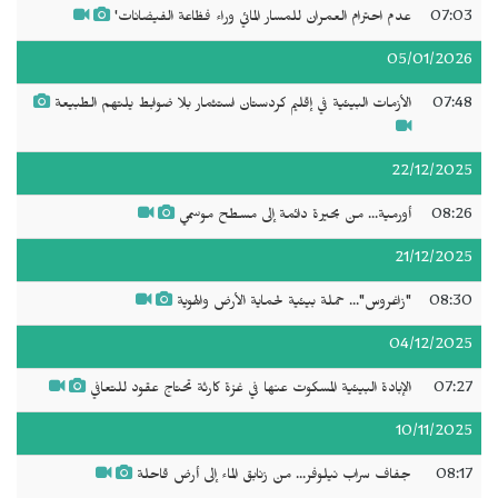
07:03
عدم احترام العمران للمسار المائي وراء فظاعة الفيضانات'
05/01/2026
07:48
الأزمات البيئية في إقليم كردستان استثمار بلا ضوابط يلتهم الطبيعة
22/12/2025
08:26
أورمية... من بحيرة دائمة إلى مسطح موسمي
21/12/2025
08:30
"زاغروس"... حملة بيئية لحماية الأرض والهوية
04/12/2025
07:27
الإبادة البيئية المسكوت عنها في غزة كارثة تحتاج عقود للتعافي
10/11/2025
08:17
جفاف سراب نيلوفر... من زنابق الماء إلى أرض قاحلة