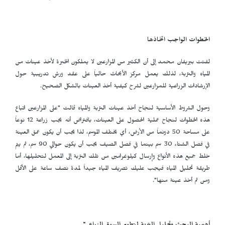
الخطوات الواجب اتخاذها
لفتت بيريفان محمد إلى أن الكثير من المزارعين لا يملكون الخبرة لأخذ عينات من
المياه والتربة، لذلك يعمل مركز الأبحاث حالياً على عقد ورش تدريبية حول
الإرشادات الزراعية للمزارعين لشرح كيفية أخذ العينات بالشكل الصحيح.
وحول الشروط الأساسية لنجاح أخذ عينات التربة والمياه قالت "على المزارعين اتباع
هذه الخطوات لنجاح عملية الحصول على العينات، بافتراض أنه يجب زراعة 12 نوعاً
على مساحة 50 دونماً من الأرض، أي يختلف الموسم، لذا يجب أن يكون عمق العينة
في فصل الشتاء 30 سم بينما في فصل الصيف يجب أن يكون حوالي 90 سم، ثم يتم
خلط جميع هذه الأنواع وإرسال كيلوغرامين من تلك التربة إلى المعمل لتحليلها، أما
طريقة تحليل المياه فيجب عليك تصريف المياه جيداً لمدة نصف ساعة على الأقل
ومن ثم أخذ عينة منها".