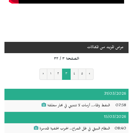
عرض المزيد من المقالات
الصفحة ٣ / ٣٢
‹
١
٢
٣
٤
٥
›
31/03/2026
07:58
النفط والماء... أزمات لا تنتهي في بحار مغلقة
15/03/2026
08:40
النظام البيئي في ظل الصراع... الحرب الخفية المدمرة