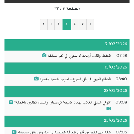
الصفحة ٣ / ٣٢
‹
١
٢
٣
٤
٥
›
31/03/2026
07:58
النفط والماء... أزمات لا تنتهي في بحار مغلقة
15/03/2026
08:40
النظام البيئي في ظل الصراع... الحرب الخفية المدمرة
28/02/2026
08:08
'الوعي البيئي الغائب يهدد طبيعة كردستان والنساء تطالبن بالحماية'
25/02/2026
07:05
شابة من القصرين تحول المعرفة العلمية إلى مشروع زراعي مستدام