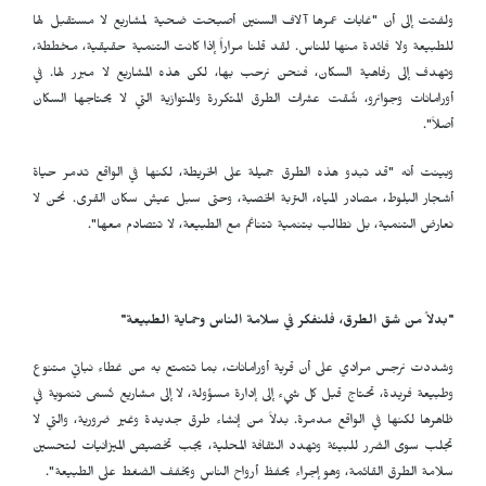
ولفتت إلى أن "غابات عمرها آلاف السنين أصبحت ضحية لمشاريع لا مستقبل لها
للطبيعة ولا فائدة منها للناس. لقد قلنا مراراً إذا كانت التنمية حقيقية، مخططة،
وتهدف إلى رفاهية السكان، فنحن نرحب بها، لكن هذه المشاريع لا مبرر لها. في
أورامانات وجوانرو، شُقت عشرات الطرق المتكررة والمتوازية التي لا يحتاجها السكان
أصلاً".
وبينت أنه "قد تبدو هذه الطرق جميلة على الخريطة، لكنها في الواقع تدمر حياة
أشجار البلوط، مصادر المياه، التربة الخصبة، وحتى سبل عيش سكان القرى. نحن لا
نعارض التنمية، بل نطالب بتنمية تتناغم مع الطبيعة، لا تتصادم معها".
"بدلاً من شق الطرق، فلنفكر في سلامة الناس وحماية الطبيعة"
وشددت نرجس مرادي على أن قرية أورامانات، بما تتمتع به من غطاء نباتي متنوع
وطبيعة فريدة، تحتاج قبل كل شيء إلى إدارة مسؤولة، لا إلى مشاريع تُسمى تنموية في
ظاهرها لكنها في الواقع مدمرة. بدلاً من إنشاء طرق جديدة وغير ضرورية، والتي لا
تجلب سوى الضرر للبيئة وتهدد الثقافة المحلية، يجب تخصيص الميزانيات لتحسين
سلامة الطرق القائمة، وهو إجراء يحفظ أرواح الناس ويخفف الضغط على الطبيعة".