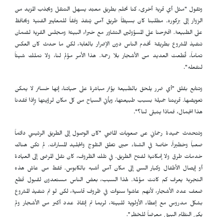
وتقول "مثل أي قرية أخرى، كنا نحلم بطريق معبّد يسهل التنقل ويجذب المزيد من
الزوار إلى بزكوره. مطلبنا كان بسيطاً طريق آمن يُنفذ وفقاً للمعايير الفنية ويحافظ
على الطبيعة. اقترحنا على المسؤولين التشاور مع خبراء البيئة ومجلس القرية لضمان
تنفيذ المشروع بطريقة تخدم الناس دون الإضرار بالغابة، لكن ما حدث كان العكس
تماماً، قُطعت العديد من الأشجار بلا رحمة. هذا الأمر مؤلم لنا، ولا نملك شيئاً
لنفعله".
وتتابع بقلق "أي ضرر يلحق بالطبيعة يؤثر مباشرة على حياتنا، إنها خسائر لا يمكن
تعويضها. قريتنا جميلة بسبب طبيعتها، ويأتي السياح من كل مكان لرؤيتها وإذا فقدنا
هذا الجمال، فماذا يتبقى لنا؟".
وتتحدث حميدة رحماني عن صعوبات الماضي "كان الوصول إلى الطريق الرئيسي دائماً
صعباً وخطيراً، خاصة في الشتاء حين تغلق الثلوج والجليد المسارات. لم تكن هناك
خدمات طرق ولا إمكانية لفتح الطريق. في تلك الظروف، كان نقل المرضى إلى العيادة
أو إيصال الأطفال وكبار السن إلى مكان آمن أشبه بالكابوس. فقط من عاش هذه
التجربة يعرف كم كانت مؤلمة. لهذا السبب، بعض الناس مستعدون لقبول قطع
ضعف عدد الأشجار، لأنهم عاشوا سنوات في ظروف قاسية، لكن لو تم تنفيذ المشروع
بشكل مدروس مع إعطاء الأولوية للبيئة، لربما تم إنقاذ عدد أكبر من الأشجار ولم
يكن النظام البيئي معرضاً للخطر".