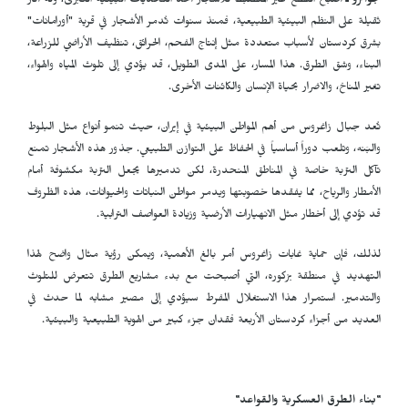
جوانرو ـ
أصبح القطع غير المنضبط للأشجار أحد التحديات البيئية الكبرى، وله آثار
ثقيلة على النظم البيئية الطبيعية، فمنذ سنوات تُدمر الأشجار في قرية "أورامانات"
بشرق كردستان لأسباب متعددة مثل إنتاج الفحم، الحرائق، تنظيف الأراضي للزراعة،
البناء، وشق الطرق. هذا المسار، على المدى الطويل، قد يؤدي إلى تلوث المياه والهواء،
تغير المناخ، والاضرار بحياة الإنسان والكائنات الأخرى.
تُعد جبال زاغروس من أهم المواطن البيئية في إيران، حيث تنمو أنواع مثل البلوط
والبَنه، وتلعب دوراً أساسياً في الحفاظ على التوازن الطبيعي. جذور هذه الأشجار تمنع
تآكل التربة خاصة في المناطق المنحدرة، لكن تدميرها يجعل التربة مكشوفة أمام
الأمطار والرياح، مما يفقدها خصوبتها ويدمر مواطن النباتات والحيوانات، هذه الظروف
قد تؤدي إلى أخطار مثل الانهيارات الأرضية وزيادة العواصف الترابية.
لذلك، فإن حماية غابات زاغروس أمر بالغ الأهمية، ويمكن رؤية مثال واضح لهذا
التهديد في منطقة بزكوره، التي أصبحت مع بدء مشاريع الطرق تتعرض للتلوث
والتدمير. استمرار هذا الاستغلال المفرط سيؤدي إلى مصير مشابه لما حدث في
العديد من أجزاء كردستان الأربعة فقدان جزء كبير من الهوية الطبيعية والبيئية.
"بناء الطرق العسكرية والقواعد"