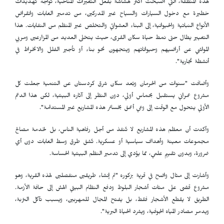
هذه المنطقة، التي أصبحت أكثر هشاشة بفعل التغيرات المناخية، تواجه تهديدات
خطيرة مع دخول السيارات والسياح غير المدركين، من تدمير الغابات وانقراض
الأنواع النباتية والحيوانية، إلى البناء العشوائي والتخلص غير المنظم من النفايات. هذا
التغيير يطال حتى نمط حياة سكان القرى، حيث يتخلى العديد من المزارعين ومربي
المواشي عن أراضيهم وحيواناتهم ويتجهون نحو بناء أو تأجير الفلل والانخراط في
أنشطة تجارية".
وأضافت "سنوات من الحرمان وبُعد سكان شرق كردستان عن التنمية جعلت كل
مشروع عمراني يستقبل بحماس أولي، دون النظر إلى آثاره البيئية، لكن هذا الدعم
الأولي يتحول مع الوقت إلى وعي أعمق بخسائر هذه المشاريع غير المستدامة".
وأكدت أن معظم هذه المشاريع لا تُنفذ من أجل رفاهية الناس، بل لخدمة مصالح
مجموعات معينة وأهداف سياسية أو عسكرية. تُشق طرق وسط الغابات دون أي
ضرورة، وبدون تقييم علمي، مما يؤدي إلى تدمير النظم البيئية الحساسة.
وأشارت إلى مثال واضح في قرية بزكوره "تم إنشاء طريقين منفصلين لهذه القرية، وهو
مشروع قضى على مئات أشجار البلوط ودفع النظام البيئي الهش إلى حافة الأزمة.
الطريق لا يقطع الأشجار فقط، بل يفتح المجال للمهربين، ويسبب تآكل التربة،
ويدمر مصادر المياه الجوفية، ويشرد الحياة البرية".