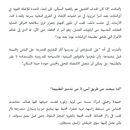
وأضافت "إذا كان الهدف الحقيقي هو رفاهية السكان، فإن إنشاء قاعدة للإغاثة الجوية في
أورامانات يُعد أمراً ضرورياً، كي تتم عمليات الإنقاذ في القرى النائية بسرعة وكفاءة أثناء
الأزمات. إلى جانب ذلك، يجب أن تكون تجهيز وتعزيز فرق مكافحة الحرائق لحماية
الغابات الثمينة من أولويات العمل، وهو أمر تم تجاهله حتى الآن، مما أدى إلى تفاقم
الأضرار التي تلحق بطبيعة أورامانات يوماً بعد يوم".
وأشارت إلى أنه "على المسؤولين أن يدرسوا آثار المشاريع المتسرعة على الناس والبيئة
قبل تنفيذها، وأن يلتزموا بالقوانين البيئية، فالسياحة المدروسة والمستدامة لا تضر
بالطبيعة، بل يمكن أن تنعش الاقتصاد المحلي وتحسن جودة حياة السكان".
"كنا نبحث عن طريق آمن، لا عن تدمير الطبيعة"
حميدة رحماني
، امرأة مسنة من قرية بزكوره قضت حياتها كلها هناك، تتحدث
بحماس عن مسقط رأسها، قرية خضراء تحيط بها ينابيع غزيرة ومنازل متدرجة تأثر
قلب كل زائر بجمالها. كانت تحيط بالقرية أشجار البلوط، وحتى قبل بضع سنوات، لم
يكن يصل إليها سوى طريقين ترابيين بسيطين.