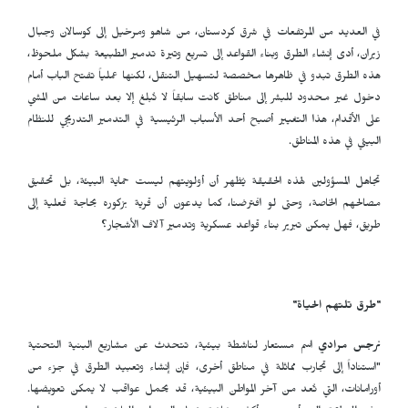
في العديد من المرتفعات في شرق كردستان، من شاهو ومرخيل إلى كوسالان وجبال
زيران، أدى إنشاء الطرق وبناء القواعد إلى تسريع وتيرة تدمير الطبيعة بشكل ملحوظ،
هذه الطرق تبدو في ظاهرها مخصصة لتسهيل التنقل، لكنها عملياً تفتح الباب أمام
دخول غير محدود للبشر إلى مناطق كانت سابقاً لا تُبلغ إلا بعد ساعات من المشي
على الأقدام، هذا التغيير أصبح أحد الأسباب الرئيسية في التدمير التدريجي للنظام
البيئي في هذه المناطق.
تجاهل المسؤولين لهذه الحقيقة يُظهر أن أولويتهم ليست حماية البيئة، بل تحقيق
مصالحهم الخاصة، وحتى لو افترضنا، كما يدعون أن قرية بزكوره بحاجة فعلية إلى
طريق، فهل يمكن تبرير بناء قواعد عسكرية وتدمير آلاف الأشجار؟
"طرق تلتهم الحياة"
نرجس مرادي
اسم مستعار لناشطة بيئية، تتحدث عن مشاريع البنية التحتية
"استناداً إلى تجارب مماثلة في مناطق أخرى، فإن إنشاء وتعبيد الطرق في جزء من
أورامانات، التي تُعد من آخر المواطن البيئية، قد يحمل عواقب لا يمكن تعويضها.