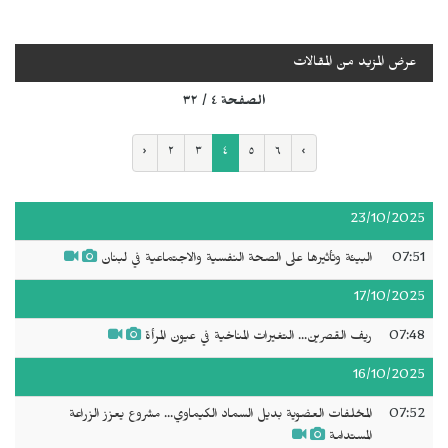
عرض المزيد من المقالات
الصفحة ٤ / ٣٢
‹
٢
٣
٤
٥
٦
›
23/10/2025
07:51
البيئة وتأثيرها على الصحة النفسية والاجتماعية في لبنان
17/10/2025
07:48
ريف القصرين... التغيرات المناخية في عيون المرأة
16/10/2025
07:52
المخلفات العضوية بديل السماد الكيماوي... مشروع يعزز الزراعة
المستدامة