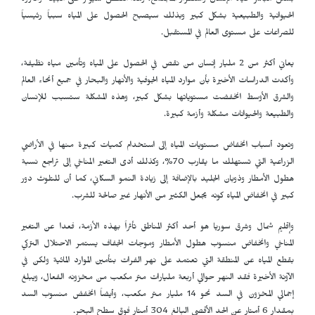
بشكل مباشر حياة الإنسان واستقرار المجتمع، وهذا النقص سيؤثر على البيئة والثروة
الحيوانية والطبيعية بشكل كبير وبذلك سيصبح الحصول على المياه سبباً رئيسياً
للصراعات على مستوى العالم في المستقبل.
يعاني أكثر من 2 مليار إنسان من نقص في الحصول على المياه وتأمين مياه نظيفة،
وأكدت الدراسات الأخيرة بأن موارد المياه الجوفية والأنهار والبحار في جميع أنحاء العالم
والشرق الأوسط انخفضت مستوياتها بشكل كبير، وهذه المشكلة ستسبب للإنسان
والطبيعة والحيوانات مشكلة وأزمة كبيرة.
وتعود أسباب انخفاض مستويات المياه إلى استخدام كميات كبيرة منها في الأراضي
الزراعية التي تستهلك ما يقارب 70%، وكذلك أدى التغير المناخي إلى تراجع نسبة
هطول الأمطار وذوبان الجليد بالإضافة إلى زيادة النمو السكاني، كما أن للتلوث دور
كبير في انخفاض المياه كونه يجعل الكثير من الأنهار غير صالحة للشرب.
وإقليم شمال وشرق سوريا هو أحد أكثر المناطق تأثراً بهذه الأزمة، فعدا عن التغير
المناخي وانخفاض منسوب هطول الأمطار وموجات الجفاف يستمر الاحتلال التركي
بقطع المياه عن المنطقة التي تعتمد على نهر الفرات بتأمين الموارد المائية ولكن في
الآونة الأخيرة فقد النهر حوالي أربعة مليارات متر مكعب من مخزونه الفعال، ويبلغ
إجمالي المخزون في السد نحو 14 مليار متر مكعب، وأيضاً انخفض منسوب السد
بمقدار 6 أمتار عن الحد الأقصى البالغ 304 أمتار فوق سطح البحر.