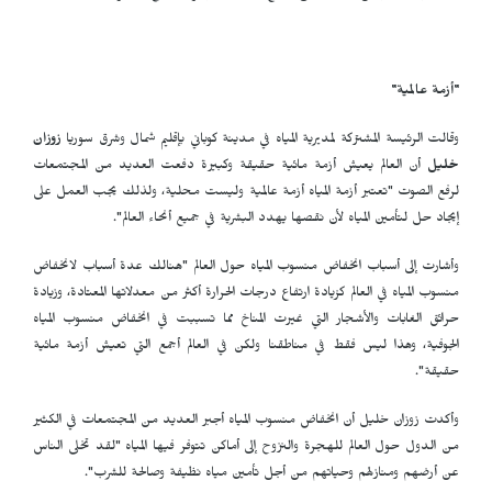
"أزمة عالمية"
وقالت الرئيسة المشتركة لمديرية المياه في مدينة كوباني بإقليم شمال وشرق سوريا
زوزان
خليل
أن العالم
يعيش أزمة مائية حقيقة وكبيرة دفعت العديد من المجتمعات
لرفع الصوت "تعتبر أزمة المياه أزمة عالمية وليست محلية، ولذلك يجب العمل على
إيجاد حل لتأمين المياه لأن نقصها يهدد البشرية في جميع أنحاء العالم".
وأشارت إلى أسباب انخفاض منسوب المياه حول العالم "هنالك عدة أسباب لانخفاض
منسوب المياه في العالم كزيادة ارتفاع درجات الحرارة أكثر من معدلاتها المعتادة، وزيادة
حرائق الغابات والأشجار التي غيرت المناخ مما تسببت في انخفاض منسوب المياه
الجوفية، وهذا ليس فقط في مناطقنا ولكن في العالم أجمع التي تعيش أزمة مائية
حقيقة".
وأكدت زوزان خليل أن انخفاض منسوب المياه أجبر العديد من المجتمعات في الكثير
من الدول حول العالم للهجرة والنزوح إلى أماكن تتوفر فيها المياه "لقد تخلى الناس
عن أرضهم ومنازلهم وحياتهم من أجل تأمين مياه نظيفة وصالحة للشرب".