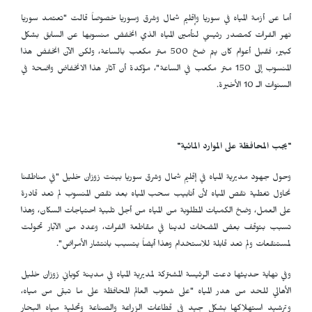
أما عن أزمة المياه في سوريا وإقليم شمال وشرق وسوريا خصوصاً قالت "تعتمد سوريا
نهر الفرات كمصدر رئيسي لتأمين المياه الذي انخفض منسوبها عن السابق بشكل
كبير، فقبل أعوام كان يتم ضخ 500 متر مكعب بالساعة، ولكن الآن انخفض هذا
المنسوب إلى 150 متر مكعب في الساعة"، مؤكدة أن آثار هذا الانخفاض واضحة في
السنوات الـ 10 الأخيرة.
"يجب المحافظة على الموارد المائية"
وحول جهود مديرية المياه في إقليم شمال وشرق سوريا بينت زوزان خليل "في مناطقنا
نحاول تغطية نقص المياه لأن أنابيب سحب المياه بعد نقص المنسوب لم تعد قادرة
على العمل، وضخ الكميات المطلوبة من المياه من أجل تلبية احتياجات السكان، وهذا
تسبب بتوقف بعض المضخات لدينا في مقاطعة الفرات، وعدد من الآبار تحولت
لمستنقعات ولم تعد قابلة للاستخدام وهذا أيضاً يتسبب بانتشار الأمراض".
وفي نهاية حديثها دعت الرئيسة المشتركة لمديرية المياه في مدينة كوباني زوزان خليل
الأهالي للحد من هدر المياه "على شعوب العالم المحافظة على ما تبقى من مياه،
وترشيد استهلاكها بشكل جيد في قطاعات الزراعة والصناعة وتحلية مياه البحار