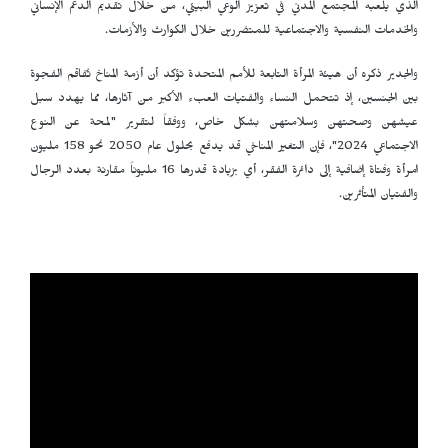
الذي يلعبه المجتمع المدني في تعزيز الوعي البيئي، من خلال تقديم الدعم الإنساني
والخدمات النفسية والاجتماعية للمتضررين خلال الكوارث والأزمات.
والجدير ذكره أن هيئة المرأة التابعة للأمم المتحدة تؤكد أن أزمة المناخ تُفاقم الفجوة
بين الجنسين، إذ تتحمل النساء والفتيات العبء الأكبر من آثارها، مما يهدد سبل
عيشهن وصحتهن وسلامتهن بشكل خاص، ووفقاً لتقرير "لمحة عن النوع
الاجتماعي 2024"، فإن التغير المناخي قد يدفع بحلول عام 2050 نحو 158 مليون
امرأة وفتاة إضافية إلى دائرة الفقر، أي بزيادة قدرها 16 مليوناً مقارنة بعدد الرجال
والفتيان المتأثرين.