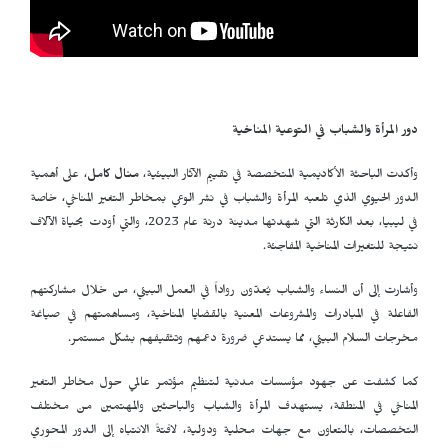
دور المرأة والشباب في التوعية المناخية
وأكدت الباحثة الأكاديمية المتخصصة في تقييم الآثار البيئية،
منال كامل
، على أهمية
الدور الحيوي الذي تلعبه المرأة والشباب في نشر الوعي بمخاطر التغير المناخي، خاصة
في ليبيا، بعد الكارثة التي شهدتها مدينة درنة عام 2023، والتي أودت بحياة الآلاف
نتيجة للتغيرات المناخية المفاجئة.
وأشارت إلى أن النساء والشباب يُعدّون رواداً في العمل البيئي، من خلال مشاركتهم
الفاعلة في المبادرات والمشروعات المعنية بالقضايا المناخية، ومساهمتهم في صياغة
مخرجات السلام البيئي، مما يستدعي ضرورة دعمهم وتثقيفهم بشكل مستمر.
كما كشفت عن جهود مؤسسات مدنية لتنظيم مؤتمر عالمي حول مخاطر التغير
المناخي في المنطقة، يستهدف المرأة والشباب والباحثين والمهتمين من مختلف
التخصصات، بالتعاون مع جهات محلية ودولية، لافتةً الانتباه إلى الدور المحوري