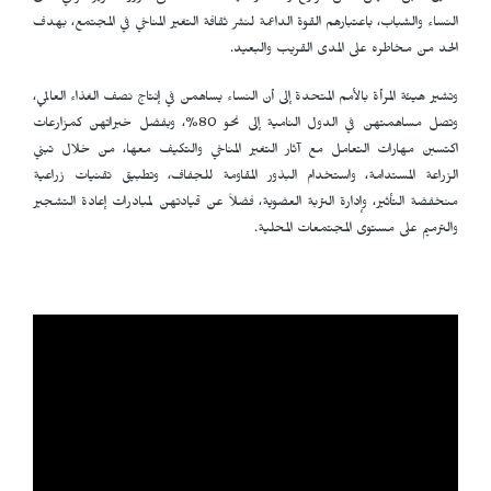
النساء والشباب، باعتبارهم القوة الداعمة لنشر ثقافة التغير المناخي في المجتمع، بهدف
الحد من مخاطره على المدى القريب والبعيد.
وتشير هيئة المرأة بالأمم المتحدة إلى أن النساء يساهمن في إنتاج نصف الغذاء العالمي،
وتصل مساهمتهن في الدول النامية إلى نحو 80%، وبفضل خبراتهن كمزارعات
اكتسبن مهارات التعامل مع آثار التغير المناخي والتكيف معها، من خلال تبني
الزراعة المستدامة، واستخدام البذور المقاومة للجفاف، وتطبيق تقنيات زراعية
منخفضة التأثير، وإدارة التربة العضوية، فضلاً عن قيادتهن لمبادرات إعادة التشجير
والترميم على مستوى المجتمعات المحلية.