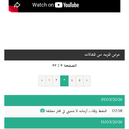
عرض المزيد من المقالات
الصفحة ٣ / ٣٢
‹
١
٢
٣
٤
٥
›
31/03/2026
07:58
النفط والماء... أزمات لا تنتهي في بحار مغلقة
15/03/2026