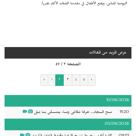
اليومية للناس، ويضع الأطفال في مقدمة الفئات الأكثر تضرراً.
عرض المزيد من المقالات
الصفحة ٢ / ٥٧
‹
١
٢
٣
٤
٥
›
15/06/2026
11:20
نسج السجاد... حرفة تتلاشى ونساء يتمسكن بما تبقى
05/06/2026