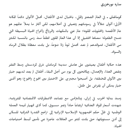
ساره بورخزري
كرماشان ـ
في العالم الصغير والمليء بالخيال لدى الأطفال، تحتلّ الألوان دائماً المكانة
الأولى؛ ألوان تتلألأ في رسوماتهم وتعيش في أحلامهم، لكن أكثر ما يملأ عالمهم هو
عالم الأطعمة والحلويات الملونة؛ عالم غنيّ بالنكهات والروائح وأفراح الحياة البسيطة التي
تمنح الطفولة معناها الحقيقي إلا أن هذا العالم الملوّن انطفأ منذ زمن بالنسبة لكثير
من الأطفال، فموائدهم لم تعد تحمل لوناً ولا تنوّعاً، بل باتت مغطّاة بظلال الرماد
والسواد.
هذه حكاية أطفال يعيشون على هامش مدينة كرماشان شرق كردستان وسط الفقر
ونقص الغذاء والإهمال، ويكافحون كل يوم من أجل البقاء. أطفال لم يعد لديهم خيار
بين الألوان المختلفة، بل أصبحوا مجبرين على الاختيار بين الجوع والجوع؛ وهو أقسى
خيار يمكن أن يُفرض على طفل.
ومنذ بداية الحرب في إيران، وبالتزامن مع تصاعد الاضطرابات الاقتصادية المفروضة،
شهدت أسعار المواد الغذائية ارتفاعاً حاداً وغير مسبوق، كما أدّى انهيار قيمة العملة
الوطنية في ظلّ حكم الجمهورية الإسلامية الإيرانية إلى تراجع القدرة الشرائية للسكان
إلى أدنى مستوياتها، حتى باتت كثير من العائلات عاجزة عن تأمين أبسط احتياجات
الحياة.