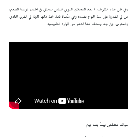
وفي ظل هذه الظروف، لم يعد التحدّي اليومي للناس يتمثّل في اختيار نوعية الطعام،
بل في القدرة على سدّ الجوع نفسه؛ وهي مأساة تُعدّ بحدّ ذاتها كارثة في القرن الحادي
والعشرين، وفي بلد يمتلك هذا القدر من الموارد الطبيعية.
موائد تتقلّص يوماً بعد يوم