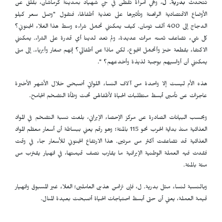
تتحدث
بدرية. ل
، وهي امرأة تقطن في حيّ شهیاد بمدينة كرماشان، بقلق عن
الأوضاع الاقتصادية الراهنة وتأثيرها على تغذية أطفالها، فتقول "وصل سعر كيلو
الدجاج إلى 400 ألف تومان. كيف يمكنني تحمّل شراءه وسط هذا الغلاء الجنوني؟
كل شيء تضاعف ثمنه مرات عديدة، ولم تعد لدينا أي قدرة على الشراء. يمكنني
الاكتفاء بقطعة خبز وأتحمّل الجوع، لكن ماذا عن أطفالي؟ إنهم صغار وأبرياء. إلى متى
يمكنني أن أواسيهم بوجبة لذيذة وأخدعهم؟ ".
هذه الأم ليست إلا واحدة من آلاف النساء اللواتي أصبحن خلال الأشهر الأخيرة
عاجزات عن تأمين أبسط متطلبات الحياة لأطفالهن تحت وطأة التضخم الجامح.
وبحسب البيانات الصادرة عن مركز الإحصاء الإيراني، بلغت نسبة التضخم في المواد
الغذائية منذ بداية الحرب نحو 115 بالمئة؛ وهو رقم يعني ببساطة أن أسعار معظم المواد
الغذائية قد تضاعفت أكثر من مرتين. هذا الارتفاع الجنوني للأسعار جاء في وقت
فقدت فيه العملة الوطنية الإيرانية ما يقارب نصف قيمتها، في انهيار يقترب من
مئة بالمئة.
وبالنسبة لنساء مثل بدرية. ل، فإن تزامن هذين العاملين؛ الغلاء غير المسبوق وانهيار
قيمة العملة، يعني أن حتى أبسط احتياجات الحياة أصبحت بعيدة المنال.