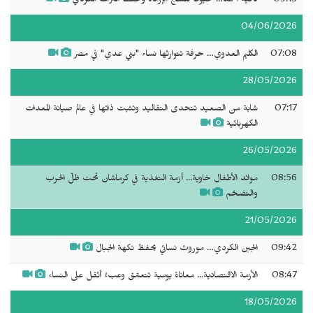
09:13
كافية أحمد… خيوط تنسج الإرادة وتحفظ التراث الكردي
04/06/2026
07:08
الكليم العدوي… حرفة تتوارثها نساء "بني عدي" في مصر
28/05/2026
07:17
شابة من الصعيد تتحدى التقاليد وتثبت ذاتها في عالم صيانة المعدات
الكهربائية
26/05/2026
08:56
موائد الأطفال خاوية... أزمة التغذية في كرماشان تحت ظلّ الحرب
والتضخم
21/05/2026
09:42
الجبن الكردي… موروث نسائي يحفظ نكهة الجبال
08:47
الأزمة الاقتصادية... معاناة يومية تتعمّق وعبءٌ أثقل على النساء
18/05/2026