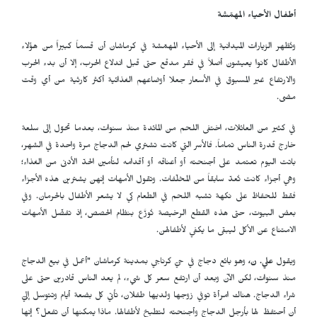
أطفال الأحياء المهمّشة
وتُظهر الزيارات الميدانية إلى الأحياء المهمّشة في كرماشان أن قسماً كبيراً من هؤلاء
الأطفال كانوا يعيشون أصلاً في فقر مدقع حتى قبل اندلاع الحرب، إلا أن بدء الحرب
والارتفاع غير المسبوق في الأسعار جعلا أوضاعهم الغذائية أكثر كارثية من أي وقت
مضى.
في كثير من العائلات، اختفى اللحم من المائدة منذ سنوات، بعدما تحوّل إلى سلعة
خارج قدرة الناس تماماً. فالأسر التي كانت تشتري لحم الدجاج مرة واحدة في الشهر،
باتت اليوم تعتمد على أجنحته أو أعناقه أو أقدامه لتأمين الحدّ الأدنى من الغذاء؛
وهي أجزاء كانت تُعدّ سابقاً من المخلّفات. وتقول الأمهات إنهن يشترين هذه الأجزاء
فقط للحفاظ على نكهة تشبه اللحم في الطعام كي لا يشعر الأطفال بالحرمان. وفي
بعض البيوت، حتى هذه القطع الرخيصة تُوزَّع بنظام الحصص، إذ تفضّل الأمهات
الامتناع عن الأكل ليبقى ما يكفي لأطفالهن.
ويقول
علي. ن،
وهو بائع دجاج في حيّ كرناجي بمدينة كرماشان "أعمل في بيع الدجاج
منذ سنوات، لكن الآن وبعد أن ارتفع سعر كل شيء، لم يعد الناس قادرين حتى على
شراء الدجاج. هناك امرأة توفي زوجها ولديها طفلان، تأتي كل بضعة أيام وتتوسل إليّ
أن أحتفظ لها بأرجل الدجاج وأجنحته لتطبخ لأطفالها. ماذا يمكنها أن تفعل؟ إنها