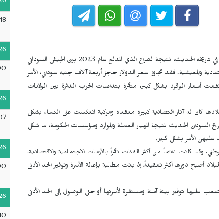
26
18
26
يمر السودان حالياً بواحدة من أكبر أزماته الاقتصادية في تاريخه الحديث، نتيجة الصراع الذي اندلع عام 2023 بين الجيش السوداني
00
تصادية والمعيشية. فقد تجاوز سعر الدولار حاجز أربعة آلاف جنيه سوداني، الأمر
فعت أسعار الوقود بشكل كبير، متأثرة بتداعيات الحرب الدائرة بين الولايات
26
لادها كان له آثار اقتصادية كبيرة معقدة ومركبة انعكست على النساء بشكل
07
 تاريخ السودان الحديث نتيجة انهيار العملة والموارد ومؤسسات الحكومة، ما شكل
عليهن الأسر بشكل كبير.
26
طني، وقد كانت دائماً من أكثر الفئات تأثراً بالأزمات الاجتماعية والاقتصادية،
د أصبح دورها أكثر تعقيداً، إذ باتت مطالبة بإعالة الأسرة وتوفير الحد الأدنى
00
ب عليها توفير بيئة آمنة ومستقرة لأسرتها أو حتى الوصول إلى الحد الأدنى
26
10