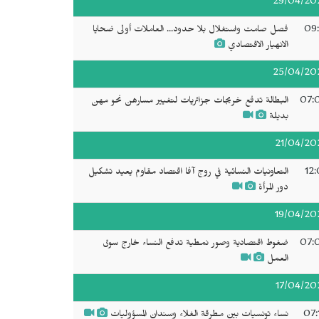
29/04/20
09:
فصل صامت واستغلال بلا حدود... العاملات أولى ضحايا
الانهيار الاقتصادي
25/04/20
07:
البطالة تدفع خريجات جزائريات لتغيير مسارهن نحو مهن
بديلة
21/04/20
12:
التعاونيات النسائية في روج آفا اقتصاد مقاوم يعيد تشكيل
دور المرأة
19/04/20
07:
ضغوط اقتصادية وصور نمطية تدفع النساء خارج سوق
العمل
17/04/20
07:
نساء تونسيات بين مطرقة الغلاء وسندان المسؤوليات