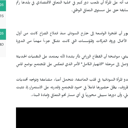
نه على المرأة أن تلعب دور كبير في عملية التعافي الاقتصادي في بلدها رغم
26
 سابقة حتى على مستوى التعافي الوطني.
05
ور
أن الهجرة الواسعة إلى خارج السودان منذ اندلاع الصراع كانت من أول
26
لأعمال ورواد الشركات والمؤسسات التي كانت تشكل جزءاً مهماً من الدورة
10
معيشي، موضحة أن القطاع الزراعي تأثر بشدة لأنه يعتمد على التقنيات الحديثة
ل إلى مرحلة "الانهيار الكامل" الأمر الذي انعكس على المجتمع بوضع قاسٍ
تبدو المرأة السودانية في قلب العاصفة، تتحمل أعباء مضاعفة وتواجه تحديات
ظروف، يظل حضورها فاعلاً في صمود المجتمع وقدرته على الاستمرار، إذ تثبت
لي، وأن دورها سيبقى محورياً في أي مسار نحو التعافي وإعادة البناء.