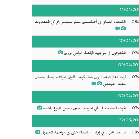
14/04/20
08:
الاقتصاد النسائي في أفغانستان مسارٌ مستمر رغم كل التحديات
10/04/20
07:
المكفوفون في مواجهة الإقصاء الرقمي بإيران
09/04/20
07:
أزمة الغاز تهدد أرزاق نساء كويه... أفران تتوقف ونساء يفقدن
مصدر عيشهن
02/04/20
07:
الموت الصامت في ظل الحرب... حين ينبض الجوع بالحياة
22/03/20
08:
ما بعد الحرب في إيران... اقتصاد هش في مواجهة المجهول