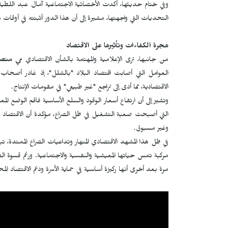
وفي ختام حديثها، أكدت الأخصائية الاجتماعية آمال عبد اللطيف أ
التحديات التي واجهتها، مشيرة إلى أن هذا الدور أثبتته في أوقات
هجرة الكفاءات وتأثيرها على الاقتصاد
من جانبها، ترى الإعلامية والمهتمة بالشأن الاقتصادي
مي منص
العوامل التي أصابت اقتصاد البلاد "بالشلل"، إذ غادر أصحاب ا
الاقتصادية، مما أدى إلى تراجع "غير طبيعي" في مقومات الإنتاج.
وتشير إلى أن ارتفاع أسعار الوقود والسلع الأساسية فاقم الوضع ال
التي أصبحت صعبة التشغيل في ظل الصراع، مؤكدة أن الاقتصاد وص
وغير مسبوق.
في ظل هذا المشهد الاقتصادي المنهار وتداعيات الصراع الممتدة، 
مركبة تمس حياتها المعيشية والنفسية والاجتماعية. ورغم قسوة ال
مرة بعد أخرى أنها ركيزة أساسية في حماية الأسرة ودعم الاقتصاد المح