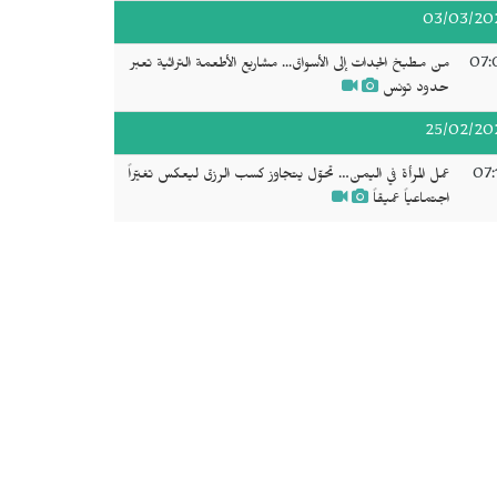
03/03/20
07:
من مطبخ الجدات إلى الأسواق... مشاريع الأطعمة التراثية تعبر
حدود تونس
25/02/20
07:
عمل المرأة في اليمن… تحوّل يتجاوز كسب الرزق ليعكس تغيّراً
اجتماعياً عميقاً