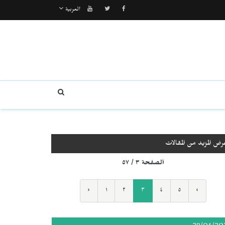
العربية
رض المزيد من المقالات
الصفحة ٣ / ٥٧
‹
١
٢
٣
٤
٥
›