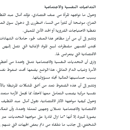
التداعيات النفسية والاجتماعية
وحول ما تواجهه المرأة من عنف اقتصادي، تؤكد آمال عبد اللطيف 
الصراع، موضحة أن كثيراً من النساء اضطررن إلى دخول سوق الع
تغطية الاحتياجات الضرورية أو الحد الأدنى للعيش.
وتشير إلى أن من أبرز مظاهر هذا العنف لجوء حاملات الشهادات الع
يجدن أنفسهن مضطرات لبيع المواد الإغاثية التي تصل إلي
الاقتصادية التي يتعرضن لها.
وترى أن التحديات النفسية والاجتماعية تمثل واحدة من أخطر الآثا
الأسرة وغياب الدعم العائلي، هذا الوضع يضعها تحت ضغوط نفسية م
بسبب حساسيتها العالية تجاه مسؤولياتها.
وتشير إلى أن هذه الضغوط تعد من أعمق المشكلات المرتبطة بالآثا
نفسية مركبة يصعب التعامل معها لاحقاً، مما يجعل الأزمة متعدد
وحول كيفية مواجهة الآثار الاقتصادية، تقول آمال عبد اللطيف إن ا
الاقتصادية والاجتماعية تمثلان وجهين لعملة واحدة، وأن انعكا
بصورة كبيرة، إلا أنها "ما تزال قادرة على مواجهة التحديات عب
الشخصي، إلى جانب ما تتلقاه من دعم بعض الجهات التي تسهم ف