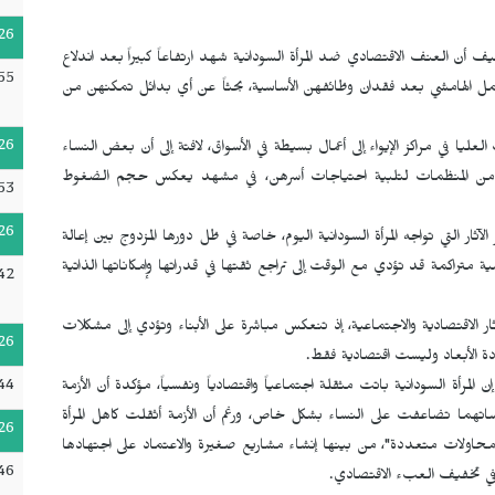
26
أن العنف الاقتصادي ضد المرأة السودانية شهد ارتفاعاً كبيراً بعد اندلاع
55
مل الهامشي بعد فقدان وظائفهن الأساسية، بحثاً عن أي بدائل تمكنهن من
26
ليا في مراكز الإيواء إلى أعمال بسيطة في الأسواق، لافتة إلى أن بعض النساء
هن من المنظمات لتلبية احتياجات أسرهن، في مشهد يعكس حجم الضغوط
53
26
ر التي تواجه المرأة السودانية اليوم، خاصة في ظل دورها المزدوج بين إعالة
تراكمة قد تؤدي مع الوقت إلى تراجع ثقتها في قدراتها وإمكاناتها الذاتية
42
ر الاقتصادية والاجتماعية، إذ تنعكس مباشرة على الأبناء وتؤدي إلى مشكلات
26
ة الأبعاد وليست اقتصادية فقط.
44
لمرأة السودانية باتت مثقلة اجتماعياً واقتصادياً ونفسياً، مؤكدة أن الأزمة
ساتهما تضاعفت على النساء بشكل خاص، ورغم أن الأزمة أثقلت كاهل المرأة
26
ر محاولات متعددة"، من بينها إنشاء مشاريع صغيرة والاعتماد على اجتهادها
46
ي تخفيف العبء الاقتصادي.