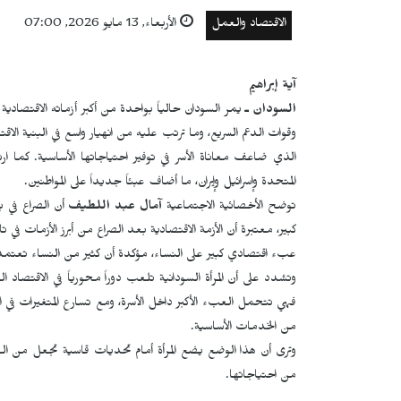
الاقتصاد والعمل
الأربعاء, 13 مايو 2026, 07:00
آية إبراهيم
السودان ـ
وقوات الدعم السريع، وما ترتب عليه من انهيار واسع في البنية الاق
الذي ضاعف معاناة الأسر في توفير احتياجاتها الأساسية. كما ارت
المتحدة وإسرائيل وإيران، ما أضاف عبئاً جديداً على المواطنين.
توضح الأخصائية الاجتماعية
آمال عبد اللطيف
أن الصراع في ب
كبير، معتبرة أن الأزمة الاقتصادية بعد الصراع من أبرز الأزمات في
عبء اقتصادي كبير على النساء، مؤكدة أن كثير من النساء تعتمد 
وتشدد على أن المرأة السودانية تلعب دوراً محورياً في الاقتصاد الو
فهي تتحمل العبء الأكبر داخل الأسرة، ومع تسارع المتغيرات في البلا
من الخدمات الأساسية.
وترى أن هذا الوضع يضع المرأة أمام تحديات قاسية تجعل من الصع
من احتياجاتها.