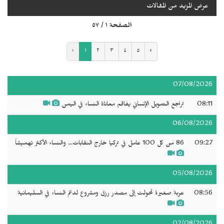
عرض المزيد من المقالات
الصفحة ١ / ٥٧
‹
١
٢
٣
٤
٥
›
07/08/2026
08:11
تراجع التمويل الإنساني يفاقم معاناة النساء في اليمن
06/08/2026
09:27
86 من كل 100 عامل في تركيا خارج النقابات... والنساء الأكثر تهميشاً
05/08/2026
08:56
عربة صغيرة تحولت إلى مصدر رزق ومشروع لدعم النساء في السليمانية