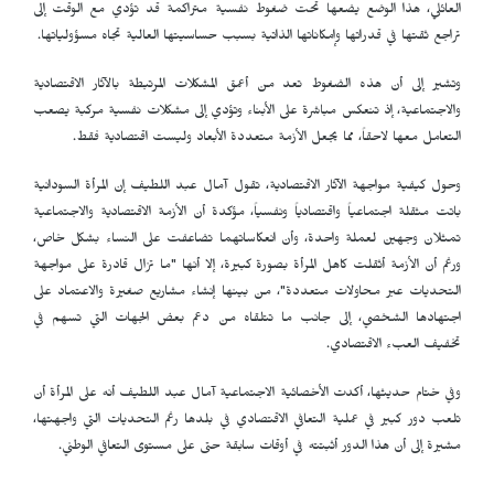
العائلي، هذا الوضع يضعها تحت ضغوط نفسية متراكمة قد تؤدي مع الوقت إلى
تراجع ثقتها في قدراتها وإمكاناتها الذاتية بسبب حساسيتها العالية تجاه مسؤولياتها.
وتشير إلى أن هذه الضغوط تعد من أعمق المشكلات المرتبطة بالآثار الاقتصادية
والاجتماعية، إذ تنعكس مباشرة على الأبناء وتؤدي إلى مشكلات نفسية مركبة يصعب
التعامل معها لاحقاً، مما يجعل الأزمة متعددة الأبعاد وليست اقتصادية فقط.
وحول كيفية مواجهة الآثار الاقتصادية، تقول آمال عبد اللطيف إن المرأة السودانية
باتت مثقلة اجتماعياً واقتصادياً ونفسياً، مؤكدة أن الأزمة الاقتصادية والاجتماعية
تمثلان وجهين لعملة واحدة، وأن انعكاساتهما تضاعفت على النساء بشكل خاص،
ورغم أن الأزمة أثقلت كاهل المرأة بصورة كبيرة، إلا أنها "ما تزال قادرة على مواجهة
التحديات عبر محاولات متعددة"، من بينها إنشاء مشاريع صغيرة والاعتماد على
اجتهادها الشخصي، إلى جانب ما تتلقاه من دعم بعض الجهات التي تسهم في
تخفيف العبء الاقتصادي.
وفي ختام حديثها، أكدت الأخصائية الاجتماعية آمال عبد اللطيف أنه على المرأة أن
تلعب دور كبير في عملية التعافي الاقتصادي في بلدها رغم التحديات التي واجهتها،
مشيرة إلى أن هذا الدور أثبتته في أوقات سابقة حتى على مستوى التعافي الوطني.