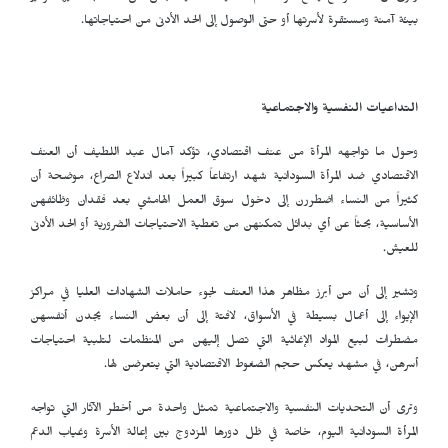
بيئة آمنة ومستقرة لأسرتها أو حتى الوصول إلى الحد الأدنى من احتياجاتها.
التداعيات النفسية والاجتماعية
وحول ما تواجهه المرأة من عنف اقتصادي، تؤكد آمال عبد اللطيف أن العنف
الاقتصادي ضد المرأة السودانية شهد ارتفاعاً كبيراً بعد اندلاع الصراع، موضحة أن
كثيراً من النساء اضطررن إلى دخول سوق العمل الهامشي بعد فقدان وظائفهن
الأساسية، بحثاً عن أي بدائل تمكنهن من تغطية الاحتياجات الضرورية أو الحد الأدنى
للعيش.
وتشير إلى أن من أبرز مظاهر هذا العنف لجوء حاملات الشهادات العليا في مراكز
الإيواء إلى أعمال بسيطة في الأسواق، لافتة إلى أن بعض النساء يجدن أنفسهن
مضطرات لبيع المواد الإغاثية التي تصل إليهن من المنظمات لتلبية احتياجات
أسرهن، في مشهد يعكس حجم الضغوط الاقتصادية التي يتعرضن لها.
وترى أن التحديات النفسية والاجتماعية تمثل واحدة من أخطر الآثار التي تواجه
المرأة السودانية اليوم، خاصة في ظل دورها المزدوج بين إعالة الأسرة وغياب الدعم