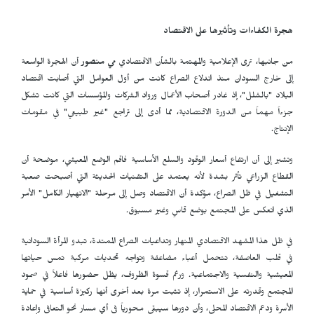
هجرة الكفاءات وتأثيرها على الاقتصاد
من جانبها، ترى الإعلامية والمهتمة بالشأن الاقتصادي
مي منصور
أن الهجرة الواسعة
إلى خارج السودان منذ اندلاع الصراع كانت من أول العوامل التي أصابت اقتصاد
البلاد "بالشلل"، إذ غادر أصحاب الأعمال ورواد الشركات والمؤسسات التي كانت تشكل
جزءاً مهماً من الدورة الاقتصادية، مما أدى إلى تراجع "غير طبيعي" في مقومات
الإنتاج.
وتشير إلى أن ارتفاع أسعار الوقود والسلع الأساسية فاقم الوضع المعيشي، موضحة أن
القطاع الزراعي تأثر بشدة لأنه يعتمد على التقنيات الحديثة التي أصبحت صعبة
التشغيل في ظل الصراع، مؤكدة أن الاقتصاد وصل إلى مرحلة "الانهيار الكامل" الأمر
الذي انعكس على المجتمع بوضع قاسٍ وغير مسبوق.
في ظل هذا المشهد الاقتصادي المنهار وتداعيات الصراع الممتدة، تبدو المرأة السودانية
في قلب العاصفة، تتحمل أعباء مضاعفة وتواجه تحديات مركبة تمس حياتها
المعيشية والنفسية والاجتماعية. ورغم قسوة الظروف، يظل حضورها فاعلاً في صمود
المجتمع وقدرته على الاستمرار، إذ تثبت مرة بعد أخرى أنها ركيزة أساسية في حماية
الأسرة ودعم الاقتصاد المحلي، وأن دورها سيبقى محورياً في أي مسار نحو التعافي وإعادة