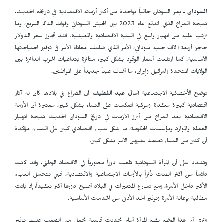
السودان ـ
يمر السودان حالياً بواحدة من أكبر أزماته الاقتصادية في تاريخه الحديث،
نتيجة الصراع الذي اندلع عام 2023 بين الجيش السوداني وقوات الدعم السريع، وما
ترتب عليه من انهيار واسع في البنية الاقتصادية والمعيشية. فقد تجاوز سعر الدولار
حاجز أربعة آلاف جنيه سوداني، الأمر الذي ضاعف معاناة الأسر في توفير احتياجاتها
الأساسية. كما ارتفعت أسعار الوقود بشكل كبير، متأثرة بتداعيات الحرب الدائرة بين
الولايات المتحدة وإسرائيل وإيران، ما أضاف عبئاً جديداً على المواطنين.
توضح الأخصائية الاجتماعية
آمال عبد اللطيف
أن الصراع في بلادها كان له آثار
اقتصادية كبيرة معقدة ومركبة انعكست على النساء بشكل كبير، معتبرة أن الأزمة
الاقتصادية بعد الصراع من أبرز الأزمات في تاريخ السودان الحديث نتيجة انهيار
العملة والموارد ومؤسسات الحكومة، ما شكل عبء اقتصادي كبير على النساء، مؤكدة
أن كثير من النساء تعتمد عليهن الأسر بشكل كبير.
وتشدد على أن المرأة السودانية تلعب دوراً محورياً في الاقتصاد الوطني، وقد كانت
دائماً من أكثر الفئات تأثراً بالأزمات الاجتماعية والاقتصادية، فهي تتحمل العبء
الأكبر داخل الأسرة، ومع تسارع المتغيرات في البلاد أصبح دورها أكثر تعقيداً، إذ باتت
مطالبة بإعالة الأسرة وتوفير الحد الأدنى من الخدمات الأساسية.
وترى أن هذا الوضع يضع المرأة أمام تحديات قاسية تجعل من الصعب عليها توفير