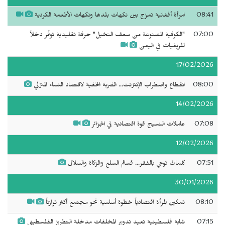
08:41
امرأة أفغانية تمزج بين نكهات بلدها ونكهات الأطعمة الكردية
07:00
"الكوفية المصنوعة من سعف النخيل" حرفة تقليدية توفّر دخلاً
للريفيات في اليمن
17/02/2026
08:00
انقطاع واضطراب الإنترنت... الضربة الخفية لاقتصاد النساء المنزلي
14/02/2026
07:08
عاملات النسيج قوة اقتصادية في الجزائر
12/02/2026
07:51
كلماتٌ توحي بالفقر... قسائم السلع والزكاة والسلال
30/01/2026
08:10
تمكين المرأة اقتصادياً خطوة أساسية نحو مجتمع أكثر توازناً
07:15
شابة فلسطينية تعيد تدوير المخلفات مدخلة التطريز الفلسطيني