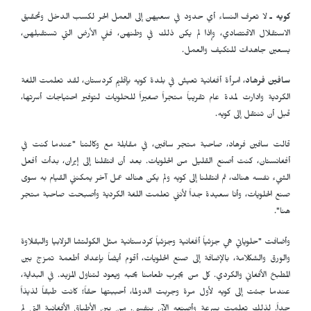
كويه ـ
لا تعرف النساء أي حدود في سعيهن إلى العمل الحر لكسب الدخل وتحقيق
الاستقلال الاقتصادي، وإذا لم يكن ذلك في وطنهن، ففي الأرض التي تستقبلهن،
يسعين جاهدات للتكيف والعمل.
سافين فرهاد
، امرأة أفغانية تعيش في بلدة كويه بإقليم كردستان، لقد تعلمت اللغة
الكردية وادارت لمدة عام تقريباً متجراً صغيراً للحلويات لتوفير احتياجات أسرتها،
قبل أن تنتقل إلى كويه.
قالت سافين فرهاد، صاحبة متجر سافين، في مقابلة مع وكالتنا "عندما كنت في
أفغانستان، كنت أصنع القليل من الحلويات. بعد أن انتقلنا إلى إيران، بدأت أفعل
الشيء نفسه هناك، ثم انتقلنا إلى كويه ولم يكن هناك عمل آخر يمكنني القيام به سوى
صنع الحلويات، وأنا سعيدة جداً لأنني تعلمت اللغة الكردية وأصبحت صاحبة متجر
هنا".
وأضافت "حلوياتي هي جزئياً أفغانية وجزئياً كردستانية مثل الكولتشا الزلابيا والبقلاوة
والورق والشكلامة، بالإضافة إلى صنع الحلويات، أقوم أيضاً بإعداد أطعمة تمزج بين
المطبخ الأفغاني والكردي. كل من يجرب طعامنا يحبه ويعود لتناول المزيد. في البداية،
عندما جئت إلى كويه لأول مرة وجربت الدولما، أحببتها حقاً؛ كانت طبقاً لذيذاً
جداً. لذلك تعلمت بسرعة وأصنعه الآن بنفسي. من بين الأطباق الأفغانية التي لم