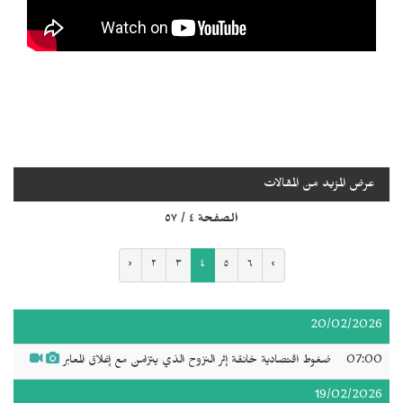
عرض المزيد من المقالات
الصفحة ٤ / ٥٧
‹
٢
٣
٤
٥
٦
›
20/02/2026
07:00
ضغوط اقتصادية خانقة إثر النزوح الذي يتزامن مع إغلاق المعابر
19/02/2026