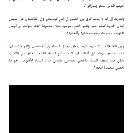
يجربها الناس مانتو وبيتزاش".
وأشارت إلى أنه لا يوجد فرق بين الطعام في إقليم كردستان وفي أفغانستان على سبيل
المثال "لدينا كعك الجوز، ونفس الشيء موجود هنا"، مضيفةً "لقد حاولت أن أجعل
الحلويات متنوعة، بنكهات كردية وأفغانية".
وعن الاختلافات، لا سيما فيما يتعلق بعمل النساء في أفغانستان وإقليم كردستان،
قالت سافين فرهاد "في أفغانستان، لا تستطيع النساء القيام بالكثير من الأعمال،
ولكن هنا، معظم النساء يكافحن ويعملن، ويقمن بدعم النساء الأخريات، وهو ما
يجعلني سعيدةً للغاية".