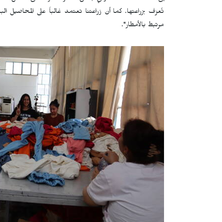
تُعرَف بزراعتها. كما أن زراعتنا تعتمد غالباً على المحاصيل الب
مرتبط بالأمطار".