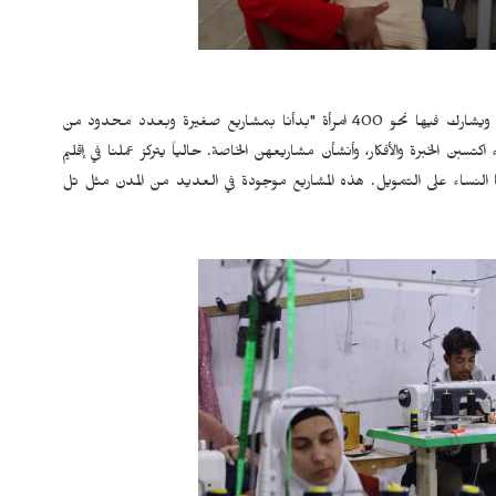
وأوضحت كولي مراد أن في الجزيرة يوجد ما يقارب 27 تعاونية، ويشارك فيها نحو 400 امرأة "بدأنا بمشاريع صغيرة وبعدد محدود من
تسبن الخبرة والأفكار، وأنشأن مشاريعهن الخاصة. حالياً يتركز عملنا في إقليم
 النساء على التمويل. هذه المشاريع موجودة في العديد من المدن مثل تل