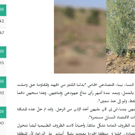
26
42
47
26
05
26
 النساء ببناء اقتصادهن الخاص "بذلنا الكثير من الجهد والمقاومة حتى وصلت
 بالعمل، وبعد عدة أشهر رأين نتائج جهودهن وإنتاجهن. وهذا منحهن دافعاً
13
فقط، ولو إلى حدّ معيّن".
ضهن يتساءلن إن كان عليهن أخذ الإذن من الرجل. وقد تم حلّ هذه المشكلة
26
طات الاقتصاد النسائي مستمرة".
00
انت الظروف العامة تشكّل عائقاً، وأحياناً كانت الظروف الطبيعية أيضاً تتحول
صادي. عملنا في منطقة الجزيرة يعتمد بشكل أساسي على الزراعة، لأن المنطقة