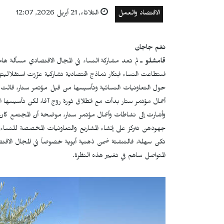
الاقتصاد والعمل
الثلاثاء, 21 أبريل 2026, 12:07
نغم جاجان
قامشلو ـ
لم تعد مشاركة النساء في المجال الاقتصادي مسألة 
استطاعت النساء ابتكار نماذج اقتصادية تشاركية عزّزت استقلال
حول التعاونيات النسائية وتأسيسها من قبل مؤتمر ستار، قالت
أعمال مؤتمر ستار بدأت مع انطلاق ثورة روج آفا، لكن تأسيسها الرسمي
وأشارت إلى نشاطات وأعمال مؤتمر ستار، موضحة أن المجتمع كان ين
جهودهن تتركز على إنشاء المشاريع والتعاونيات المخصصة للنس
تكن سهلة، فالتنشئة ضمن ذهنية أبوية خصوصاً في المجال الاقتص
المتواصل ساهم في تغيير هذه النظرة.