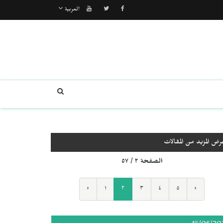
العربية
رض المزيد من المقالات
الصفحة ٢ / ٥٧
‹
١
٢
٣
٤
٥
›