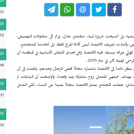
26
:20
26
13
هامشية، بل أصبحت ضرورة لبناء مجتمع عادل. ورغم كل محاولات التهميش،
يتهن، وأعادت تعريف الاقتصاد ليس كأداة للربح فقط، بل كخدمة للمجتمع.
كولي مراد
منسقة لجنة الاقتصاد وهي إحدى اللجان الأساسية في المنظمة؛ أن
26
 كهيئة كان في عام 2015.
08
ظر دائماً إلى الاقتصاد باعتباره مجالاً يخص الرجال وحدهم، ولفتت إلى أن
اء، بهدف جمعهن للعمل بروح مشتركة ويد واحدة. وأوضحت أن البدايات لم
26
ادي، جعلت المجتمع يعتبر الاقتصاد مجالاً بعيداً عن النساء، لكن العمل
17
26
56