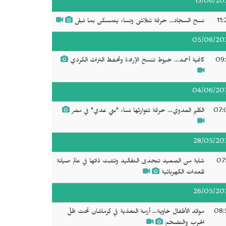
15/06/20
11
نسج السجاد... حرفة تتلاشى ونساء يتمسكن بما تبقى
05/06/20
09:
كافية أحمد… خيوط تنسج الإرادة وتحفظ التراث الكردي
04/06/20
07:
الكليم العدوي… حرفة تتوارثها نساء "بني عدي" في مصر
28/05/20
07:
شابة من الصعيد تتحدى التقاليد وتثبت ذاتها في عالم صيانة
المعدات الكهربائية
26/05/20
08:
موائد الأطفال خاوية... أزمة التغذية في كرماشان تحت ظلّ
الحرب والتضخم