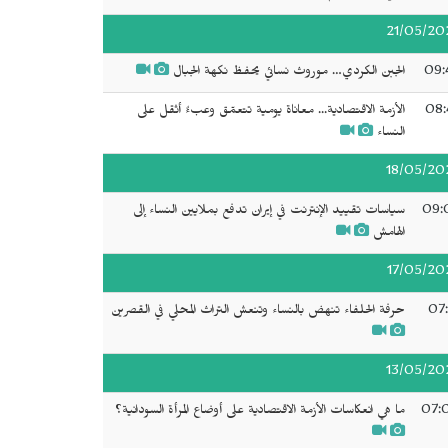
21/05/20
09:
الجبن الكردي… موروث نسائي يحفظ نكهة الجبال
08:
الأزمة الاقتصادية... معاناة يومية تتعمّق وعبءٌ أثقل على
النساء
18/05/20
09:
سياسات تقييد الإنترنت في إيران تدفع بملايين النساء إلى
الهامش
17/05/20
07:
حرفة الحلفاء تنهض بالنساء وتنعش التراث المحلي في القصرين
13/05/20
07:
ما هي انعكاسات الأزمة الاقتصادية على أوضاع المرأة السودانية؟