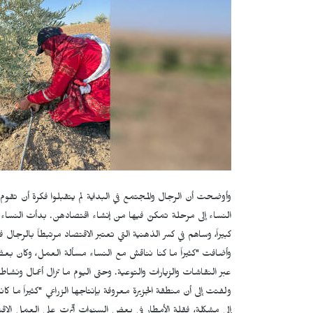
وأوضحت أن الرجال والمجتمع في البداية لم يتقبلوا فكرة أن تقوم
النساء إلى مرحلة تمكنّ فيها من إنشاء اقتصادهن. بدأت النساء
كبيراً، وساهم في كسر الذهنية التي تعتبر الاقتصاد مرتبطاً بالرجال 
وأضافت "كثيراً ما كنا نناقش مع النساء مسألة العمل، وكان بع
عبر النقاشات والزيارات والتوعية. وحتى اليوم ما تزال أعمال ونشا
ولفتت إلى أن منطقة الجزيرة معروفة بإنتاجها الزراعي "كثيراً ما ك
إلى مشكلة، فقلة الأمطار في بعض السنوات أثّرت على العمل الاقت