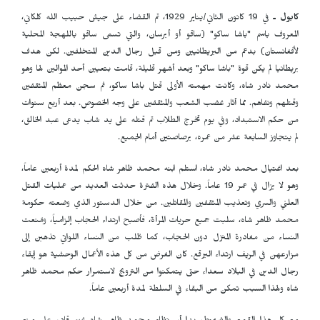
كابول ـ
في 19 كانون الثاني/يناير 1929، تم القضاء على جيش حبيب الله كلكاني،
المعروف باسم "باشا ساكو" (ساقو أو أبرسان، والتي تسمى ساقو باللهجة المحلية
لأفغانستان) بدعم من البريطانيين ومن قبل رجال الدين المتخلفين. لكن هدف
بريطانيا لم يكن قوة "باشا ساكو" وبعد أشهر قليلة، قامت بتعيين أحد الموالين لها وهو
محمد نادر شاه، وكانت مهمته الأولى قتل باشا ساكو، ثم سجن معظم المثقفين
وقتلهم ونفاهم. مما أثار غضب الشعب والمثقفين على وجه الخصوص. بعد أربع سنوات
من حكم الاستبداد، وفي يوم تخرج الطلاب تم قتله على يد شاب يدعى عبد الخالق،
لم يتجاوز السابعة عشر من عمره، برصاصتين أمام الجميع
.
بعد اغتيال محمد نادر شاه، استلم ابنه محمد ظاهر شاه الحكم لمدة أربعين عاماً،
وهو لا يزال في عمر 19 عاماً. وخلال هذه الفترة حدثت العديد من عمليات القتل
العلني والسري وتعذيب المثقفين والمقاتلين. من خلال الدستور الذي وضعته حكومة
محمد ظاهر شاه، سلبت جميع حريات المرأة، فأصبح ارتداء الحجاب إلزامياً، ومُنعت
النساء من مغادرة المنزل دون الحجاب، كما طُلب من النساء اللواتي تذهبن إلى
مزارعهن في الريف ارتداء البرقع. كان الغرض من كل هذه الأعمال الوحشية هو إبقاء
رجال الدين في البلاد سعداء حتى يتمكنوا من الترويج لاستمرار حكم محمد ظاهر
شاه ولهذا السبب تمكن من البقاء في السلطة لمدة أربعين عاماً
.