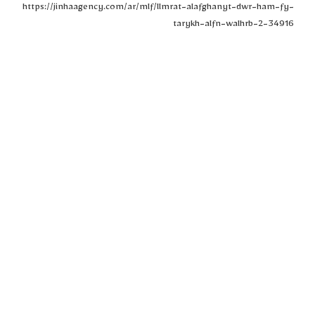
https://jinhaagency.com/ar/mlf/llmrat-alafghanyt-dwr-ham-fy-
tarykh-alfn-walhrb-2-34916