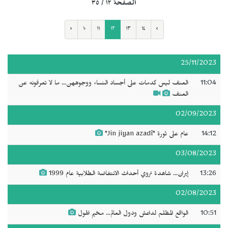
الصفحة ١٢ / ٣٥
‹
١٠
١١
١٢
١٣
١٤
›
25/11/2023
11:04
العنف ليس كدمات على أجساد النساء ووجوههن... ما لا تعرفونه عن
العنف
02/09/2023
14:12
عام على ثورة "Jin jiyan azadî"
03/08/2023
13:26
إيران... شاهدة تروي أحداث الانتفاضة الطلابية عام 1999
02/08/2023
10:51
الواقع المظلم لداعش ودول العالم... مخيم الهول