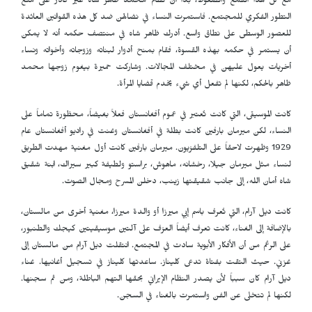
مع كل هذا القمع والضغوط، بدا أن نظام محمد ظاهر شاه غير قادر على منع
التطور الفكري للمجتمع. فاستمرت النساء في نضالهن ضد كل هذه القوانين العائدة
للعصور الوسطى على نطاق واسع. أدرك ظاهر شاه في منتصف حكمه أنه لا يمكن
أن يستمر في حكمه بهذه القسوة، فقام بمنح أدوار لبناته وزوجاته وأخواته ونساء
أخريات يعول عليهن في مختلف المجالات. وشاركت حميرة بيغوم زوجها محمد
ظاهر بالحكم، لكنها لم تفعل أي شيء يخدم قضايا المرأة.
كانت الموسيقى، التي كانت تُعتبر في عموم أفغانستان فعلاً بغيضاً، محظورة تماماً على
النساء، لكن ميرمان بارفين كانت بطلة في أفغانستان وغنت في راديو أفغانستان عام
1929 وظهرت لاحقاً على التلفزيون. ميرمان بارفين كانت أول مغنية مهدت الطريق
لنساء مثل ميرمان جيلا، رخشانه، ماهوش، براستو ولطيفة كبير سيراك، ابنة شقيق
شاه أمان الله، إلى جانب شقيقتها زينب، دخلن المسرح ومجال الصوت.
كانت ديل آرام، التي تُعرف باسم إبي ميرزا ​​أو والدة ميرزا، مغنية أخرى من مالستان،
بالإضافة إلى الغناء، كانت تعرف أيضاً العزف على آلتين موسيقيتين كيجك والطنبور،
على الرغم من أن الأفكار الأبوية سادت في المجتمع. انتقلت ديل آرام من مالستان إلى
غزني. حيث التقت بفتاة تدعى كليناز. ساعدتها كليناز في تسجيل أغانيها. غناء
ديل آرام كان سبباً لأن يصدر النظام الإيراني بحقها التهم الباطلة، ومن ثم سجنها.
لكنها ​​لم تتخلى عن الفن واستمرت بالغناء في السجن
.