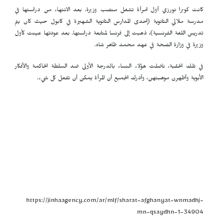
كانت كوبرا نورزي أول امرأة تشغل منصب وزيرة. بعد الانتهاء من دراستها في
مدرسة ملالي الثانوية (إحدى المدارس الثانوية الشهيرة في كابول حيث كان يتم
تدريس اللغة الفرنسية)، ذهبت إلى فرنسا لمتابعة دراستها. بعد عودتها عينت كأول
وزيرة في وزارة الصحة في عهد محمد ظاهر شاه
.
في تلك الحقبة، ناضلت هؤلاء النساء بالدرجة الأولى ضد السلطة الحاكمة والأفكار
الأبوية وأظهرن موهبتهن، وأدرك الجميع أن المرأة يمكن أن تفعل كل شيء
.
https://jinhaagency.com/ar/mlf/sharat-afghanyat-wnmadhj-
mn-qsaydhn-1-34904