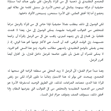
المجتمع التقليدي في ذهنية كل من المرأة والرجل، فلن يكون هناك أبداً مساواة
حقيقية أو شراكة بينهما، وبالتالي لن تتحرر الأسرة، بل ستبقى قائمة على علاقة قهر
وخضوع أما إذا تحقق العكس، فإن الأسرة ستتحرر، وسيتحرر الأفراد داخلها.
لكن الوصول إلى ذلك يتطلب نضالاً حقيقياً؛ فإذا خاض كل من المرأة والرجل صراعاً
للتخلص من القوالب المفروضة عليهما، يمكن الوصول إلى حل، وهذا لا يحدث
تلقائياً، بل يحتاج إلى وعي وجهد كبيرين، ويجب على كل من الرجل والمرأة أن يراجعا
نفسيهما، وفي الوقت الراهن، نجد أن النساء هنّ الأكثر توجهاً نحو هذا الوعي، إذ لم
يعدن يقبلن بالوضع التقليدي، ولديهن مطالب بالحرية، ومع هذا السعي نحو الحرية،
لا يمكن للمرأة أن تقبل بأن تكون خاضعة للرجل داخل المنزل، بل تحاول أيضاً
تحرير الرجل.
وهنا تبدأ جرائم القتل؛ لأن الرجل لا يريد التخلي عن منطقة الراحة التي منحها له
المجتمع، ويبحث عمّن يوفّر له هذا الامتياز، وغالباً ما تكون المرأة، لكن مع رفض
المرأة لهذا الدور، تتصاعد الصراعات، لذلك، فإن الطريق الوحيد لدمقرطة الأسرة هو
التحرر من الذهنية التقليدية والتخلص من كل القوالب التي يفرضها النظام، وإذا
تحقق ذلك، سيتوقف العنف وتتوقف جرائم قتل النساء.