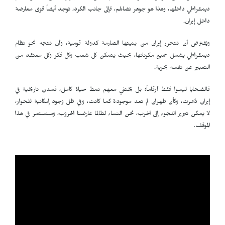
ديمقراطي داخلها، وهذا هو جوهر نضالهم، فإلى جانب الكرد، توجد أيضاً قوى معارضة
داخل إيران.
ويُفترض أن تتحرر إيران من بنيتها الصارمة كدولة قومية، وأن تتجه نحو نظام
ديمقراطي يشمل جميع مكوناتها، بحيث يتمكن كل شعب وكل فكر وكل معتقد من
التعبير عن نفسه بحرية.
فالضحايا ليسوا فقط أرقاماً؛ بل يختفي معهم نمط حياة كامل، فمدن تاريخية في
إيران دُمّرت، وكأن طهران لم تعد موجودة كما كانت، وفي ظل وجود إمكانية للحوار،
لا يمكن تبرير اللجوء إلى الحرب، نحن النساء لطالما عارضنا الحروب، وسنستمر في هذا
الموقف.