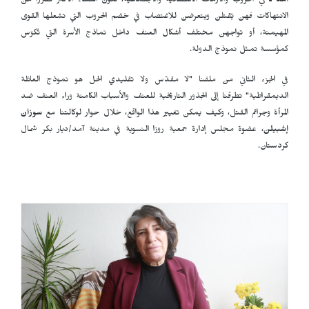
آمد ـ
في الحروب والأزمات الاقتصادية والاجتماعية، تكون النساء الأكثر تضرراً من
الانتهاكات فهن يُقتلن ويتعرضن للاغتصاب في خضم الحروب التي تشعلها القوى
المهيمنة، أو تواجهن مختلف أشكال العنف داخل نماذج الأسرة التي تُكرّس
كمؤسسة تمثل نموذج الدولة.
في الجزء الثاني من ملفنا "لا مقدّس ولا تقليدي الحل هو نموذج العائلة
الديمقراطية" تطرقنا إلى الجذور التاريخية للعنف والأسباب الكامنة وراء العنف ضد
المرأة وجرائم القتل، وكيف يمكن تغيير هذا الواقع، خلال حوار لوكالتنا مع
سوزان
إشبيلن
، عضوة مجلس إدارة جمعية روزا النسوية في مدينة آمد/ديار بكر شمال
كردستان.