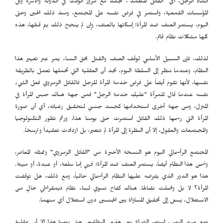
أنشأه الرجل، أي "القاتل المتعمد"، تجسّد مع مرور الوقت في الدولة والأسرة وكل
المؤسسات القمعية، واستمر في فرض نفسه على المجتمع، ومنذ ذلك الحين وحتى
اليوم، يستمر العنف ضد المرأة: إسكاتها بالعنف، وإن لم ينجح ذلك يتم قتلها، هذه
كلها مشكلات نظام قائم.
لذلك، فإن السبيل الأساسي لوقف العنف والقتل بحق النساء يمر عبر تغيير هذا
النظام، وعندما ننظر إلى السلطة اليوم، نجد أن العقلية التي تحملها تعمل بالطريقة
نفسها، لأنها تقوم أيضاً على فرض خدمة المرأة للرجل فالقاتل الزمروي فعل الشيء
نفسه عندما قال للمرأة "عليكِ خدمة الرجل" فمن جهة هناك حبس المرأة في
المنزل، ومن جهة أخرى استخدامها كجسد جنسي لتحقيق رغباته، أي أن صورة
المرأة التي رسمها ذلك القاتل استمرت حتى يومنا هذا، ورغم تطور التكنولوجيا
والمجتمعات والعقول، إلا أن النظرة إلى المرأة لم تتغير، بل ازدادت تعقيداً وترسخاً.
المجتمع الرأسمالي اليوم هو النسخة الأخيرة من "القاتل الزمروي" وممثله المعاصر،
وضمن هذا النظام أيضاً، يستمر العنف ضد المرأة؛ فهي إما سلعة، أو عبدة، أو ميتة.
هذا هو الدور الذي يفرضه عليها النظام الرأسمالي حالياً، ومع ذلك، هل توقفت
المرأة؟ لا بل واصلت نضالها. هناك كفاح نسوي لبناء نظام ديمقراطي خالٍ من
الاستغلال، يسعى إلى تحقيق المساواة بين الجنسين دون استغلال أي منهما.