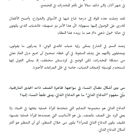
في شهر آذار، وكان ذلك مثالاً على تأثير المخدرات في المجتمع.
لقد وصلت هذه المواد إلى درجة تُباع فيها في الأسواق والشوارع، وأصبح الأطفال
قادرين على الوصول إليها بسهولة، لأن هذا الأمر يتم تسهيله، فالشباب الذين يكونون
في حالة خمول ذهني دائم هم ما يريده هذا النظام.
وعند السير في الشارع يمكن رؤية شباب فاقدي الوعي، لا يدركون ما يقولون،
ويتمايلون وكأنهم على وشك السقوط في أي لحظة، صحيح أن جميع دول العالم تعاني
من مشكلة المخدرات، لكن الوضع في كردستان مختلف، إذ يمكن القول إنها
تُستخدم كوسيلة لإضعاف الشباب، خاصة في ظل الصراعات الأخيرة.
من بين أشكال نضال النساء في مواجهة ظاهرة العنف ذات الجذور التاريخية،
يأتي مفهوم "الدفاع الذاتي" ما هو الدفاع الذاتي، ومتى تلجأ النساء إليه؟
الدفاع الذاتي هو مجموعة التدابير التي تتخذها المرأة لحماية بقائها في الحياة، ولا
يعني الرد على العنف بالعنف، بل هو الأساليب التي تعتمدها المرأة لحماية نفسها،
فكيف يكون الدفاع الذاتي للمرأة؟ يكون من خلال التنظيم، أي أن التنظيم هو أكبر
أشكال الدفاع الذاتي.