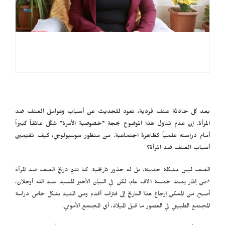
بعد كل حادثة عنف فردية، نعود للحديث عن أسباب وعوامل العنف ضد
المرأة. إن عدم تناول هذا الموضوع بحجة "خصوصية الأسرة" شكّل عائقاً كبيراً
أمام دراسته علمياً كظاهرة اجتماعية. من منظور سوسيولوجي، كيف تقيّمين
أسباب العنف ضد المرأة؟
العنف ليس مشكلة حديثة، بل له جذور تاريخية. كنا نقيّم تاريخ العنف ضد المرأة
ضمن إطار يمتد لخمسة آلاف عام، لكن في البيان الأخير للسيد عبد الله أوجلان،
أصبح من الممكن إرجاع هذا التاريخ إلى فترات أقدم ومن المفيد بشكل خاص دراسة
المجتمع الطبيعي في العصور ما قبل الميلاد، أي المجتمع الأمومي.