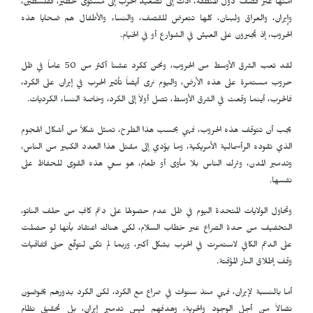
أمنها عبر قصف دول المنطقة، أدت إلى تصعيد الحرب إلى مستوى خطير، ففلسطين،
وإيران، والعراق ولبنان، كلها تتعرض للقصف، والنساء والأطفال هم ضحايا هذه
الحروب، إذ يُجبرون على العيش في الشوارع أو في الخيام.
لقد تعب الشرق الأوسط من الحروب، ونحن ككرد عشنا أكثر من 50 عاماً في ظل
حروب مستمرة على هذه الأرض، واليوم نرى أيضاً تأثير الحرب في إيران على الكرد،
فالحرب، أينما وقعت في الشرق الأوسط، تصل أولاً إلى الكرد، وخاصة النساء الكرديات.
يجب أن تتوقف هذه الحروب، فهي بحسب هذا الطرح، تمثل شكلاً من أشكال الهجوم
الذي تقوده الرأسمالية الأمريكية، وما يؤدي إلى مقتل هذا العدد الكبير من الناس،
وتدمير المدن، وترك الناس بلا مأوى أو طعام، هو سعي هذه القوى للحفاظ على
نفسها.
وتحاول الولايات المتحدة اليوم في ظل عدم حصولها على دعم كافٍ من حلف الناتو،
التخفيف من حدة الصراع عبر خطاب السلام، لكن هناك اعتقاد بأنها لو حصلت
على الدعم الكافي لاستمرت في الحرب بشكل أكبر، وربما لم تكن لتوقّع حتى اتفاقيات
وقف إطلاق النار المؤقتة.
أما بالنسبة لإيران، فهي منذ سنوات في صراع مع الكرد، لكن الكرد بدورهم يخوضون
نضالاً من أجل الوجود والحرية، وهدفهم ليس تدمير إيران، بل تحقيق نظام