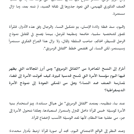
ومع مرور الزمن، استمر الصراع بين هذين النظامين حتى يومنا هذا إلا أن عقلية
العنف الذكوري المهيمن، التي تعود جذورها إلى ثقافة الصيد، لم تنتهِ بعد، وما تزال
مستمرة.
واليوم، منذ لحظة ولادة الإنسان، يتم تشكيل النساء والرجال وفق هذه الأدوار، فالمرأة
تُصوَّر كشخصية سلبية، خاضعة ومطيعة للرجل، بينما يُصنع في المقابل نموذج
الرجل المسيطر، الحاكم، صاحب السلطة والمال، ولا يزال هذا الصراع الفكري مستمراً
وسيستمر، لكن النساء لن يخضعن لخطط "القاتل الزمروي".
أشرتم إلى النسخ المعاصرة من "القاتل الزمروي" ومن أبرز المجالات التي يظهر
فيها اليوم مؤسسة الأسرة التي تُمنح قدسية كبيرة، كيف تحولت الأسرة إلى فضاء
لممارسة العنف ضد النساء؟ وهل من الممكن العودة إلى نموذج الأسرة
الديمقراطية؟
عند بناء تنظيمه، يعتمد "القاتل الزمروي" على هياكل مساندة، ويتم استخدام بنية
الأسرة كوسيلة لحبس المرأة داخل المنزل واستمرار استعبادها، وهكذا تتحول الأسرة إلى
جزء من عقلية هذا النظام، لأنها تُعد الوسيلة الأنسب لإخضاع المرأة.
وعند النظر إلى الواقع الاجتماعي اليوم، نجد أن صورة المرأة ترتبط بأدوار محددة: