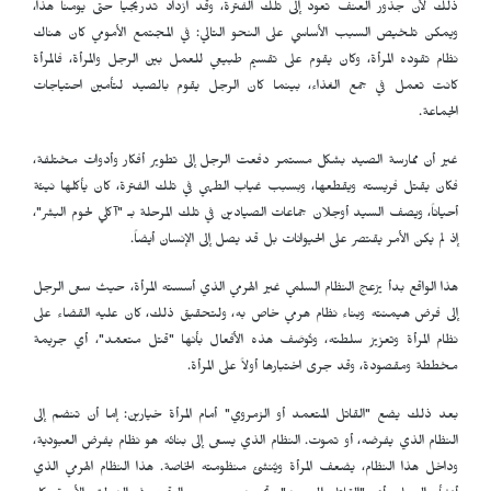
ذلك لأن جذور العنف تعود إلى تلك الفترة، وقد ازداد تدريجياً حتى يومنا هذا،
ويمكن تلخيص السبب الأساسي على النحو التالي: في المجتمع الأمومي كان هناك
نظام تقوده المرأة، وكان يقوم على تقسيم طبيعي للعمل بين الرجل والمرأة، فالمرأة
كانت تعمل في جمع الغذاء، بينما كان الرجل يقوم بالصيد لتأمين احتياجات
الجماعة.
غير أن ممارسة الصيد بشكل مستمر دفعت الرجل إلى تطوير أفكار وأدوات مختلفة،
فكان يقتل فريسته ويقطعها، وبسبب غياب الطهي في تلك الفترة، كان يأكلها نيئة
أحياناً، ويصف السيد أوجلان جماعات الصيادين في تلك المرحلة بـ "آكلي لحوم البشر"،
إذ لم يكن الأمر يقتصر على الحيوانات بل قد يصل إلى الإنسان أيضاً.
هذا الواقع بدأ يزعج النظام السلمي غير الهرمي الذي أسسته المرأة، حيث سعى الرجل
إلى فرض هيمنته وبناء نظام هرمي خاص به، ولتحقيق ذلك، كان عليه القضاء على
نظام المرأة وتعزيز سلطته، وتُوصَف هذه الأفعال بأنها "قتل متعمّد"، أي جريمة
مخططة ومقصودة، وقد جرى اختبارها أولاً على المرأة.
بعد ذلك يضع "القاتل المتعمد أو الزمروي" أمام المرأة خيارين: إما أن تنضم إلى
النظام الذي يفرضه، أو تموت. النظام الذي يسعى إلى بنائه هو نظام يفرض العبودية،
وداخل هذا النظام، يضعف المرأة ويُنشئ منظومته الخاصة. هذا النظام الهرمي الذي