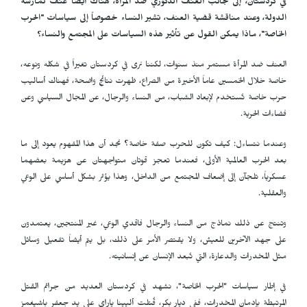
في كردستان، إلى جانب العنف الذكوري ضد المرأة، هناك أيضاً عنف تمارسه
الدولة، وعند مناقشة قضية العنف، تشير النساء خصوصاً إلى سياسات "الحرب
الخاصة"، ماذا يمكن القول عن تأثير هذه السياسات على المجتمع والنساء؟
العنف ضد المرأة مستمر منذ سنوات، لكننا نرى في كردستان تغيراً في شكله ونوعه،
خاصة خلال الخمسين عاماً الأخيرة من الصراع، ظهرت نتائج واضحة، فهناك أساليب
حرب خاصة تُستخدم لإبعاد الشباب، من النساء والرجال، عن المجال السياسي وعن
فضاءات الحرية.
وعندما نتساءل: كيف تكون للحرب صفة خاصة؟ نجد أن هذا المفهوم يعود إلى ما
بعد الحرب العالمية الأولى، فعندما تعجز قوتان متواجهتان عن هزيمة بعضهما
عسكرياً، تلجآن إلى إضعاف المجتمع من الداخل، وهذا يؤثر بشكل أساسي على الوعي
والعقلية.
وتنتج عن ذلك نماذج من النساء والرجال فاقدي الوعي، غير المنتجين، يعتمدون
على جهد الآخرين للعيش، ولا يقتصر الأمر على ذلك، بل يتم أيضاً تفعيل وسائل
مثل المخدرات والدعارة، التي تُبعد الإنسان عن إنسانيته.
في إطار سياسات "الحرب الخاصة"، نشهد في كردستان العديد من جرائم القتل
المرتبطة بإدمان المخدرات، ففي ديار بكر، قُتلت أليينا ياراي على يد جعفر باشيغمز