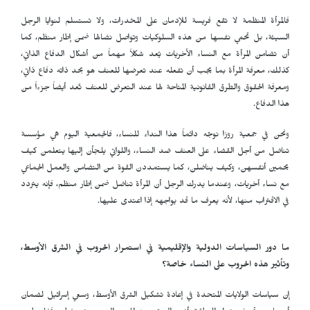
فالمرأة المنظمة لا تقع فريسة للإدمان على المخدرات، ولا تستسلم لنوايا الرجل
السيئة، بل تحمي نفسها من هذه السلوكيات وتواصل نضالها ضمن إطار منظم، كما
أن تضامن المرأة مع النساء الأخريات يُعد شكلاً مهماً من أشكال الدفاع الذاتي،
كذلك، معرفة المرأة بما يجب أن تفعله عند تعرضها للعنف هو بحد ذاته دفاع ذاتي،
ومعرفة الحقوق والطرق القانونية المتاحة لها عند التعرض للعنف تُعد أيضاً جزءاً من
هذا الدفاع.
ونحن في جمعية روزا نوجّه دائماً هذا النداء للنساء، فالجمعية اليوم هي مؤسسة
تناضل من أجل القضاء على العنف ضد النساء، واللواتي يلجأن إليها يتعلمن كيف
يحمين أنفسهن، وكيف يناضلن، كما يستمددن القوة من التضامن والعمل الجماعي
مع نساء أخريات، وعندما يدرك الرجل أن المرأة تناضل ضمن إطار منظم، فإنه يتردد
في الاقتراب منها، لأنه يعرف ما قد يواجهه إذا اعتدى عليها.
ما دور السياسات الدولية والإقليمية في استمرار الحروب في الشرق الأوسط،
وتأثير هذه الحروب على النساء خاصة؟
إن سياسات الولايات المتحدة في إعادة تشكيل الشرق الأوسط، وسعي إسرائيل لضمان