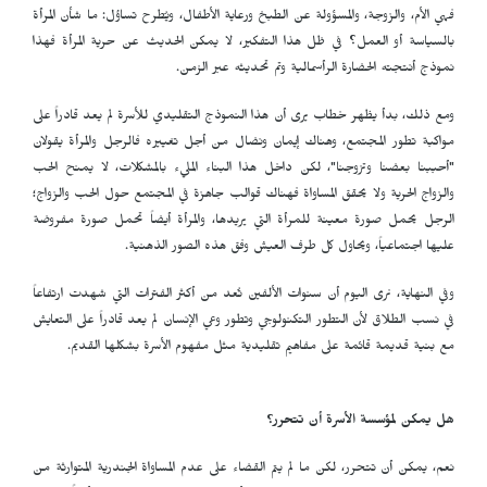
فهي الأم، والزوجة، والمسؤولة عن الطبخ ورعاية الأطفال، ويُطرح تساؤل: ما شأن المرأة
بالسياسة أو العمل؟ في ظل هذا التفكير، لا يمكن الحديث عن حرية المرأة فهذا
نموذج أنتجته الحضارة الرأسمالية وتم تحديثه عبر الزمن.
ومع ذلك، بدأ يظهر خطاب يرى أن هذا النموذج التقليدي للأسرة لم يعد قادراً على
مواكبة تطور المجتمع، وهناك إيمان ونضال من أجل تغييره فالرجل والمرأة يقولان
"أحببنا بعضنا وتزوجنا"، لكن داخل هذا البناء المليء بالمشكلات، لا يمنح الحب
والزواج الحرية ولا يحقق المساواة فهناك قوالب جاهزة في المجتمع حول الحب والزواج؛
الرجل يحمل صورة معينة للمرأة التي يريدها، والمرأة أيضاً تحمل صورة مفروضة
عليها اجتماعياً، ويحاول كل طرف العيش وفق هذه الصور الذهنية.
وفي النهاية، نرى اليوم أن سنوات الألفين تُعد من أكثر الفترات التي شهدت ارتفاعاً
في نسب الطلاق لأن التطور التكنولوجي وتطور وعي الإنسان لم يعد قادراً على التعايش
مع بنية قديمة قائمة على مفاهيم تقليدية مثل مفهوم الأسرة بشكلها القديم.
هل يمكن لمؤسسة الأسرة أن تتحرر؟
نعم، يمكن أن تتحرر، لكن ما لم يتم القضاء على عدم المساواة الجندرية المتوارثة من