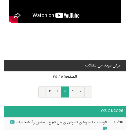
عرض المزيد من المقالات
الصفحة ٥ / ٣٥
‹
٣
٤
٥
٦
٧
›
02/01/2026
07:18
المؤسسات النسوية في السودان في ظل النزاع... حضور رغم التحديات