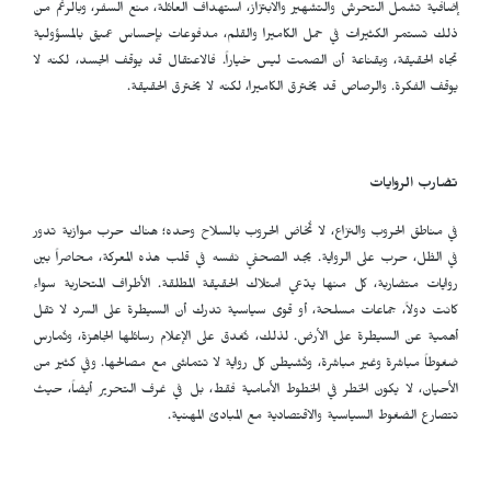
إضافية تشمل التحرش والتشهير والابتزاز، استهداف العائلة، منع السفر، وبالرغم من
ذلك تستمر الكثيرات في حمل الكاميرا والقلم، مدفوعات بإحساس عميق بالمسؤولية
تجاه الحقيقة، وبقناعة أن الصمت ليس خياراً. فالاعتقال قد يوقف الجسد، لكنه لا
يوقف الفكرة. والرصاص قد يخترق الكاميرا، لكنه لا يخترق الحقيقة.
تضارب الروايات
في مناطق الحروب والنزاع، لا تُخاض الحروب بالسلاح وحده؛ هناك حرب موازية تدور
في الظل، حرب على الرواية. يجد الصحفي نفسه في قلب هذه المعركة، محاصراً بين
روايات متضاربة، كل منها يدّعي امتلاك الحقيقة المطلقة. الأطراف المتحاربة سواء
كانت دولاً، جماعات مسلحة، أو قوى سياسية تدرك أن السيطرة على السرد لا تقل
أهمية عن السيطرة على الأرض. لذلك، تُغدق على الإعلام رسائلها الجاهزة، وتُمارس
ضغوطاً مباشرة وغير مباشرة، وتُشيطن كل رواية لا تتماشى مع مصالحها. وفي كثير من
الأحيان، لا يكون الخطر في الخطوط الأمامية فقط، بل في غرف التحرير أيضاً، حيث
تتصارع الضغوط السياسية والاقتصادية مع المبادئ المهنية.