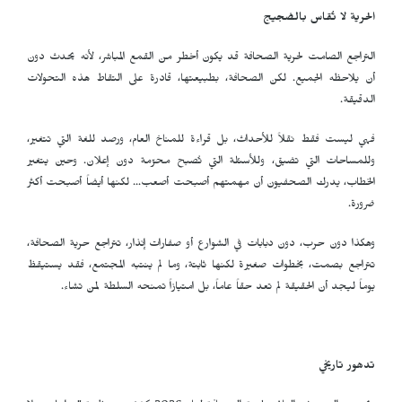
الحرية لا تُقاس بالضجيج
التراجع الصامت لحرية الصحافة قد يكون أخطر من القمع المباشر، لأنه يحدث دون
أن يلاحظه الجميع. لكن الصحافة، بطبيعتها، قادرة على التقاط هذه التحولات
الدقيقة.
فهي ليست فقط نقلاً للأحداث، بل قراءة للمناخ العام، ورصد للغة التي تتغير،
وللمساحات التي تضيق، وللأسئلة التي تُصبح محرّمة دون إعلان. وحين يتغير
الخطاب، يدرك الصحفيون أن مهمتهم أصبحت أصعب… لكنها أيضاً أصبحت أكثر
ضرورة.
وهكذا دون حرب، دون دبابات في الشوارع أو صفارات إنذار، تتراجع حرية الصحافة،
تتراجع بصمت، بخطوات صغيرة لكنها ثابتة، وما لم ينتبه المجتمع، فقد يستيقظ
يوماً ليجد أن الحقيقة لم تعد حقاً عاماً، بل امتيازاً تمنحه السلطة لمن تشاء.
تدهور تاريخي