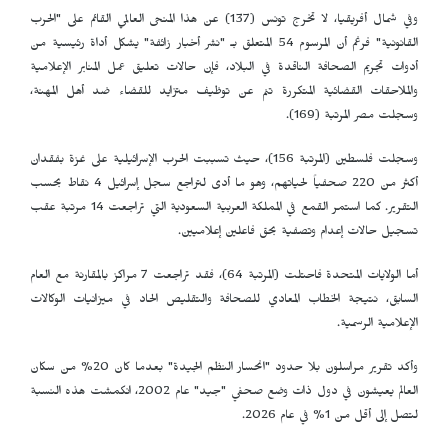
وفي شمال أفريقيا، لا تخرج تونس (137) عن هذا المنحى العالمي القائم على "الحرب
القانونية" فرغم أن المرسوم 54 المتعلق بـ "نشر أخبار زائفة" يشكل أداة رئيسية من
أدوات تجريم الصحافة الناقدة في البلاد، فإن حالات تعليق عمل المنابر الإعلامية
والملاحقات القضائية المتكررة تنم عن توظيف متزايد للقضاء ضد أهل المهنة،
وسجلت مصر المرتبة (169).
وسجلت فلسطين (المرتبة 156)، حيث تسببت الحرب الإسرائيلية على غزة بفقدان
أكثر من 220 صحفياً لحياتهم، وهو ما أدى لتراجع سجل إسرائيل 4 نقاط بحسب
التقرير. كما استمر القمع في المملكة العربية السعودية التي تراجعت 14 مرتبة عقب
تسجيل حالات إعدام وتصفية بحق فاعلين إعلاميين.
أما الولايات المتحدة فاحتلت (المرتبة 64)، فقد تراجعت 7 مراكز بالمقارنة مع العام
السابق، نتيجة الخطاب المعادي للصحافة والتقليص الحاد في ميزانيات الوكالات
الإعلامية الرسمية.
وأكد تقرير مراسلون بلا حدود "انحسار النظم الجيدة" بعدما كان 20% من سكان
العالم يعيشون في دول ذات وضع صحفي "جيد" عام 2002، انكمشت هذه النسبة
لتصل إلى أقل من 1% في عام 2026.