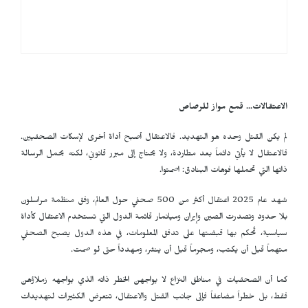
الاعتقالات... قمع مواز للرصاص
لم يكن القتل وحده هو التهديد. فالاعتقال أصبح أداة أخرى لإسكات الصحفيين.
فالاعتقال لا يأتي دائماً بعد مطاردة، ولا يحتاج إلى مبرر قانوني، لكنه يحمل الرسالة
ذاتها التي تحملها فوهات البنادق: اصمتوا.
شهد عام 2025 اعتقال أكثر من 500 صحفي حول العالم، وفق منظمة مراسلون
بلا حدود وتصدرت الصين وإيران وميانمار قائمة الدول التي تستخدم الاعتقال كأداة
سياسية، تُحكم بها قبضتها على تدفق المعلومات، في هذه الدول يصبح الصحفي
متهماً قبل أن يكتب، ومجرماً قبل أن ينشر، ومهدداً حتى لو صمت.
كما أن الصحفيات في مناطق النزاع لا يواجهن الخطر ذاته الذي يواجهه زملاؤهن
فقط، بل خطراً مضاعفاً فإلى جانب القتل والاعتقال، تتعرض الكثيرات لتهديدات