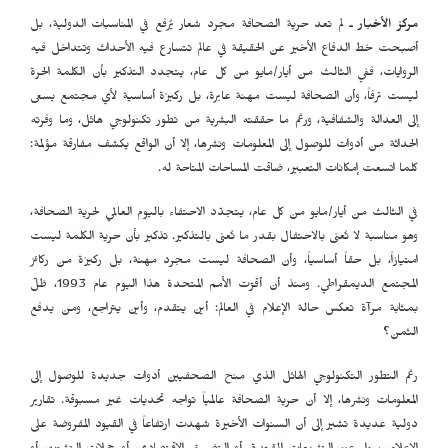
مركز الأخبار
ـ لم تعد حرية الصحافة مجرد شعار يُرفع في المناسبات الدولية، بل
أصبحت خط الدفاع الأخير عن الحقيقة في عالم تتسارع فيه الأحداث وتتداخل فيه
الروايات، ففي الثالث من أيار/مايو من كل عام، يتجدد التذكير بأن الكلمة الحرة
ليست ترفاً، وأن الصحافة ليست مهنة عابرة، بل ركيزة أساسية لأي مجتمع يسعى
إلى العدالة والشفافية، ورغم ما حققته البشرية من تطور تكنولوجي هائل، وما وفرته
الحداثة من أدوات للوصول إلى المعلومات ونشرها، إلا أن الواقع يكشف مفارقة مؤلمة:
كلما اتسعت إمكانات التعبير، ضاقت المساحات المتاحة له.
في الثالث من أيار/مايو من كل عام، يتجدّد الاحتفاء باليوم العالمي لحرية الصحافة،
وهو مناسبة لا تُعنى بالاحتفال بقدر ما تُعنى بالتذكير. تذكير بأن حرية الكلمة ليست
امتيازاً، بل حقاً أساسياً، وأن الصحافة ليست مجرد مهنة، بل ركيزة من ركائز
المجتمع الديمقراطي. ومنذ أن أقرّت الأمم المتحدة هذا اليوم عام 1993، ظلّ
بمثابة مرآة تعكس حالة الإعلام في العالم: أين يتقدم، وأين يتراجع، ومن يدفع
الثمن؟
رغم التطور التكنولوجي الهائل الذي منح الصحفيين أدوات جديدة للوصول إلى
المعلومات ونشرها، إلا أن حرية الصحافة عالمياً تواجه تحديات غير مسبوقة. تقارير
دولية عديدة تشير إلى أن السنوات الأخيرة شهدت ارتفاعاً في القيود المفروضة على