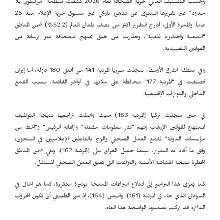
وبحسب التصنيف العالمي لحرية الصحافة لعام 2026 كشفت منظمة "مراسلون بلا
حدود" عبر تقريرها السنوي عن تدهور
تاريخي غير مسبوق لحرية الإعلام منذ 25
عاماً. وللمرة الأولى، أدرج التقرير أكثر من نصف بلدان العالم (52.2%) ضمن المناطق
"الصعبة والخطيرة للغاية"، وحذرت من خنق ممنهج للصحافة عبر ترسانة من
القوانين التقييدية.
وفي منطقة الشرق الأوسط، سجلت سوريا المرتبة 141 من أصل 180 دولة، أما إيران
فصنفت في "المرتبة 177" محافظةً على مكانها في أواخر القائمة، بسبب القمع
الداخلي والتوترات الإقليمية.
في حين سجلت تركيا (المرتبة 163) حيث واصلت تراجعها نتيجة التوظيف
الممنهج لقوانين الإرهاب وتهم "نشر معلومات مضللة" و"إهانة الرئيس" و"الحط من
مؤسسات الدولة" لقمع العمل الصحفي والزج بالفاعلين الإعلاميين في السجون،
وفق ما أفاد به التقرير. بينما حصل العراق على (المرتبة 162)، وبقي ضمن المناطق
الخطرة نتيجة الهشاشة الأمنية والنزاعات التي تعيق العمل الصحفي المستقل.
كما يُعزى هذا التراجع إلى اندلاع النزاعات المسلحة بوتيرة متكررة، كما هو الحال في
السودان الذي جاء في المرتبة (161)، واليمن (164)، إذ من الطبيعي أن تكون الحروب
الدائرة قد تركت بصمتها الواضحة هذا العام.