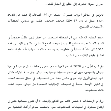
خبر إلى معركة صغيرة، وكل خطوة إلى اختبار للبقاء.
فالوضع في مناطق الحروب يُظهر أن الحقيقة هي أول الضحايا، إذ شهد عام 2025
وحده مقتل ما بين 67 و129 صحفياً وصحفية عالمياً، مع استمرار الاعتقالات
والاستهداف الممنهج.
وتتفق التقارير الدولية على أن الصحافة أصبحت من أخطر المهن عالمياً، خصوصاً في
الشرق الأوسط حيث تتقاطع الحروب المفتوحة، القمع السياسي، والانهيار المؤسسي. فعام
2025 كان عاماً استثنائياً في خطورته، إذ وصفته منظمات دولية بأنه عام استباحة
الحقوق وتجذّر الإفلات من العقاب.
وفي الربع الأول من 2026، استمر النزيف، مع تسجيل حالات قتل جديدة في غزة
ولبنان والسودان، دون أن تتوفر حصيلة نهائية بعد. ولكن وفق ما تم توثيقه خلال
شهر نيسان/أبريل فإنه جرى مقتل عدد من الصحفيات في سياق تصاعد العنف
في الشرق الأوسط، خاصةً في الهجمات الإسرائيلية المستمرة على لبنان، حيث قتلت
ثلاث صحفيات.
ورغم أن الإحصاءات لا تفصل دائماً بين الذكور والإناث، إلا أن تقارير ميدانية تشير إلى
ارتفاع ملحوظ في استهداف الصحفيات، سواء بالقصف المباشر أو أثناء التغطية من