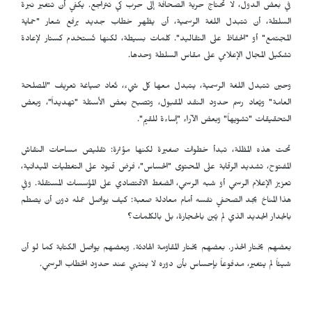
في بعض الدول، لا تحتاج حرية الصحافة إلى حرب كي تتراجع. يكفي أن تتغير نبرة
السلطة، أن تتبدل اللغة الرسمية، أن يظهر خطاب جديد يرفع شعار "حماية
المجتمع" أو "الحفاظ على التقاليد". كلمات بسيطة، لكنها تُستخدم كستار لإعادة
تشكيل المجال الإعلامي على مقاس السلطة وحدها.
وحين تتبدل اللغة الرسمية، يتبدل معها كل شيء، تُعاد صياغة تعريف "المصلحة
العامة" ويُعاد رسم حدود النقد المقبول، وتصبح بعض الأسئلة "تهديداً"، وبعض
التحقيقات "تشويهاً" وبعض الآراء "إساءة للقيم".
تحت هذه المظلة، تبدأ خطوات صغيرة لكنها مؤثرة: تقليص مساحات النقاش
المفتوح، تشديد الرقابة على المحتوى "الحساس"، فرض قيود على التغطيات الميدانية،
تعزيز الإعلام الرسمي أو شبه الرسمي، الضغط الاقتصادي على المؤسسات المستقلة. وفي
هذا المناخ يجد الصحفي نفسه أمام معادلة صعبة: كيف يواصل عمله دون أن يصطم
بالجدار الجديد الذي لم يُبنَ بالحجارة، بل بالكلمات؟
بعضهم يختار الحذر. بعضهم يختار المقاومة الهادئة. وبعضهم يواصل الكتابة كما لو أن
شيئاً لم يتغير، مدفوعاً بإحساس بأن دوره لا ينتهي عند حدود الخطاب الرسمي.