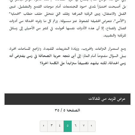
وفي ظل هذا الوضع القاتم، يتضح أن حرية الصحافة لم تعد مجرد مؤشر ديمقراطي،
بل أصبحت اختباراً لمدى صمود المجتمعات أمام موجات القمع والتضليل. فبين
القتل والاعتقال، وبين الرقابة الصريحة وتلك التي تتخفّى خلف خطاب "الحماية"
و"الأمن"، تتعرض الحقيقة لضغوط غير مسبوقة. ورغم كل ما وفرته الحداثة من أدوات
اتصال وانفتاح، إلا أن هذه الأدوات نفسها تحولت في كثير من الأحيان إلى وسائل
للرقابة والتقييد.
ومع استمرار النزاعات والحروب، وزيادة التشريعات المقيّدة، وتراجع المساحات الحرة،
يبقى السؤال مفتوحاً أمام العالم:
إلى أين تتجه حرية الصحافة في زمن يفترض أنه
زمن الحداثة، لكنه يشهد تضييقاً متزايداً على الكلمة الحرة؟
عرض المزيد من المقالات
الصفحة ٥ / ٣٥
‹
٣
٤
٥
٦
٧
›