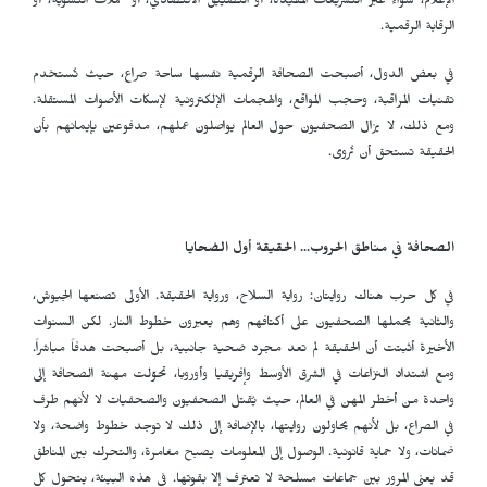
الإعلام، سواء عبر التشريعات المقيّدة، أو التضييق الاقتصادي، أو حملات التشويه، أو
الرقابة الرقمية.
في بعض الدول، أصبحت الصحافة الرقمية نفسها ساحة صراع، حيث تُستخدم
تقنيات المراقبة، وحجب المواقع، والهجمات الإلكترونية لإسكات الأصوات المستقلة.
ومع ذلك، لا يزال الصحفيون حول العالم يواصلون عملهم، مدفوعين بإيمانهم بأن
الحقيقة تستحق أن تُروى.
الصحافة في مناطق الحروب... الحقيقة أول الضحايا
في كل حرب هناك روايتان: رواية السلاح، ورواية الحقيقة. الأولى تصنعها الجيوش،
والثانية يحملها الصحفيون على أكتافهم وهم يعبرون خطوط النار. لكن السنوات
الأخيرة أثبتت أن الحقيقة لم تعد مجرد ضحية جانبية، بل أصبحت هدفاً مباشراً.
ومع اشتداد النزاعات في الشرق الأوسط وإفريقيا وأوروبا، تحوّلت مهنة الصحافة إلى
واحدة من أخطر المهن في العالم، حيث يُقتل الصحفيون والصحفيات لا لأنهم طرف
في الصراع، بل لأنهم يحاولون روايتها، بالإضافة إلى ذلك لا توجد خطوط واضحة، ولا
ضمانات، ولا حماية قانونية. الوصول إلى المعلومات يصبح مغامرة، والتحرك بين المناطق
قد يعني المرور بين جماعات مسلحة لا تعترف إلا بقوتها. في هذه البيئة، يتحول كل