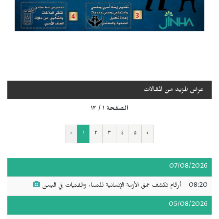
عرض المزيد من المقالات
الصفحة ١ / ١٢
‹
١
٢
٣
٤
٥
›
07/08/2026
08:20
أرقام تكشف عمق الأزمة الإنسانية للنساء والفتيات في اليمن
05/08/2026