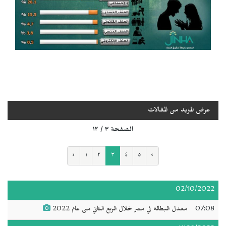
عرض المزيد من المقالات
الصفحة ٣ / ١٢
‹
١
٢
٣
٤
٥
›
02/10/2022
07:08
معدل البطالة في مصر خلال الربع الثاني من عام 2022