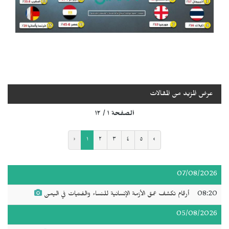
عرض المزيد من المقالات
الصفحة ١ / ١٢
‹
١
٢
٣
٤
٥
›
07/08/2026
08:20
أرقام تكشف عمق الأزمة الإنسانية للنساء والفتيات في اليمن
05/08/2026