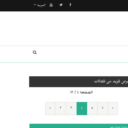
العربية
رض المزيد من المقالات
الصفحة ٤ / ١٢
‹
٢
٣
٤
٥
٦
›