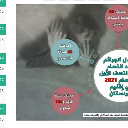
22
03
22
05
22
09
22
06
22
06