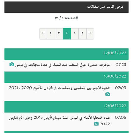
عرض المزيد من المقالات
الصفحة ٤ / ١٢
‹
٢
٣
٤
٥
٦
›
22/06/2022
07:23
مؤشرات خطيرة حول العنف ضد النساء في عدة مجالات في تونس
16/06/2022
07:03
فجوة الأجور بين المعلمين والمعلمات في الأردن للأعوام 2020 ـ 2021
12/06/2022
07:05
عدد ضحايا الألغام في اليمن منذ نيسان/أبريل 2015 وحتى آذار/مارس
2022