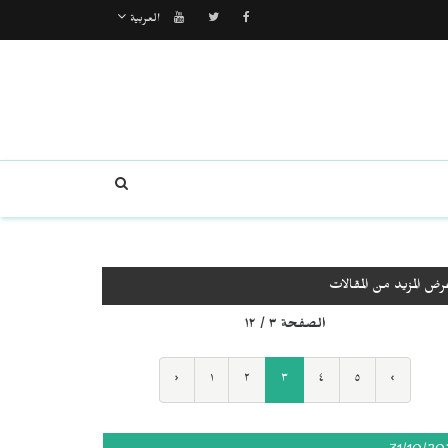
العربية
رض المزيد من المقالات
الصفحة ٣ / ١٢
‹
١
٢
٣
٤
٥
›