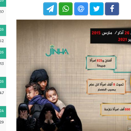
26
20
26
52
26
:13
26
47
24
29