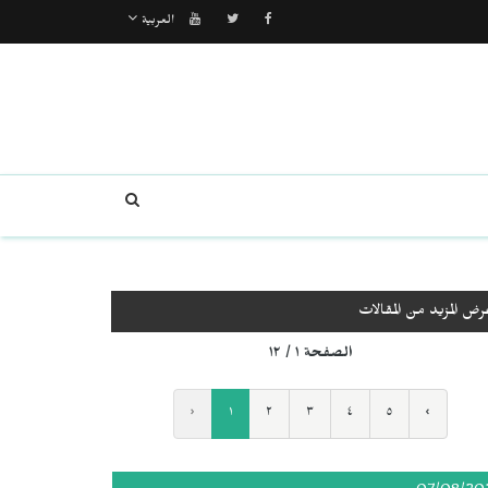
العربية
رض المزيد من المقالات
الصفحة ١ / ١٢
‹
١
٢
٣
٤
٥
›