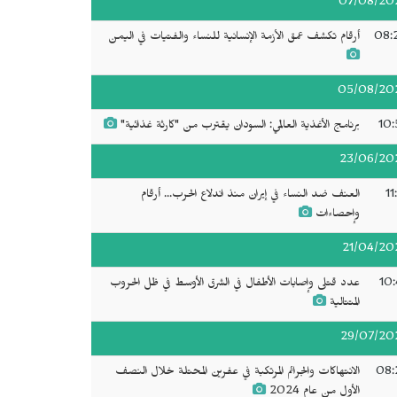
07/08/20
08:
أرقام تكشف عمق الأزمة الإنسانية للنساء والفتيات في اليمن
05/08/20
10:
برنامج الأغذية العالمي: السودان يقترب من "كارثة غذائية"
23/06/20
11
العنف ضد النساء في إيران منذ اندلاع الحرب... أرقام
وإحصاءات
21/04/20
10:
عدد قتلى وإصابات الأطفال في الشرق الأوسط في ظل الحروب
المتتالية
29/07/20
08:
الانتهاكات والجرائم المرتكبة في عفرين المحتلة خلال النصف
الأول من عام 2024