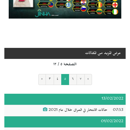
عرض المزيد من المقالات
الصفحة ٥ / ١٢
‹
٣
٤
٥
٦
٧
›
13/02/2022
07:53
حالات الانتحار في العراق خلال عام 2021
01/02/2022