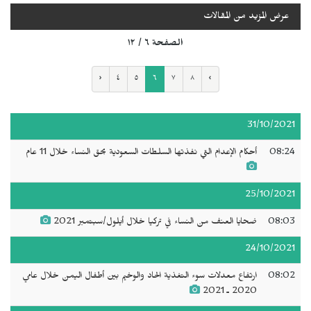
عرض المزيد من المقالات
الصفحة ٦ / ١٢
‹
٤
٥
٦
٧
٨
›
31/10/2021
08:24
أحكام الإعدام التي نفذتها السلطات السعودية بحق النساء خلال 11 عام
25/10/2021
08:03
ضحايا العنف من النساء في تركيا خلال أيلول/سبتمبر 2021
24/10/2021
08:02
ارتفاع معدلات سوء التغذية الحاد والوخيم بين أطفال اليمن خلال عامي
2020 ـ 2021