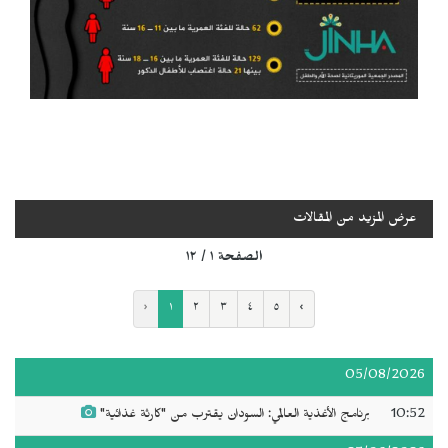
عرض المزيد من المقالات
الصفحة ١ / ١٢
‹
١
٢
٣
٤
٥
›
05/08/2026
10:52
برنامج الأغذية العالمي: السودان يقترب من "كارثة غذائية"