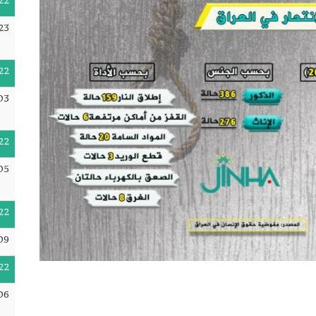
22
23
22
03
22
05
22
09
22
06