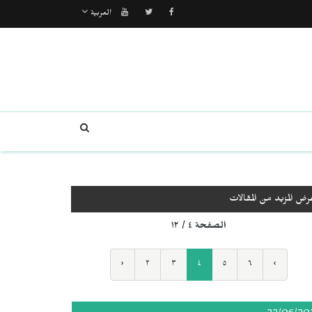
العربية
رض المزيد من المقالات
الصفحة ٤ / ١٢
‹
٢
٣
٤
٥
٦
›