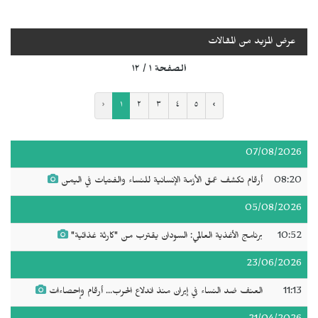
عرض المزيد من المقالات
الصفحة ١ / ١٢
‹
١
٢
٣
٤
٥
›
07/08/2026
08:20
أرقام تكشف عمق الأزمة الإنسانية للنساء والفتيات في اليمن
05/08/2026
10:52
برنامج الأغذية العالمي: السودان يقترب من "كارثة غذائية"
23/06/2026
11:13
العنف ضد النساء في إيران منذ اندلاع الحرب... أرقام وإحصاءات