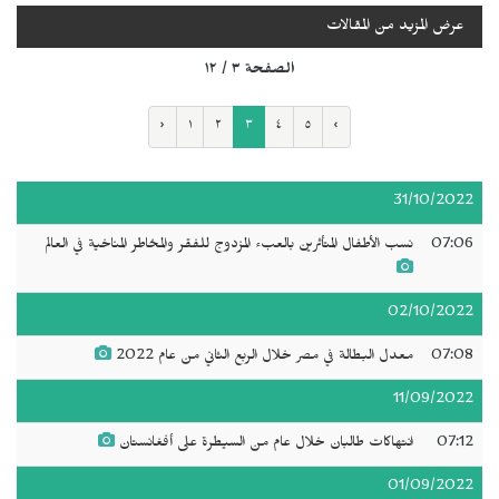
عرض المزيد من المقالات
الصفحة ٣ / ١٢
‹
١
٢
٣
٤
٥
›
31/10/2022
07:06
نسب الأطفال المتأثرين بالعبء المزدوج للفقر والمخاطر المناخية في العالم
02/10/2022
07:08
معدل البطالة في مصر خلال الربع الثاني من عام 2022
11/09/2022
07:12
انتهاكات طالبان خلال عام من السيطرة على أفغانستان
01/09/2022