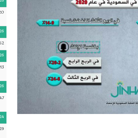
26
20
26
52
26
:13
26
47
24
29