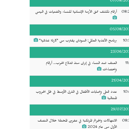
07/08/20
08:
أرقام تكشف عمق الأزمة الإنسانية للنساء والفتيات في اليمن
05/08/20
10:
برنامج الأغذية العالمي: السودان يقترب من "كارثة غذائية"
23/06/20
11
العنف ضد النساء في إيران منذ اندلاع الحرب... أرقام
وإحصاءات
21/04/20
10:
عدد قتلى وإصابات الأطفال في الشرق الأوسط في ظل الحروب
المتتالية
29/07/20
08:
الانتهاكات والجرائم المرتكبة في عفرين المحتلة خلال النصف
الأول من عام 2024