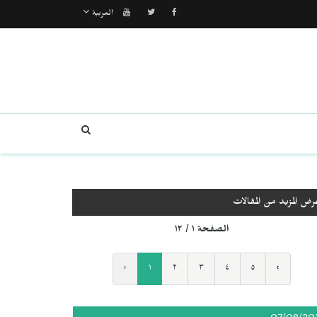
العربية
رض المزيد من المقالات
الصفحة ١ / ١٢
‹
١
٢
٣
٤
٥
›