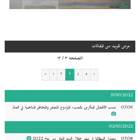
عرض المزيد من المقالات
الصفحة ٣ / ١٢
‹
١
٢
٣
٤
٥
›
31/10/2022
07:06
نسب الأطفال المتأثرين بالعبء المزدوج للفقر والمخاطر المناخية في العالم
02/10/2022
07:08
معدل البطالة في مصر خلال الربع الثاني من عام 2022