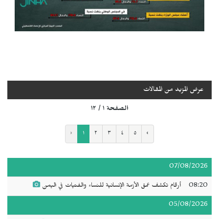
عرض المزيد من المقالات
الصفحة ١ / ١٢
‹
١
٢
٣
٤
٥
›
07/08/2026
08:20
أرقام تكشف عمق الأزمة الإنسانية للنساء والفتيات في اليمن
05/08/2026