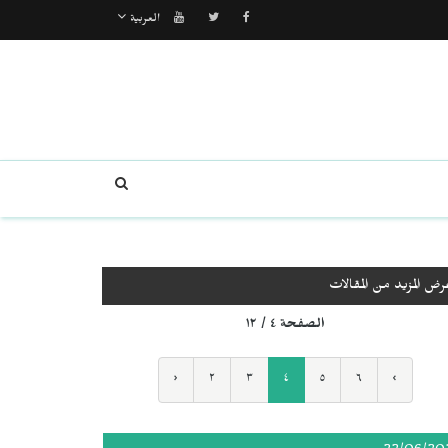
العربية
رض المزيد من المقالات
الصفحة ٤ / ١٢
‹
٢
٣
٤
٥
٦
›