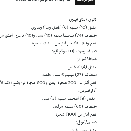
انفوجرافيك
الإثنين, 29 يوليو 2024, 08:29
كانون الثاني/يناير:
مقتل (10) بينهم (6) أطفال وامرأة وشابين
اختطاف (74) شخصاً بينهم (10) نساء و(10) قاصرين أطلق سراح (21) منهم
قطع واقتلاع الأشجار أكثر من 2000 شجرة
انتهاك وجرف (8) مواقع أثرية
شباط/فبراير:
مقتل (4) أشخاص
اختطاف (27) بينهم 6 نساء وطفلة
قطع أكثر من 200 شجرة زيتون و600 شجرة كرز وقلع آلاف الأشجار الحراجية
آذار/مارس:
مقتل (8) أشخصا بينهم (3) نساء
اختطاف (60) بينهم امرأتين
قطع أكثر من (100) شجرة
نيسان/أبريل: