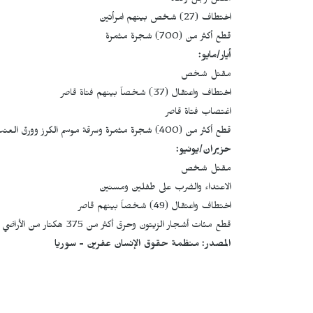
مقتل رجل وفتاة
اختطاف (27) شخص بينهم امرأتين
قطع أكثر من (700) شجرة مثمرة
أيار/مايو:
مقتل شخص
اختطاف واعتقال (37) شخصاً بينهم فتاة قاصر
اغتصاب فتاة قاصر
قطع أكثر من (400) شجرة مثمرة وسرقة موسم الكرز وورق العنب وحرق الأراضي الزراعية
حزيران/يونيو:
مقتل شخص
الاعتداء والضرب على طفلين ومسنين
اختطاف واعتقال (49) شخصاً بينهم قاصر
قطع مئات أشجار الزيتون وحرق أكثر من 375 هكتار من الأراضي الزراعية
المصدر: منظمة حقوق الإنسان عفرين - سوريا