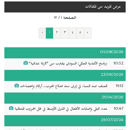
عرض المزيد من المقالات
الصفحة ١ / ١٢
‹
١
٢
٣
٤
٥
›
05/08/2026
10:52
برنامج الأغذية العالمي: السودان يقترب من "كارثة غذائية"
23/06/2026
11:13
العنف ضد النساء في إيران منذ اندلاع الحرب... أرقام وإحصاءات
21/04/2026
10:47
عدد قتلى وإصابات الأطفال في الشرق الأوسط في ظل الحروب المتتالية
29/07/2024