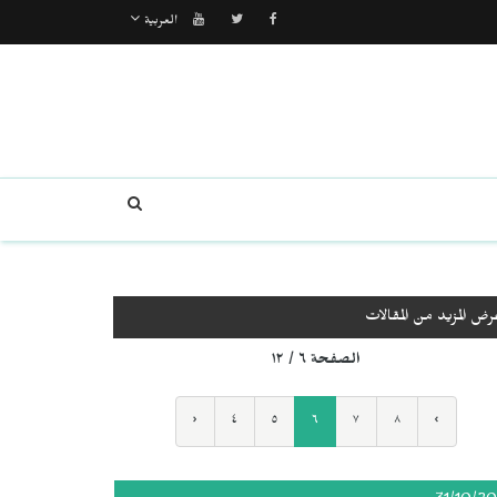
العربية
رض المزيد من المقالات
الصفحة ٦ / ١٢
‹
٤
٥
٦
٧
٨
›