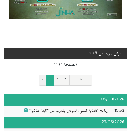
عرض المزيد من المقالات
الصفحة ١ / ١٢
‹
١
٢
٣
٤
٥
›
05/08/2026
10:52
برنامج الأغذية العالمي: السودان يقترب من "كارثة غذائية"
23/06/2026