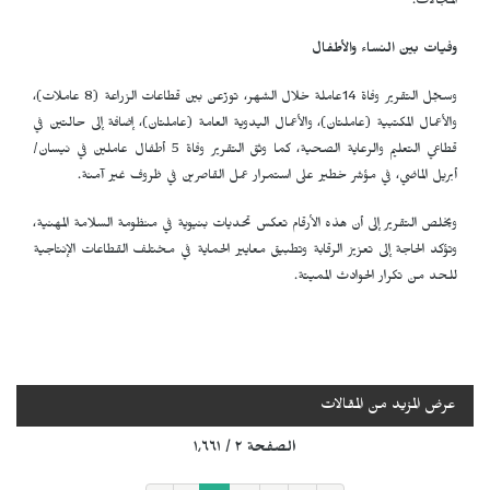
المجالات.
وفيات بين النساء والأطفال
وسجّل التقرير وفاة 14عاملة خلال الشهر، توزّعن بين قطاعات الزراعة (8 عاملات)،
والأعمال المكتبية (عاملتان)، والأعمال اليدوية العامة (عاملتان)، إضافة إلى حالتين في
قطاعي التعليم والرعاية الصحية، كما وثق التقرير وفاة 5 أطفال عاملين في نيسان/
أبريل الماضي، في مؤشر خطير على استمرار عمل القاصرين في ظروف غير آمنة.
ويخلص التقرير إلى أن هذه الأرقام تعكس تحديات بنيوية في منظومة السلامة المهنية،
وتؤكد الحاجة إلى تعزيز الرقابة وتطبيق معايير الحماية في مختلف القطاعات الإنتاجية
للحد من تكرار الحوادث المميتة.
عرض المزيد من المقالات
الصفحة ٢ / ١٬٦٦١