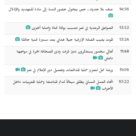
14:56
عنف بلا حدود... حين يتحول حضور النساء إلى مادة للتهديد والإذلال
13:52
الصواعق الرعدية في تعز تتسبب بوفاة فتاة وإصابة أخرين
13:24
الموت يغيب الفنانة الإيرانية جيلا هدايي بعد مسيرة فنية حافلة
11:48
أهالي مخمور يستذكرون دنيز فرات ودور الصحافة الحرة في مواجهة
داعش
11:06
ورشة عمل لتعزيز حماية المدافعات وتفعيل دور الإعلام في تعز
10:22
اتحاد العمل النسائي يطلق ميثاقاً لدعم المناصفة وحماية المغربيات داخل
الأحزاب