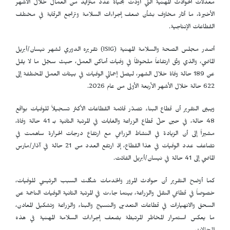
معدلات الحوادث المهنية التي أودت بحياة عدد متزايد من العمال خلال الأشهر
الأخيرة، ما أثار مخاوف بشأن ضعف إجراءات السلامة وتراجع الرقابة في مختلف
القطاعات الإنتاجية.
أصدر مجلس الصحة والسلامة المهنية (
ISIG
) تقريره الدوري لشهر نيسان/أبريل
الماضي، والذي وثّق ارتفاعاً ملحوظاً في وفيات أماكن العمل، حيث سجّل ما لا يقل
عن 189 حالة وفاة خلال الشهر، ليصل إجمالي الوفيات في بيئات العمل المختلفة إلى
622 حالة خلال الأشهر الأربعة الأولى من عام 2026.
ويبيّن التقرير أن قطاع البناء تصدّر قائمة القطاعات الأكثر تسجيلاً للوفيات بواقع
48 حالة، في حين حلّ قطاع الزراعة والغابات في المرتبة الثانية بـ 41 حالة وفاة،
مشيراً إلى أن الزيادة في النشاط الزراعي مع ارتفاع درجات الحرارة ساهمت في
تضاعف عدد الوفيات في هذا القطاع، إذ ارتفع العدد من 21 حالة في آذار/مارس
الماضي إلى 41 حالة في نيسان/أبريل الفائت.
كما أوضح التقرير أن حوادث المرور والخدمات شكّلت السبب الرئيسي للوفيات،
خصوصاً في قطاعي النقل والزراعة، بينما جاءت في المرتبة الثانية الوفيات الناجمة عن
السحق والانهيارات في قطاعات التعدين والنسيج والبناء والزراعة وتشكيل المعادن،
ما يعكس استمرار المخاطر المرتبطة بضعف إجراءات السلامة المهنية في هذه