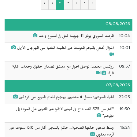
‹
١
٢
٣
٤
٥
›
08/08/2026
10:04
المرصد السوري يوثق 11 جريمة قتل في أسبوع واحد
10:01
الجزائر تحتفي بالبحر المتوسط عبر الطبعة الثانية من المهرجان الأزرق
09:57
روكسان محمد: نواصل الحوار مع دمشق لضمان حقوق وحدات حماية
المرأة
07/08/2026
22:05
أطباء السودان: مقتل 4 مدنيين بهجوم للدعم السريع على كردفان
19:30
"أكثر من 375 ألف نازح في لبنان لازالوا غير قادرين على العودة إلى
ديارهم"
15:24
وسط تدهور حالتها الصحية... حكمٌ بالسجن ‌‌‌أكثر من ثلاثة سنوات على
آزاده يعقوبي