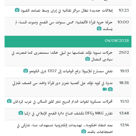
10:25
إغلاقات جديدة تطال مراكز ثقافية في إيران وسط تصاعد القيود
10:00
حركة حرية المرأة الأفغانية: خمس سنوات من القمع وصوت النساء لم
يُسكت
04/08/2026
21:02
حركات نسوية تؤكد تضامنها مع ليلى خالد: ستنتصرين كما انتصرتِ في
ميادين النضال
19:13
تفشٍ متسارع للإيبولا يرفع الوفيات إلى 1707 شرق الكونغو
18:36
ندوة في كويه تؤكد على أهمية تعزيز دور المرأة والحد من العنف المنزلي
15:12
تحركات عسكرية لقوات الدعم السريع تثير قلق السكان في غرب كردفان
13:48
تقارير MKG وDFG تكشف اتساع دائرة القمع الإعلامي في تركيا
13:14
بعد انتقاد الحكومة... تهديدات إلكترونية تستهدف نساء شاركن في
احتجاجات بالهند