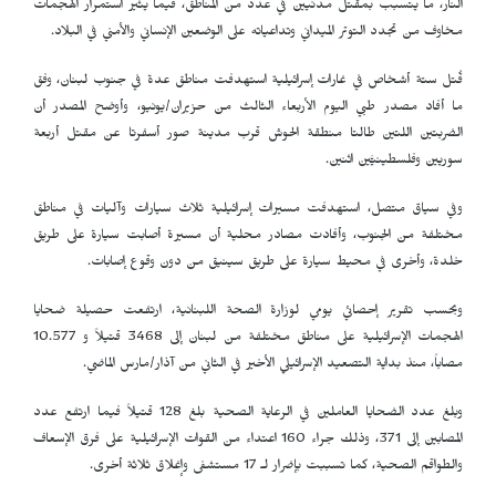
النار، ما يتسبب بمقتل مدنيين في عدد من المناطق، فيما يثير استمرار الهجمات
مخاوف من تجدد التوتر الميداني وتداعياته على الوضعين الإنساني والأمني في البلاد.
قُتل ستة أشخاص في غارات إسرائيلية استهدفت مناطق عدة في جنوب لبنان، وفق
ما أفاد مصدر طبي اليوم الأربعاء الثالث من حزيران/يونيو، وأوضح المصدر أن
الضربتين اللتين طالتا منطقة الحوش قرب مدينة صور أسفرتا عن مقتل أربعة
سوريين وفلسطينيَّين اثنين.
وفي سياق متصل، استهدفت مسيرات إسرائيلية ثلاث سيارات وآليات في مناطق
مختلفة من الجنوب، وأفادت مصادر محلية أن مسيرة أصابت سيارة على طريق
خلدة، وأخرى في محيط سيارة على طريق سينيق من دون وقوع إصابات.
وبحسب تقرير إحصائي يومي لوزارة الصحة اللبنانية، ارتفعت حصيلة ضحايا
الهجمات الإسرائيلية على مناطق مختلفة من لبنان إلى 3468 قتيلاً و 10.577
مصاباً، منذ بداية التصعيد الإسرائيلي الأخير في الثاني من آذار/مارس الماضي.
وبلغ عدد الضحايا العاملين في الرعاية الصحية بلغ 128 قتيلاً فيما ارتفع عدد
المصابين إلى 371، وذلك جراء 160 اعتداء من القوات الإسرائيلية على فرق الإسعاف
والطواقم الصحية، كما تسببت بإضرار لـ 17 مستشفى وإغلاق ثلاثة أخرى.