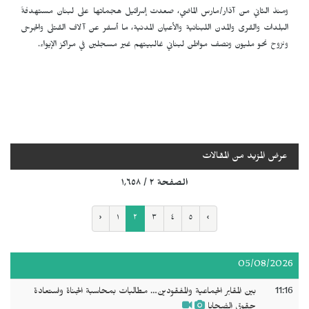
ومنذ الثاني من آذار/مارس الماضي، صعدت إسرائيل هجماتها على لبنان مستهدفةً
البلدات والقرى والمدن اللبنانية والأعيان المدنية، ما أسفر عن آلاف القتلى والجرحى
ونزوح نحو مليون ونصف مواطن لبناني غالبيتهم غير مسجلين في مراكز الإيواء.
عرض المزيد من المقالات
الصفحة ٢ / ١٬٦٥٨
‹
١
٢
٣
٤
٥
›
05/08/2026
11:16
بين المقابر الجماعية والمفقودين… مطالبات بمحاسبة الجناة واستعادة
حقوق الضحايا