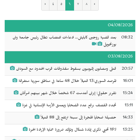
‹
٤
٥
٦
٧
٨
›
04/08/2026
08:32
بعد قضية روجين كابايش... ادعاءات اغتصاب تطال رئيس جامعة وان
يوزنجويِل
03/08/2026
20:57
قتلى ومصابون إثيوبيون بسقوط مقذوفات قرب الحدود مع السودان
16:01
المرصد السوري:13 قتيلاً خلال 48 ساعة في مناطق سورية متفرقة
15:24
تقرير حقوقي: إيران أعدمت 67 شخصاً خلال شهر بينهم امرأتان
15:11
تجدد القصف يرفع عدد الضحايا ويعمق الأزمة الإنسانية في غزة
14:33
حصيلة ضحايا الهجرة إلى سبتة ترتفع إلى 88 قتيلاً
13:25
YPJ تحيي ذكرى إبادة شنكال وتؤكد ضرورة حماية الإرادة الحرة