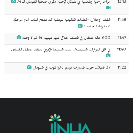
13:13
مراسم رسمية وشعبية في شنكال لإحياء ذكرى ضحايا الفرمان الـ 74
11:58
القائد أوجلان: الخطوات القانونية المرتقبة قد تفتح الباب أمام مرحلة
ديمقراطية جديدة
11:47
600 حالة اعتقال في الضفة خلال شهر بينهم 14 امرأة وفتاة
11:40
في ظل التوترات السياسية... بيت السينما الإيراني ينتقد اعتقال الفنانين
11:22
37 قتيلاً... حرب المسيرات توسع دائرة الموت في السودان