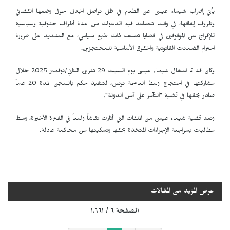
يأتي إضراب شيماء عيسى عن الطعام في ظل تواصل الجدل حول وضعها القضائي
وظروف إيقافها، في وقت تتصاعد فيه الدعوات من عدة أطراف حقوقية وسياسية
للإفراج عن الموقوفين في قضايا تصنف ذات طابع سياسي، مع التشديد على ضرورة
احترام الضمانات القانونية والحقوق الأساسية للمحتجزين.
وكان قد تم اعتقال شيماء عيسى يوم السبت 29 تشرين الثاني/نوفمبر 2025 خلال
مشاركتها في احتجاج وسط العاصمة تونس، لتنفيذ حكم بالسجن لمدة 20 عاماً
صادر بحقها في قضية "التآمر على أمن الدولة".
وتعد قضية شيماء عيسى من الملفات التي أثارت نقاشاً واسعاً في الفترة الأخيرة، وسط
مطالبات بمراجعة الإجراءات المتخذة بحقها وتمكينها من محاكمة عادلة.
عرض المزيد من المقالات
الصفحة ٦ / ١٬٦٦١