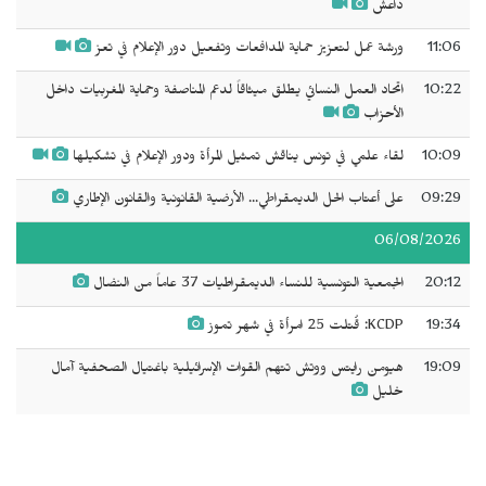
داعش
11:06
ورشة عمل لتعزيز حماية المدافعات وتفعيل دور الإعلام في تعز
10:22
اتحاد العمل النسائي يطلق ميثاقاً لدعم المناصفة وحماية المغربيات داخل
الأحزاب
10:09
لقاء علمي في تونس يناقش تمثيل المرأة ودور الإعلام في تشكيلها
09:29
على أعتاب الحل الديمقراطي... الأرضية القانونية والقانون الإطاري
06/08/2026
20:12
الجمعية التونسية للنساء الديمقراطيات 37 عاماً من النضال
19:34
KCDP: قُتلت 25 امرأة في شهر تموز
19:09
هيومن رايتس ووتش تتهم القوات الإسرائيلية باغتيال الصحفية آمال
خليل