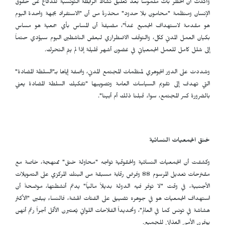
وأكدت أن الخطر بات ملموساً بعد تعليق نشاط الرابطة التونسية للدفاع عن حقوق
الإنسان ومنظمة "محامون بلا حدود" محذرةً من أن "الاستفراد بجهة واحدة اليوم
هو مقدمة لاستهداف الجميع غداً"، مضيفةً أن المساس بأي جمعية هو مساس
بكيان العمل المدني ككل، والتوقف الاضطراري لبعض الناشطين اليوم سيؤدي حتماً
إلى شلل كامل للعمل الجمعياتي في غضون أشهر قليلة إذا لم يتم التحرك.
وشددت على الدور الجوهري لمنظمات المجتمع المدني، واصفة إياها بـ"السلطة المضادة"
التي تهدف إلى تقويم السياسات العامة وتصويبها "تفكيك السلطة المضادة يعني
بالضرورة كسر المجتمع، سواء قبلنا ذلك أم أبينا".
خنق الجمعيات النسائية
وكشفت أن الجمعيات النسائية والحقوقية تواجه "محاولة خنق" ممنهجة، خاصة مع
مقترحات تعديل المرسوم 88 وفرض رقابة مسبقة من البنك المركزي على التمويلات
الأجنبية، في وقت "لا توفر فيه الدولة بديلاً مالياً" يدعم أنشطتها، موضحةً أن
استهداف الجمعيات هو في جوهره تضييق على الفئات الهشة، فالنساء يبقين "الأكثر
هشاشة في تونس كما في العالم"، وتحديداً الفلاحات اللواتي يُعتبرن الأقل أجراً رغم أنهن
يوفرن الأمن الغذائي للجميع.