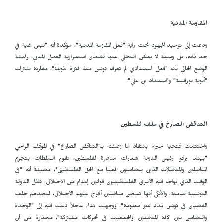
المقاومة المدنية
ودعت إلى توحيد الجهود تحت راية "فعل المقاومة المدنية"، مؤكدة أنه "ليس غاية في
حد ذاته، بل وسيلة لا يمكن التخلي عنها لضمان استمرارية العمل المدني، واصفةً
الوضع الحالي بأنه "فعل استبدادي لم تعرفه تونس منذ فترة طويلة"، مقارنة بفترات
"أبوية بورقيبة" و"استبداد بن علي".
التناقض الصارخ في ملف فلسطين
واختتمت فتحية حيزم بانتقاد ما وصفته بـ"التناقض الصارخ" في الموقف الرسمي
"بينما يرفع رئيس الدولة شعارات مناصرة لفلسطين، تقوم السلطات بتجريم
المناضلين والمناضلات الذين يتضامنون فعلياً مع الحق الفلسطيني"، مضيفةً أنه "في
الوقت الذي يواجه فيه الأسرى الفلسطينيون قوانين إعدام من الاحتلال، تظل الدولة
التونسية صامتة، والأنكى أنها تسجن مناضلين أفرج عنهم الاحتلال، لنجدهم خلف
القضبان في تونس لمدد غير معلومة". ووجهت نداء عاجلاً دعت فيه إلى "الوحدة
والتضامن بين كافة المناضلين والجمعيات في تحركات مشتركة"، محذرةً من أن