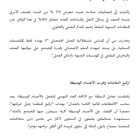
وأشارت إلى إحصائيات صادمة حيث تتعرض 70 % من النساء للعنف الأسري
ونسبة العنف في وسائل النقل والمساحات العامة تتجاوز 90% في هذا الواقع، تبرز
المنظمات النسوية كملجأ وحيد للدعم النفسي والقانوني.
وحذرت من أن المساس باستقلالية العمل الجمعياتي "لا يهدد فقط المكتسبات
النسائية، بل يمتد ليهدد السلم الاجتماعي وقدرة المجتمع على مواجهة العنف
والتحرش المتفشي في المؤسسات التربوية وأماكن العمل".
تركيع النقابات وضرب الأجسام الوسيطة
وانتقدت تعامل السلطة مع الاتحاد العام التونسي للشغل والأجسام الوسيطة، بعد
سحب "الاقتطاعات المالية الخاصة بالعمال" بهدف "تركيع المنظمة وشلّ حركتها"،
معتبرةً أن القضاء على الأجسام الوسيطة كارثة سيتضرر منها المجتمع بأكمله"،
مستشهدة بمناضلين يقبعون في السجون لأكثر من عامين دون محاكمات
كسعدية مصباح وليلى، إضافة إلى سلوى غريسة التي أُطلق سراحها مؤخراً.