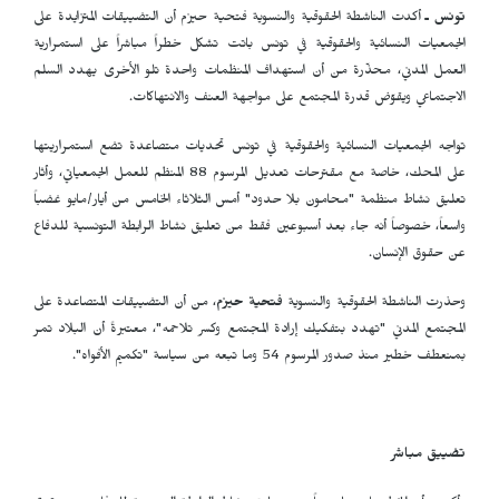
تونس ـ
أكدت الناشطة الحقوقية والنسوية فتحية حيزم أن التضييقات المتزايدة على
الجمعيات النسائية والحقوقية في تونس باتت تشكل خطراً مباشراً على استمرارية
العمل المدني، محذّرة من أن استهداف المنظمات واحدة تلو الأخرى يهدد السلم
الاجتماعي ويقوّض قدرة المجتمع على مواجهة العنف والانتهاكات.
تواجه الجمعيات النسائية والحقوقية في تونس تحديات متصاعدة تضع استمراريتها
على المحك، خاصة مع مقترحات تعديل المرسوم 88 المنظم للعمل الجمعياتي، وأثار
تعليق نشاط منظمة "محامون بلا حدود" أمس الثلاثاء الخامس من أيار/مايو غضباً
واسعاً، خصوصاً أنه جاء بعد أسبوعين فقط من تعليق نشاط الرابطة التونسية للدفاع
عن حقوق الإنسان.
وحذرت الناشطة الحقوقية والنسوية
فتحية حيزم
، من أن التضييقات المتصاعدة على
المجتمع المدني "تهدد بتفكيك إرادة المجتمع وكسر تلاحمه"، معتبرةً أن البلاد تمر
بمنعطف خطير منذ صدور المرسوم 54 وما تبعه من سياسة "تكميم الأفواه".
تضييق مباشر