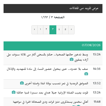
عرض المزيد من المقالات
الصفحة ٣ / ١٬٦٦٢
‹
١
٢
٣
٤
٥
›
07/08/2026
15:24
وسط تدهور حالتها الصحية... حكمٌ بالسجن ‌‌‌أكثر من ثلاثة سنوات على
آزاده يعقوبي
14:56
عنف بلا حدود... حين يتحول حضور النساء إلى مادة للتهديد والإذلال
13:52
الصواعق الرعدية في تعز تتسبب بوفاة فتاة وإصابة أخرين
13:24
الموت يغيب الفنانة الإيرانية جيلا هدايي بعد مسيرة فنية حافلة
11:48
أهالي مخمور يستذكرون دنيز فرات ودور الصحافة الحرة في مواجهة